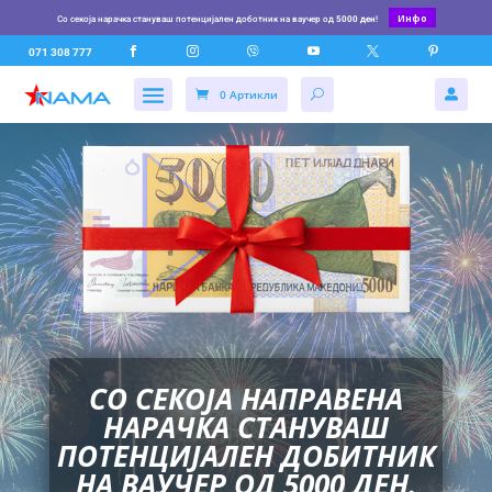
Инфо
Со секоја нарачка стануваш потенцијален доботник на ваучер од
5000 ден
!






071 308 777
0 Артикли

СО СЕКОЈА НАПРАВЕНА
НАРАЧКА СТАНУВАШ
ПОТЕНЦИЈАЛЕН ДОБИТНИК
НА ВАУЧЕР ОД 5000 ДЕН.