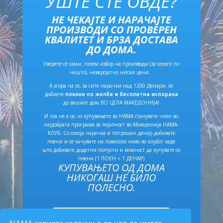
УШТЕ СТЕ ОВДЕ?
НЕ ЧЕКАЈТЕ И НАРАЧАЈТЕ
ПРОИЗВОДИ СО ПРОВЕРЕН
КВАЛИТЕТ И БРЗА ДОСТАВА
ДО ДОМА.
Уверете се сами, голем избор на производи (за секого по
нешто), неверојатно ниски цени…
А згора на се, за сите нарачки над 1200 Денари, ќе
добиете
поклон по желба и бесплатна испорака
до вашиот дом ВО ЦЕЛА МАКЕДОНИЈА!
И тоа не е се, со купувањето во НАМА станувате член во
најдобрата програма за лојалност во Македонија
НАМА-
КЛУБ
. Со секоја нарачка и потрошен денар добивате
поени и се качувате на повисоко ниво во клубот каде
што добивате додатни попусти и можност да купувате со
поени (1 ПОЕН = 1 ДЕНАР)
КУПУВАЊЕТО ОД ДОМА
НИКОГАШ НЕ БИЛО
ПОЛЕСНО.
Влез и Купи Онлајн