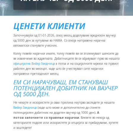
ЦЕНЕТИ КЛИЕНТИ
Започнувајќи од 01-01-2026, секој месец доделуваме вредносен ваучер
од 5000 ден за купување во НАМА. Со секоја направена нарачка
автоматски станувате учесник.
Колку повеќе нарачки имате, толку повеќе ви се зголемуваат шансите да
ве извлечеме во ждрепката. Добитниците ќе се објавуваат прво во нашата
официјална Вибер Заедница
а потоа и на социјалните мрежи на првиот
работен ден во месецот, каде што ќе учествуваат сите нарачки
направени претходниот месец.
ЕМ СИ НАРАЧУВАШ, ЕМ СТАНУВАШ
ПОТЕНЦИЈАЛЕН ДОБИТНИК НА ВАУЧЕР
ОД 5000 ДЕН.
Не чекајте и искористете ја оваа прилика најпрво заследете ја нашата
Вибер Заедница
(каде што може и дополнително да станете
потенцијален добитник на додатен ваучер од 1000 ден)
. А
потоа започнете со правење нарачки
. Влезете во некоја од
категориите подоле или искористете ја опцијата за пребарување, купете
и заштедете!