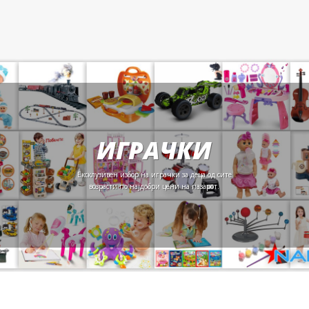
was:
is:
was:
is:
785 ден.
550 ден.
250 ден.
200 ден.
ИГРАЧКИ
Ексклузивен избор на играчки за деца од сите
возрасти по најдобри цени на пазарот.