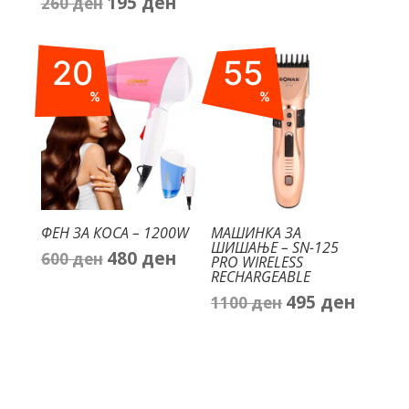
195
ден
260
ден
Original
Current
price
price
price
price
was:
is:
was:
is:
300 ден.
240 ден.
20
55
260 ден.
195 ден.
%
%
ФЕН ЗА КОСА – 1200W
МАШИНКА ЗА
ШИШАЊЕ – SN-125
480
ден
600
ден
Original
Current
PRO WIRELESS
RECHARGEABLE
price
price
495
ден
1100
ден
Original
Current
was:
is:
price
price
600 ден.
480 ден.
was:
is:
1100 ден.
495 ден