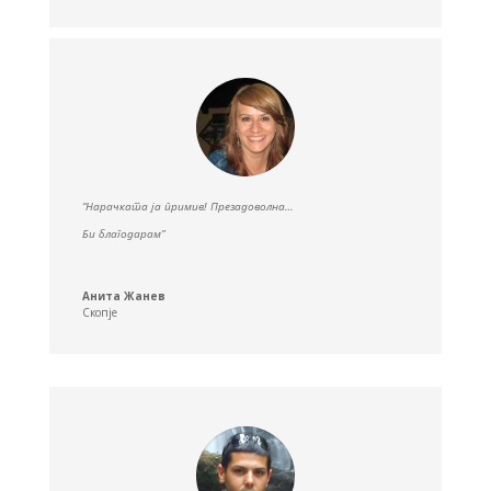
“Нарачката ја примив! Презадоволна…
Би благодарам”
Анита Жанев
Скопје