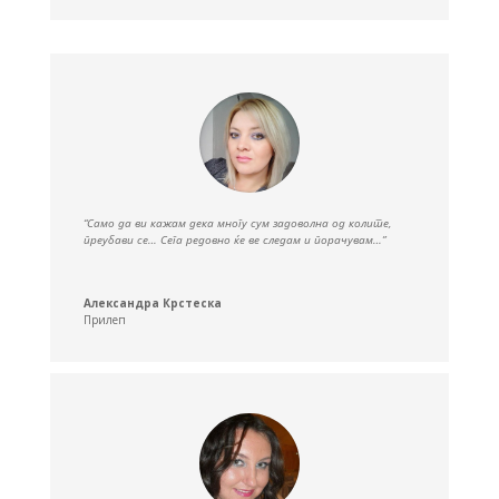
“Само да ви кажам дека многу сум задоволна од колите,
преубави се…
Сега редовно ќе ве следам и порачувам…”
Александра Крстеска
Прилеп