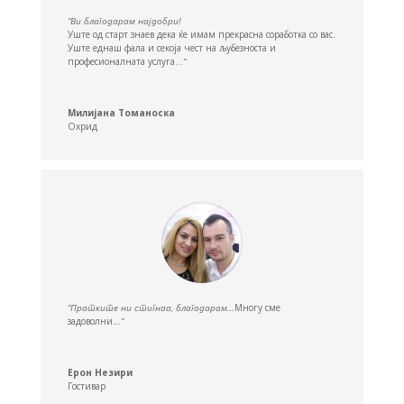
“Ви благодарам најдобри!
Уште од старт знаев дека ќе имам прекрасна соработка со вас.
Уште еднаш фала и секоја чест на љубезноста и
професионалната услуга…
“
Милијана Томаноска
Охрид
“Пратките ни стигнаа, благодарам…
Многу сме
задоволни.
..”
Ерон Незири
Гостивар