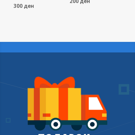
200
ден
300
ден