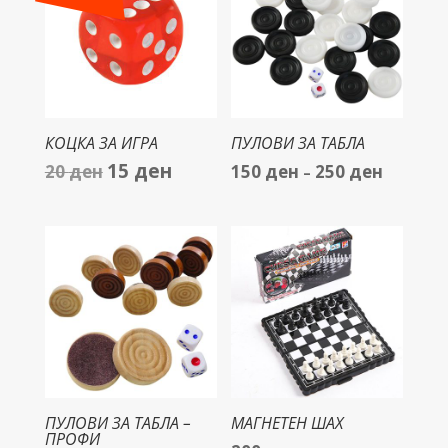
КОЦКА ЗА ИГРА
ПУЛОВИ ЗА ТАБЛА
15
ден
20
ден
150
ден
250
ден
Original
Current
Price
–
price
price
range:
was:
is:
150 ден
20 ден.
15 ден.
through
250 ден
ПУЛОВИ ЗА ТАБЛА –
МАГНЕТЕН ШАХ
ПРОФИ