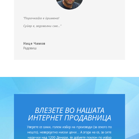
“Порачката е примена!
Супер е, задоволни сме…”
Наце Чамов
Радовиш
ВЛЕЗЕТЕ ВО НАШАТА
ИНТЕРНЕТ ПРОДАВНИЦА
Уверете се сами, голем избор на производи (за секого по
нешто), неверојатно ниски цени… А згора на се, за сите
нарачки над 1200 Денари, ќе добиете поклон по избор