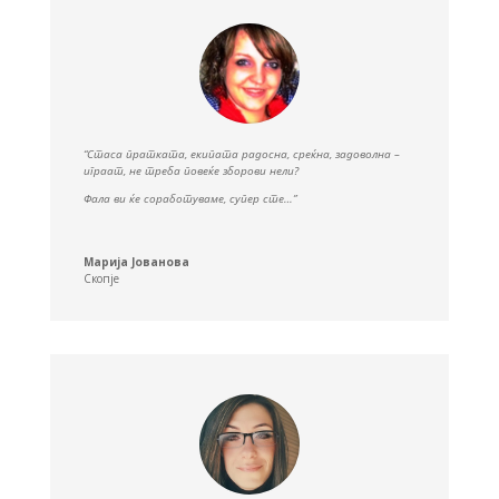
“Стаса пратката, екипата радосна, среќна, задоволна –
играат, не треба повеќе зборови нели?
Фала ви ќе соработуваме, супер сте…”
Марија Јованова
Скопје