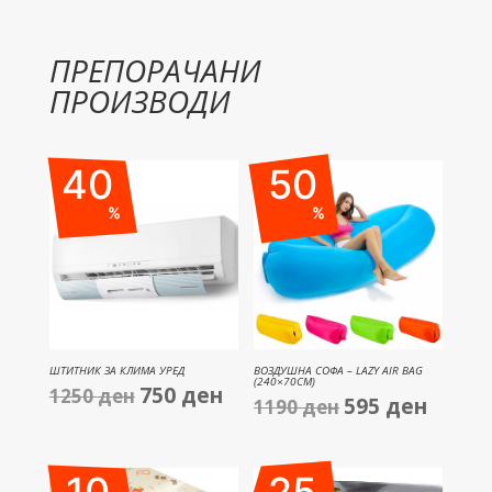
ПРЕПОРАЧАНИ
ПРОИЗВОДИ
40
50
%
%
ШТИТНИК ЗА КЛИМА УРЕД
ВОЗДУШНА СОФА – LAZY AIR BAG
(240×70СМ)
750
ден
1250
ден
Original
Current
595
ден
1190
ден
Original
Current
price
price
price
price
was:
is:
was:
is:
1250 ден.
750 ден.
1190 ден.
595 ден