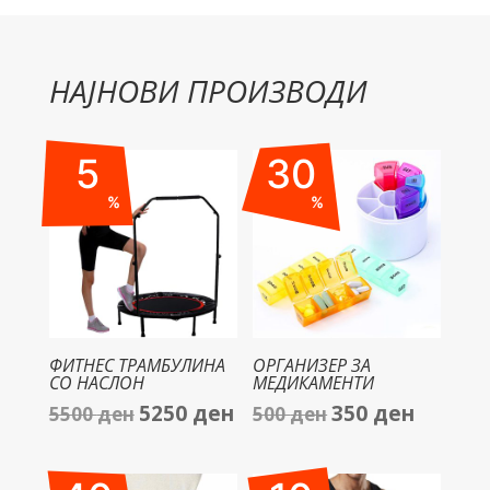
НАЈНОВИ ПРОИЗВОДИ
5
30
%
%
ФИТНЕС ТРАМБУЛИНА
ОРГАНИЗЕР ЗА
СО НАСЛОН
МЕДИКАМЕНТИ
5250
ден
350
ден
5500
ден
500
ден
Original
Current
Original
Current
price
price
price
price
was:
is:
was:
is: