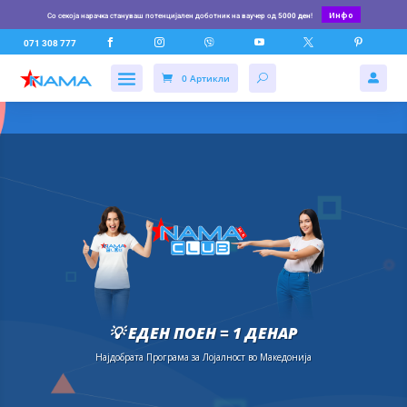
Инфо
Со секоја нарачка стануваш потенцијален доботник на ваучер од
5000 ден
!






071 308 777
0 Артикли

💡 ЕДЕН ПОЕН = 1 ДЕНАР
Најдобрата Програма за Лојалност во Македонија