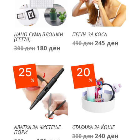
НАНО ГУМА ВЛОШКИ
ПЕГЛА ЗА КОСА
(СЕТ70)
245
ден
490
ден
Original
Current
180
ден
300
ден
Original
Current
price
price
price
price
was:
is:
was:
is:
490 ден.
245 ден.
25
20
300 ден.
180 ден.
%
%
АЛАТКА ЗА ЧИСТЕЊЕ
СТАЛАЖА ЗА ЌОШЕ
ПОРИ
240
ден
300
ден
Original
Current