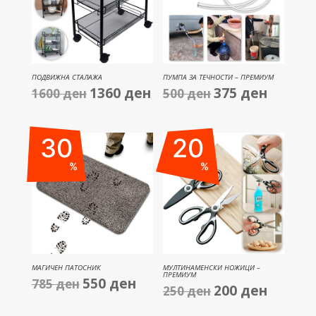
ПОДВИЖНА СТАЛАЖА
ПУМПА ЗА ТЕЧНОСТИ – ПРЕМИУМ
1360
ден
375
ден
1600
ден
Original
Current
500
ден
Original
Current
price
price
price
price
was:
is:
was:
is:
30
20
1600 ден.
1360 ден.
500 ден.
375 ден.
%
%
МАГИЧЕН ПАТОСНИК
МУЛТИНАМЕНСКИ НОЖИЦИ –
ПРЕМИУМ
550
ден
785
ден
Original
Current
200
ден
250
ден
Original
Current
price
price
price
price