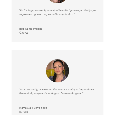
“
Ви благодарам многу за испратените производи.
Многу сум
задоволна од нив и од вашата соработка.
“
Весна Настоска
Охрид
“Фала ви многу, се како шо беше на сликите, испадна така.
Верен потрошувач ќе ви бидам. Голееем поздрав.”
Наташа Ристевска
Битола