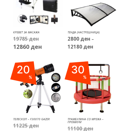
КРЕВЕТ ЗА МАСАЖА
ТЕНДА (НАСТРЕШНИЦА)
19785
ден
2800
ден
Original
–
12860
ден
price
12180
ден
Current
Price
was:
price
range:
19785 ден.
is:
2800 ден
20
30
12860 ден.
through
12180 ден
%
%
ТЕЛЕСКОП – F30070 GAZER
ТРАМБУЛИНА СО МРЕЖА –
ПРЕМИУМ
11225
ден
Original
11100
ден
Original