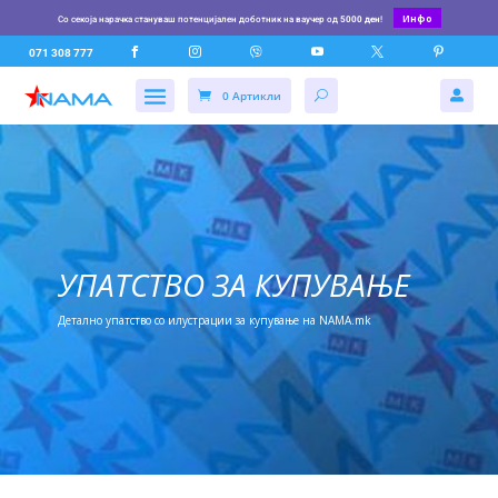
Инфо
Со секоја нарачка стануваш потенцијален доботник на ваучер од
5000 ден
!






071 308 777
0 Артикли

УПАТСТВО ЗА КУПУВАЊЕ
Детално упатство со илустрации за купување на NAMA.mk