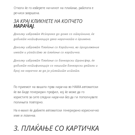
Откога ќе го изберете начинот на плаќање, работата е
речиси завршена.
ЗА КРАЈ КЛИКНЕТЕ НА КОПЧЕТО
НАРАЧАЈ
.
Доколку избравте Испорака до дома со откупнина, ќе
добиете нотификација дека нарачката е примена.
Доколку избравте Плаќање со Картичка, во продолжение
имате и упатство за плаќање со картичка.
Доколку избравте Плаќање со банкарски трансфер, ќе
добиете нотификација со нашите банкарски детали и
број на нарачка за да ја уплатите истата.
По приемот на вашата прва нарачка во НАМА автоматски
ќе ви биде генериран профил, кој ќе може да го
користите за сите следни нарачки без да ги пополнувате
полињата повторно.
На е-маил ќе добиете автоматски генерирано корисничко
име и лозинка.
3. ПЛАЌАЊЕ СО КАРТИЧКА