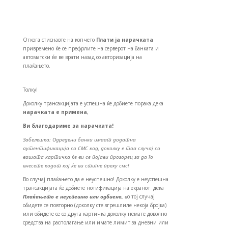
Откога стиснавте на копчето
Плати ја нарачката
привремено ќе се префрлите на серверот на банката и
автоматски ќе ве врати назад со авторизација на
плаќањето.
Толку!
Доколку трансакцијата е успешна ќе добиете порака дека
нарачката е примена
,
Ви благодариме за нарачката!
Забелешка: Одредени банки имаат додатна
аутентификација со СМС код, доколку е тоа случај со
вашата картичка ќе ви се појави прозорец за да го
внесете кодот кој ќе ви стигне преку смс!
Во случај плаќањето да е неуспешно! Доколку е неуспешна
трансакцијата ќе добиете нотификација на екранот дека
Плаќањето е неуспешно или одбиено,
в
о тој случај
обидете се повторно (доколку сте згрешлиле некоја бројка)
или обидете се со друга картичка доколку немате доволно
средства на располагање или имате лимит за дневни или