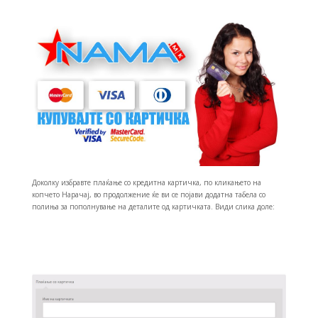
Доколку избравте плаќање со кредитна картичка, по кликањето на
копчето Нарачај, во продолжение ќе ви се појави додатна табела со
полиња за пополнување на деталите од картичката. Види слика доле: