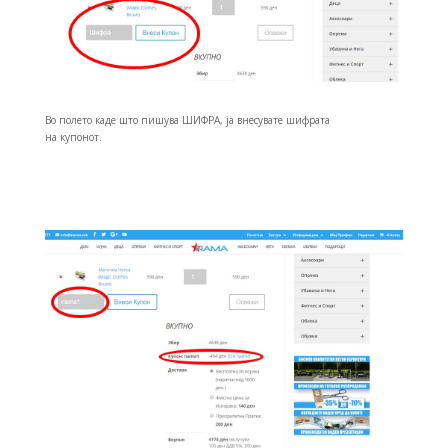
Во полето каде што пишува ШИФРА, ја внесувате шифрата
на купонот.