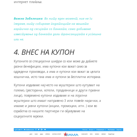
интернет плаќања.
Важна Забелешка
: Во ниту еден момент, ние не ги
гледаме, ниту собираме податоците на вашата
картичка од сесијата со банката, само добиваме
известување од банката дали трансакцијата е успешна
или не.
4. ВНЕС НА КУПОН
Купоните се специјални шифри со кои може да добиете
разни бенефиции, има купони кои важат само за
одредени производи, а има и купони кои важат за целата
кошничка, исто така има и купони за бесплатна испорака.
Купони издаваме најчесто на муштерии што купуваат на
големо, (ресторани, хотели, продавници и други правни
лица), повремено купони издаваме и на лојални
муштерии што имаат направено 3 или повеќе нарачки, а
имаме и јавни купони (акции, промоции, итн..) кои во
соработка со нашите партнери ги објавуваме на
социјалните мрежи.