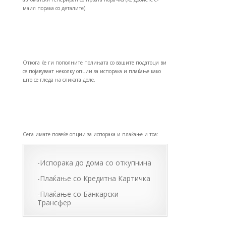
маил порака со деталите).
Откога ќе ги пополните полињата со вашите податоци ви
се појавуваат неколку опции за испорака и плаќање како
што се гледа на сликата доле.
Сега имате повеќе опции за испорака и плаќање и тоа:
-Испорака до дома со откупнина
-Плаќање со Кредитна Картичка
-Плаќање со Банкарски
Трансфер