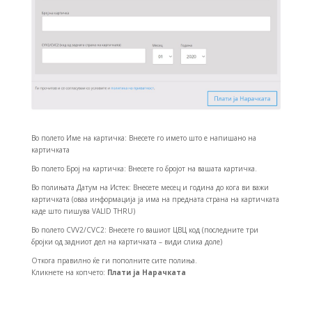
Во полето Име на картичка: Внесете го името што е напишано на
картичката
Во полето Број на картичка: Внесете го бројот на вашата картичка.
Во полињата Датум на Истек: Внесете месец и година до кога ви важи
картичката (оваа информација ја има на предната страна на картичката
каде што пишува VALID THRU)
Во полето CVV2/CVC2: Внесете го вашиот ЦВЦ код (последните три
бројки од задниот дел на картичката – види слика доле)
Откога правилно ќе ги пополните сите полиња.
Кликнете на копчето:
Плати ја Нарачката