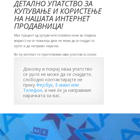
ДЕТАЛНО УПАТСТВО ЗА
КУПУВАЊЕ И КОРИСТЕЊЕ
НА НАШАТА ИНТЕРНЕТ
ПРОДАВНИЦА!
Мал процент од купувачите (посебно оние во позрела
возраст) ни се пожалија дека не може да се снајдат со
сајтот и да направат нарачка.
Во тој контекст го приготвивме оваа упатство со слики:
Доколку и покрај оваа упатство
се уште не може да се снајдете,
слободно контактирајте не
преку
Фејсбук
,
Е-маил или
Телефон
, и ние ќе ја направиме
нарачката за вас.