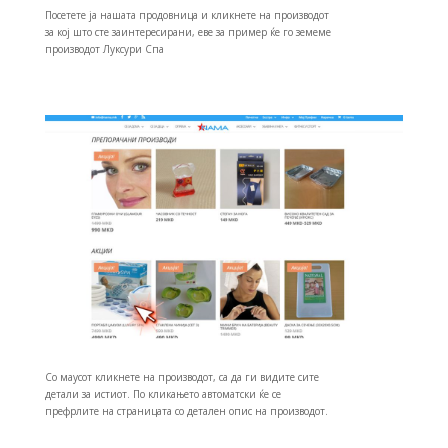
Посетете ја нашата продовница и кликнете на производот
за кој што сте заинтересирани, еве за пример ќе го земеме
производот Луксури Спа
Со маусот кликнете на производот, са да ги видите сите
детали за истиот. По кликањето автоматски ќе се
префрлите на страницата со детален опис на производот.