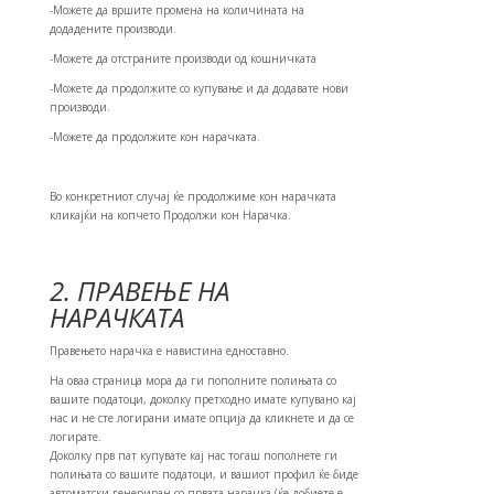
-Можете да вршите промена на количината на
додадените производи.
-Можете да отстраните производи од кошничката
-Можете да продолжите со купување и да додавате нови
производи.
-Можете да продолжите кон нарачката.
Во конкретниот случај ќе продолжиме кон нарачката
кликајќи на копчето Продолжи кон Нарачка.
2. ПРАВЕЊЕ НА
НАРАЧКАТА
Правењето нарачка е навистина едноставно.
На оваа страница мора да ги пополните полињата со
вашите податоци, доколку претходно имате купувано кај
нас и не сте логирани имате опција да кликнете и да се
логирате.
Доколку прв пат купувате кај нас тогаш пополнете ги
полињата со вашите податоци, и вашиот профил ќе биде
автоматски генериран со првата нарачка (ќе добиете е-