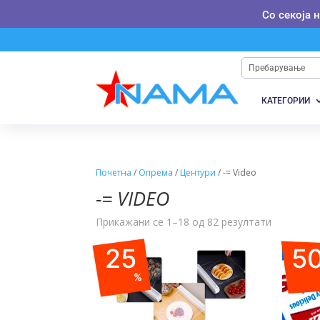
Со секоја 
КАТЕГОРИИ
Почетна
/
Опрема
/
Центури
/ -= Video
-= VIDEO
Прикажани се 1–18 од 82 резултати
25
5
%