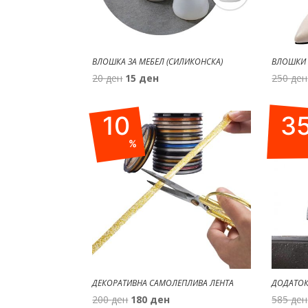
ВЛОШКА ЗА МЕБЕЛ (СИЛИКОНСКА)
ВЛОШКИ 
Original
Current
20
ден
15
ден
250
ден
price
price
was:
is:
10
3
20 ден.
15 ден.
%
ДЕКОРАТИВНА САМОЛЕПЛИВА ЛЕНТА
ДОДАТОК
Original
Current
200
ден
180
ден
585
ден