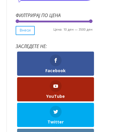
ФИЛТРИРАЈ ПО ЦЕНА
Мин.
Макс.
Цена:
10 ден
—
3500 ден
Внеси
цена
цена
ЗАСЛЕДЕТЕ НЕ:
Facebook
YouTube
Twitter