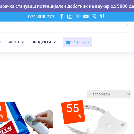
нарачка стануваш потенцијален доботник на ваучер од
5000 де






071 308 777
ИНФО
ПРОДУКТИ
0 Артикли
0
55
%
%