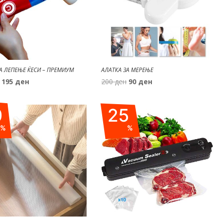
ЗА ЛЕПЕЊЕ ЌЕСИ – ПРЕМИУМ
АЛАТКА ЗА МЕРЕЊЕ
Original
Current
Original
Current
195
ден
200
ден
90
ден
price
price
price
price
was:
is:
was:
is:
0
25
390 ден.
195 ден.
200 ден.
90 ден.
%
%