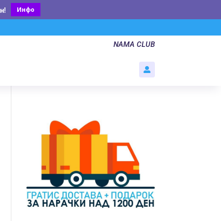
Инфо
н
!
NAMA CLUB
