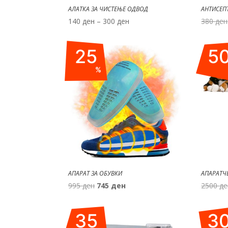
АЛАТКА ЗА ЧИСТЕЊЕ ОДВОД
АНТИСЕП
Price
140
ден
–
300
ден
380
ден
range:
140 ден
25
5
through
300 ден
%
АПАРАТ ЗА ОБУВКИ
АПАРАТЧ
Original
Current
995
ден
745
ден
2500
де
price
price
was:
is:
35
3
995 ден.
745 ден.