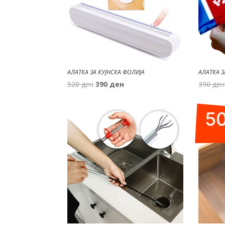
АЛАТКА ЗА КУЈНСКА ФОЛИЈА
АЛАТКА 
Original
Current
520
ден
390
ден
390
ден
price
price
was:
is:
5
520 ден.
390 ден.