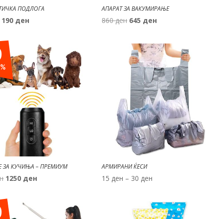
ТИЧКА ПОДЛОГА
АПАРАТ ЗА ВАКУМИРАЊЕ
Original
Current
Original
Current
190
ден
860
ден
645
ден
price
price
price
price
was:
is:
was:
is:
0
380 ден.
190 ден.
860 ден.
645 ден.
%
Е ЗА КУЧИЊА – ПРЕМИУМ
АРМИРАНИ ЌЕСИ
Original
Current
Price
н
1250
ден
15
ден
–
30
ден
price
price
range:
was:
is:
15 ден
0
2500 ден.
1250 ден.
through