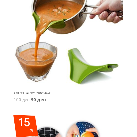
АЛАТКА ЗА ПРЕТОЧУВАЊЕ
Original
Current
100
ден
90
ден
price
price
was:
is:
15
100 ден.
90 ден.
%