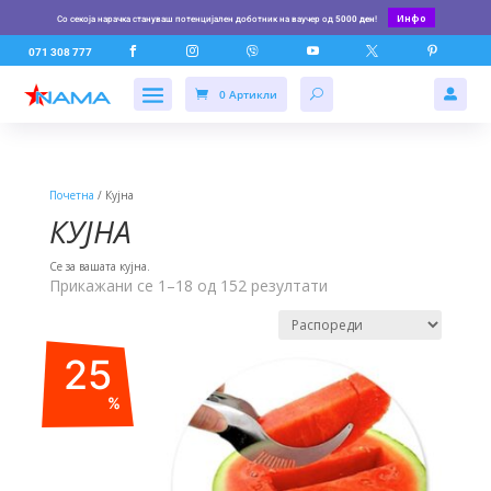
Инфо
Со секоја нарачка стануваш потенцијален доботник на ваучер од
5000 ден
!






071 308 777
0 Артикли

Почетна
/ Кујна
КУЈНА
Се за вашата кујна.
Прикажани се 1–18 од 152 резултати
25
%