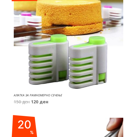
АЛАТКА ЗА РАМНОМЕРНО СЕЧЕЊЕ
Original
Current
150
ден
120
ден
price
price
was:
is:
20
150 ден.
120 ден.
%