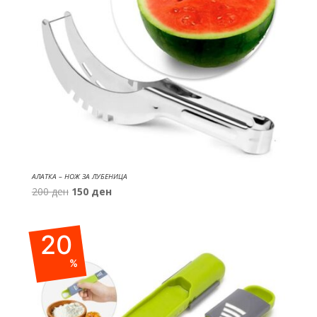
АЛАТКА – НОЖ ЗА ЛУБЕНИЦА
Original
Current
200
ден
150
ден
price
price
was:
is:
20
200 ден.
150 ден.
%