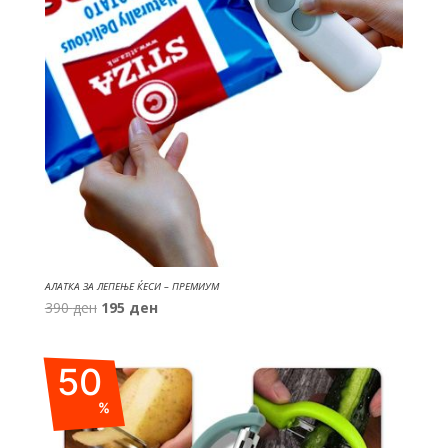
АЛАТКА ЗА ЛЕПЕЊЕ ЌЕСИ – ПРЕМИУМ
Original
Current
390
ден
195
ден
price
price
was:
is:
50
390 ден.
195 ден.
%