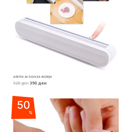
АЛАТКА ЗА КУЈНСКА ФОЛИЈА
Original
Current
520
ден
390
ден
price
price
was:
is:
50
520 ден.
390 ден.
%