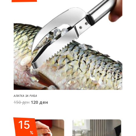
АЛАТКА ЗА РИБА
Original
Current
150
ден
120
ден
price
price
was:
is:
15
150 ден.
120 ден.
%