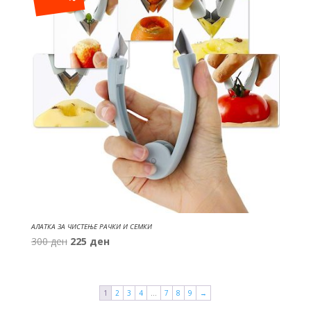
АЛАТКА ЗА ЧИСТЕЊЕ РАЧКИ И СЕМКИ
Original
Current
300
ден
225
ден
price
price
was:
is:
300 ден.
225 ден.
1
2
3
4
…
7
8
9
→