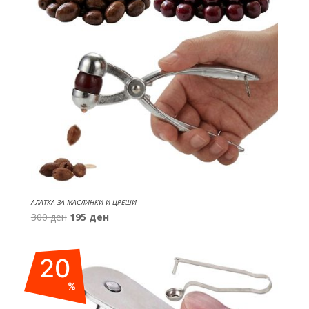
АЛАТКА ЗА МАСЛИНКИ И ЦРЕШИ
Original
Current
300
ден
195
ден
price
price
was:
is:
20
300 ден.
195 ден.
%