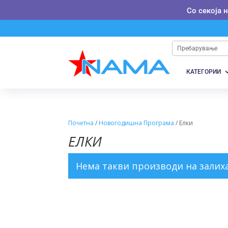
Со секоја 
КАТЕГОРИИ
Почетна
/
Новогодишна Програма
/ Елки
ЕЛКИ
Нема такви производи на залиха