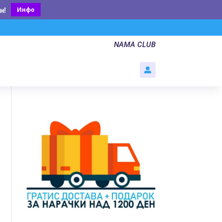
Инфо
н
!
NAMA CLUB
