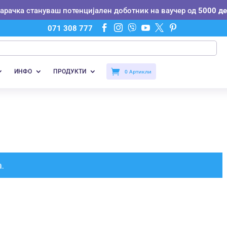
нарачка стануваш потенцијален доботник на ваучер од
5000 де






071 308 777
ИНФО
ПРОДУКТИ
0 Артикли
.