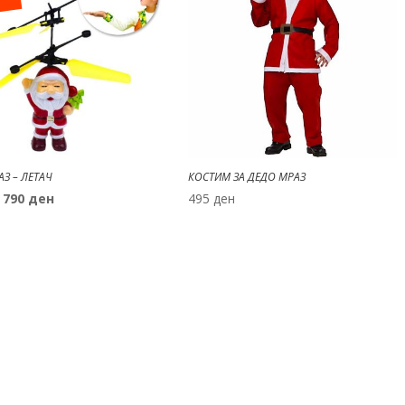
З – ЛЕТАЧ
КОСТИМ ЗА ДЕДО МРАЗ
Original
Current
790
ден
495
ден
price
price
was:
is:
990 ден.
790 ден.