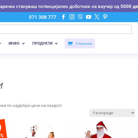
нарачка стануваш потенцијален доботник на ваучер од
5000 де






071 308 777
ИНФО
ПРОДУКТИ
0 Артикли
И
ки по најдобри цени на пазарот.
0
%