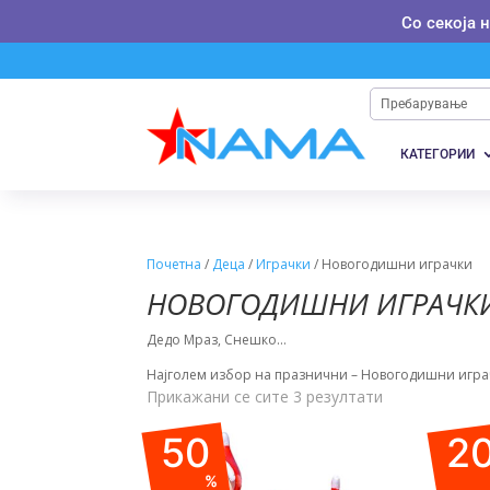
Со секоја 
КАТЕГОРИИ
Почетна
/
Деца
/
Играчки
/ Новогодишни играчки
НОВОГОДИШНИ ИГРАЧК
Дедо Мраз, Снешко…
Најголем избор на празнични – Новогодишни играч
Прикажани се сите 3 резултати
50
2
%