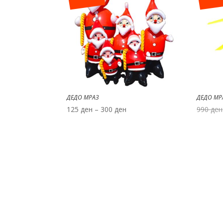
ДЕДО МРАЗ
ДЕДО МРА
Price
125
ден
–
300
ден
990
ден
range:
125 ден
through
300 ден