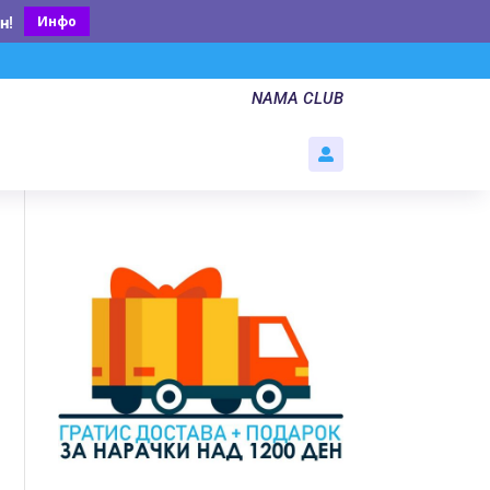
Инфо
н
!
NAMA CLUB
