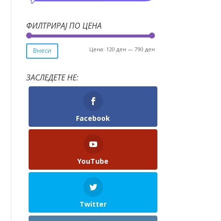
ФИЛТРИРАЈ ПО ЦЕНА
Мин.
Макс.
Цена:
120 ден
—
790 ден
Внеси
цена
цена
ЗАСЛЕДЕТЕ НЕ:
Facebook
YouTube
Twitter