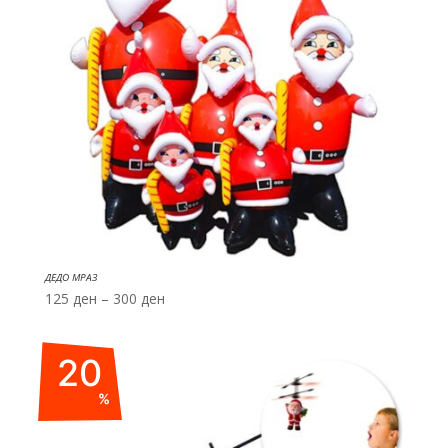
ДЕДО МРАЗ
Price
125
ден
–
300
ден
range:
125 ден
20
through
300 ден
%