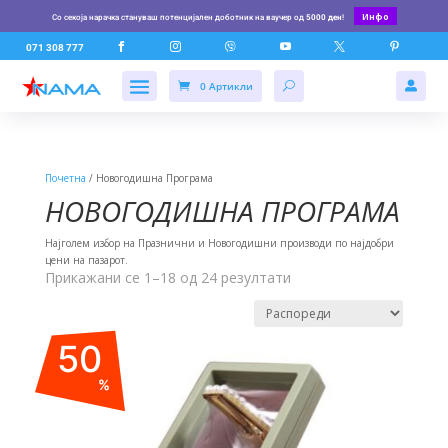
Инфо
Со секоја нарачка стануваш потенцијален доботник на ваучер од
5000 ден
!






071 308 777
0 Артикли

Почетна
/ Новогодишна Програма
НОВОГОДИШНА ПРОГРАМА
Најголем избор на Празнични и Новогодишни производи по најдобри
цени на пазарот.
Прикажани се 1–18 од 24 резултати
50
%