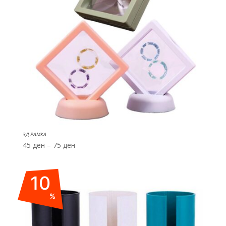
3Д РАМКА
Price
45
ден
–
75
ден
range:
45 ден
10
through
75 ден
%