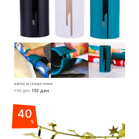
АЛАТКА ЗА СЕЧЕЊЕ РОЛНИ
Original
Current
150
ден
135
ден
price
price
was:
is:
40
150 ден.
135 ден.
%