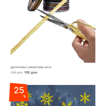
ДЕКОРАТИВНА САМОЛЕПЛИВА ЛЕНТА
Original
Current
200
ден
180
ден
price
price
was:
is:
25
200 ден.
180 ден.
%