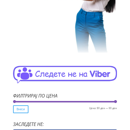
ФИЛТРИРАЈ ПО ЦЕНА
Мин.
Макс.
Цена:
80 ден
—
90 ден
Внеси
цена
цена
ЗАСЛЕДЕТЕ НЕ: