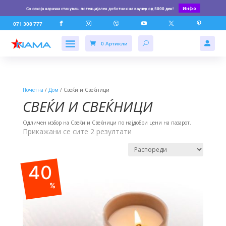
Инфо
Со секоја нарачка стануваш потенцијален доботник на ваучер од
5000 ден
!






071 308 777
0 Артикли

Почетна
/
Дом
/ Свеќи и Свеќници
СВЕЌИ И СВЕЌНИЦИ
Одличен избор на Свеќи и Свеќници по најдобри цени на пазарот.
Прикажани се сите 2 резултати
40
%