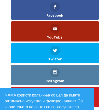
Facebook
YouTube
Twitter
Instagram
NAMA користи колачиња со цел да имате
оптимално искуство и функционалност. Со
Pinterest
користењето на сајтот се согласувате со