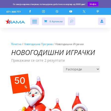
Инфо
Со секоја нарачка стануваш потенцијален доботник на ваучер од
5000 ден
!






071 308 777
0 Артикли

Почетна
/
Новогодишна Програма
/ Новогодишни Играчки
НОВОГОДИШНИ ИГРАЧКИ
Прикажани се сите 2 резултати
50
%