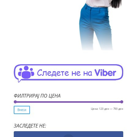
ФИЛТРИРАЈ ПО ЦЕНА
Мин.
Макс.
Цена:
120 ден
—
790 ден
Внеси
цена
цена
ЗАСЛЕДЕТЕ НЕ: