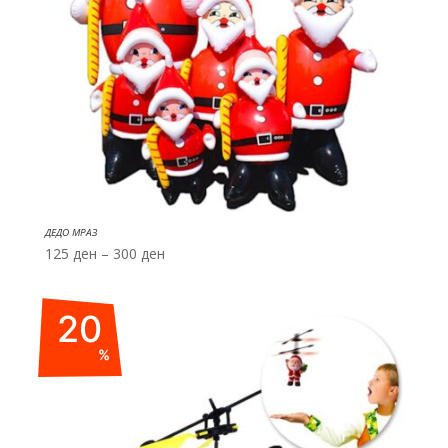
ДЕДО МРАЗ
Price
125
ден
–
300
ден
range:
125 ден
20
through
300 ден
%