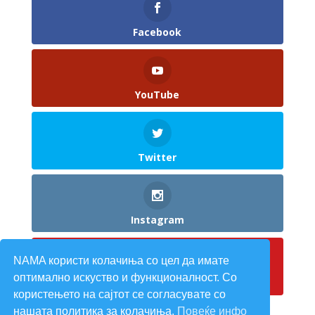
Facebook
YouTube
Twitter
Instagram
NAMA користи колачиња со цел да имате
оптимално искуство и функционалност. Со
Pinterest
користењето на сајтот се согласувате со
нашата политика за колачиња.
Повеќе инфо