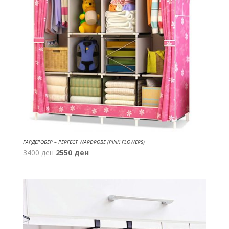
ГАРДЕРОБЕР – PERFECT WARDROBE (PINK FLOWERS)
Original
Current
3400
ден
2550
ден
price
price
was:
is:
3400 ден.
2550 ден.