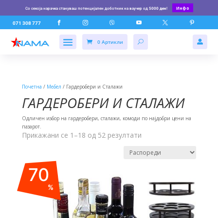
Инфо
Со секоја нарачка стануваш потенцијален доботник на ваучер од
5000 ден
!






071 308 777
0 Артикли

Почетна
/
Мебел
/ Гардеробери и Сталажи
ГАРДЕРОБЕРИ И СТАЛАЖИ
Одличен избор на гардеробери, сталажи, комоди по најдобри цени на
пазарот.
Прикажани се 1–18 од 52 резултати
70
%