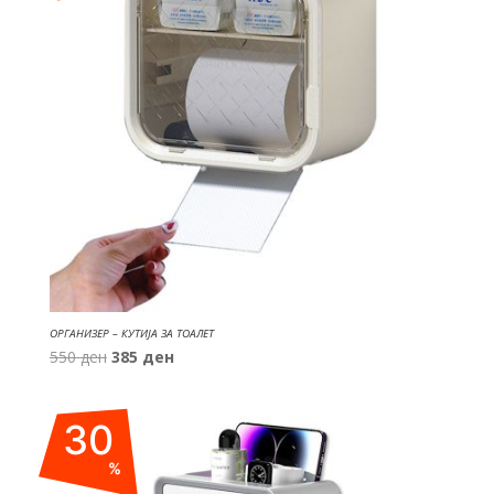
ОРГАНИЗЕР – КУТИЈА ЗА ТОАЛЕТ
Original
Current
550
ден
385
ден
price
price
was:
is:
30
550 ден.
385 ден.
%