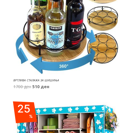
ВРТЛИВА СТАЛАЖА ЗА ШИШИЊА
Original
Current
1700
ден
510
ден
price
price
was:
is:
25
1700 ден.
510 ден.
%