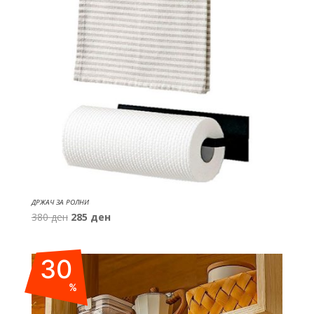
ДРЖАЧ ЗА РОЛНИ
Original
Current
380
ден
285
ден
price
price
was:
is:
30
380 ден.
285 ден.
%