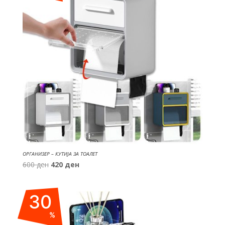
ОРГАНИЗЕР – КУТИЈА ЗА ТОАЛЕТ
Original
Current
600
ден
420
ден
price
price
was:
is:
30
600 ден.
420 ден.
%