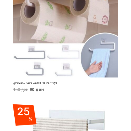
ДРЖАЧ – ЗАКАЧАЛКА ЗА ХАРТИЈА
Original
Current
150
ден
90
ден
price
price
was:
is:
25
150 ден.
90 ден.
%