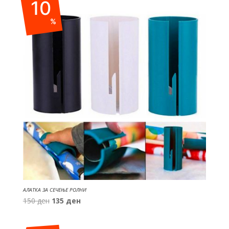
10
90 ден.
45 ден.
%
АЛАТКА ЗА СЕЧЕЊЕ РОЛНИ
Original
Current
150
ден
135
ден
price
price
was:
is: