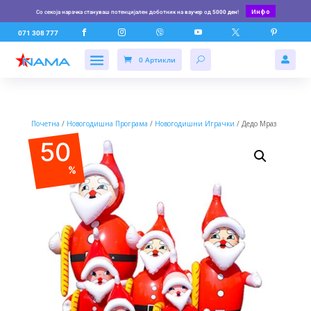
Инфо
Со секоја нарачка стануваш потенцијален доботник на ваучер од
5000 ден
!






071 308 777
0 Артикли

Почетна
/
Новогодишна Програма
/
Новогодишни Играчки
/ Дедо Мраз
50
%