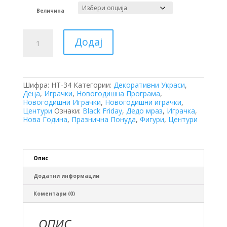
300 ден
Величина
Дедо
Додај
Мраз
количина
Шифра:
HT-34
Категории:
Декоративни Украси
,
Деца
,
Играчки
,
Новогодишна Програма
,
Новогодишни Играчки
,
Новогодишни играчки
,
Центури
Ознаки:
Black Friday
,
Дедо мраз
,
Играчка
,
Нова Година
,
Празнична Понуда
,
Фигури
,
Центури
Опис
Додатни информации
Коментари (0)
ОПИС