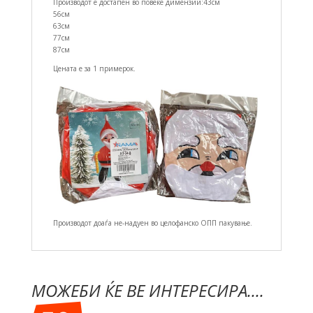
Производот е достапен во повеќе димензии:43см
56см
63см
77см
87см
Цената е за 1 примерок.
Производот доаѓа не-надуен во целофанско ОПП пакување.
МОЖЕБИ ЌЕ ВЕ ИНТЕРЕСИРА....