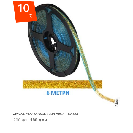
10
990 ден.
790 ден.
%
ДЕКОРАТИВНА САМОЛЕПЛИВА ЛЕНТА – ЗЛАТНА
Original
Current
200
ден
180
ден
price
price