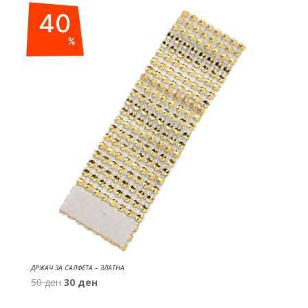
was:
is:
40
270 ден.
175 ден.
%
ДРЖАЧ ЗА САЛФЕТА – ЗЛАТНА
Original
Current
50
ден
30
ден
price
price