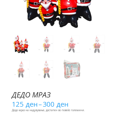
ДЕДО МРАЗ
Price
125
ден
–
300
ден
range:
125 ден
Дедо мраз на надувување, достапен во повеќе големини.
through