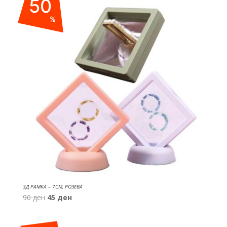
50
%
3Д РАМКА – 7СМ, РОЗЕВА
Original
Current
90
ден
45
ден
price
price
was:
is: