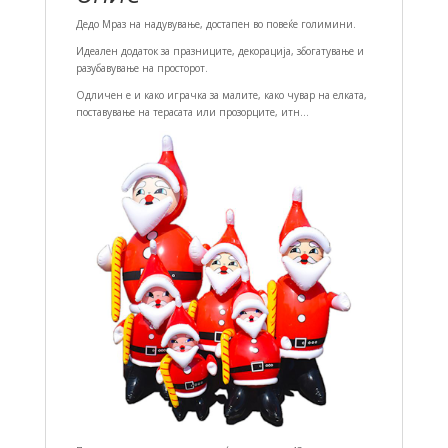
Дедо Мраз на надувување, достапен во повеќе голимини.
Идеален додаток за празниците, декорација, збогатување и
разубавување на просторот.
Одличен е и како играчка за малите, како чувар на елката,
поставување на терасата или прозорците, итн…