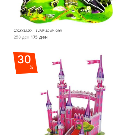
СЛОЖУВАЛКА – SUPER 3D (FA-006)
Original
Current
250
ден
175
ден
price
price
was:
is:
30
250 ден.
175 ден.
%