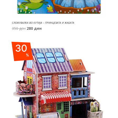
СЛОЖУВАЛКА ВО КУТИЈА – ПРИНЦЕЗАТА И ЖАБАТА
Original
Current
350
ден
280
ден
price
price
was:
is:
30
350 ден.
280 ден.
%