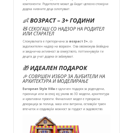
компоненти. Родителите можат да бидат целосно спокојни
додека нивните деца склопуваат.
👶
ВОЗРАСТ – 3+ ГОДИНИ
🧸 СЕКОГАШ СО НАДЗОР НА РОДИТЕЛ
ИЛИ СТАРАТЕЛ
Сложувалката е препорачана за
возраст 3+
, со
задолжителен надзор на возрасен. Ова овозможува безбедна
и заедничка активност за семејството, поттикнувајќи ги
децата да учат додека се забавуваат.
🎁
ИДЕАЛЕН ПОДАРОК
🎉 СОВРШЕН ИЗБОР ЗА ЉУБИТЕЛИ НА
АРХИТЕКТУРА И МОДЕЛИРАЊЕ
European Style Villa
е одличен подарок за родендени,
празници или за секој кој ужива во 3D модели, архитектура
и креативни проекти. Финалниот модел е прекрасна
декорација за полица, маса или витрина, оставајќи траен
впечаток и создавајќи можност за гордост и задоволство.