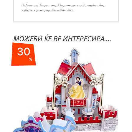
Забелешка: За деца над 3 годишна возраст, секогаш под
супервизија на родител-старател.
МОЖЕБИ ЌЕ ВЕ ИНТЕРЕСИРА....
30
%