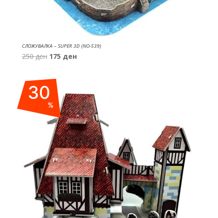
СЛОЖУВАЛКА – SUPER 3D (NO-539)
Original
Current
250
ден
175
ден
price
price
was:
is:
30
250 ден.
175 ден.
%