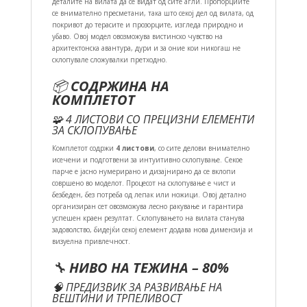
деталите на вилата да се видат од сите агли. Пропорциите
се внимателно пресметани, така што секој дел од вилата, од
покривот до терасите и прозорците, изгледа природно и
убаво. Овој модел овозможува вистинско чувство на
архитектонска авантура, дури и за оние кои никогаш не
склопувале сложувалки претходно.
📦
СОДРЖИНА НА
КОМПЛЕТОТ
🧩 4 ЛИСТОВИ СО ПРЕЦИЗНИ ЕЛЕМЕНТИ
ЗА СКЛОПУВАЊЕ
Комплетот содржи
4 листови
, со сите делови внимателно
исечени и подготвени за интуитивно склопување. Секое
парче е јасно нумерирано и дизајнирано да се вклопи
совршено во моделот. Процесот на склопување е чист и
безбеден, без потреба од лепак или ножици. Овој детално
организиран сет овозможува лесно ракување и гарантира
успешен краен резултат. Склопувањето на вилата станува
задоволство, бидејќи секој елемент додава нова димензија и
визуелна привлечност.
🔧
НИВО НА ТЕЖИНА – 80%
🧠 ПРЕДИЗВИК ЗА РАЗВИВАЊЕ НА
ВЕШТИНИ И ТРПЕЛИВОСТ