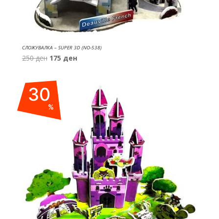
СЛОЖУВАЛКА – SUPER 3D (NO-538)
Original
Current
250
ден
175
ден
price
price
was:
is:
30
250 ден.
175 ден.
%