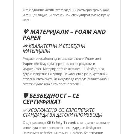
Ова е одлична активност за заедничко семејно време, како
и за индивидуални проекти кои стимулираат учење преку
игра.
🧡
МАТЕРИЈАЛИ – FOAM AND
PAPER
🌱 КВАЛИТЕТНИ И БЕЗБЕДНИ
МАТЕРИЈАЛИ
Моделот е изработен од висококвалитетни
Foam and
Paper
, обезбедувајќи цврстина, лесно ракување и
издржливост. Материјалите се нетоксични, безбедни за
деца и пријатни на допир. Печатењето е јасно, детално и
отпорно, овозможувајќи моделот да изгледа реалистично и
естетски убаво кога е комплетно склопен.
🛡️
БЕЗБЕДНОСТ – CE
СЕРТИФИКАТ
✅ УСОГЛАСЕНО СО ЕВРОПСКИТЕ
СТАНДАРДИ ЗА ДЕТСКИ ПРОИЗВОДИ
Овој производ е
CE Safety Tested
, што гарантира дека ги
исполнува строгите европски стандарди за безбедност.
Парчињата се безбедни, со мазни рабови, без токсични