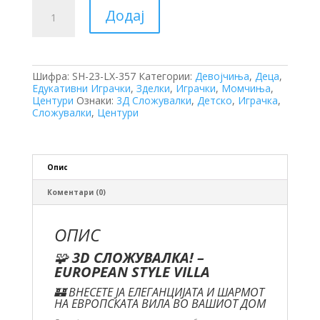
Сложувалка
Додај
-
Super
3D
(LX-
357)
Шифра:
SH-23-LX-357
Категории:
Девојчиња
,
Деца
,
количина
Едукативни Играчки
,
Зделки
,
Играчки
,
Момчиња
,
Центури
Ознаки:
3Д Сложувалки
,
Детско
,
Играчка
,
Сложувалки
,
Центури
Опис
Коментари (0)
ОПИС
🧩
3D СЛОЖУВАЛКА! –
EUROPEAN STYLE VILLA
🏰 ВНЕСЕТЕ ЈА ЕЛЕГАНЦИЈАТА И ШАРМОТ
НА ЕВРОПСКАТА ВИЛА ВО ВАШИОТ ДОМ