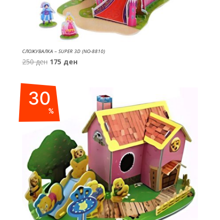
СЛОЖУВАЛКА – SUPER 3D (NO-8810)
Original
Current
250
ден
175
ден
price
price
was:
is:
30
250 ден.
175 ден.
%