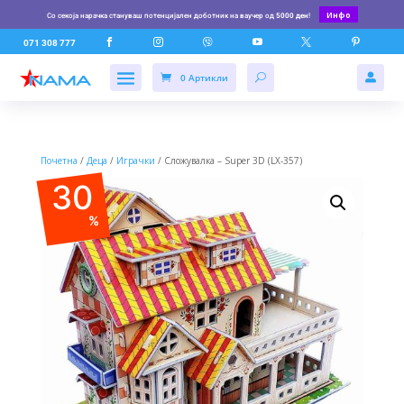
Инфо
Со секоја нарачка стануваш потенцијален доботник на ваучер од
5000 ден
!






071 308 777
0 Артикли

Почетна
/
Деца
/
Играчки
/ Сложувалка – Super 3D (LX-357)
30
%