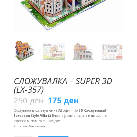
СЛОЖУВАЛКА – SUPER 3D
(LX-357)
Original
Current
250
ден
175
ден
price
price
was:
is:
Сложувалка за составување на 3Д објект – 🧩
3D Сложувалка! –
250 ден.
175 ден.
European Style Villa
🏰 Внесете ја елеганцијата и шармот на
европската вила во вашиот дом.
Уште само 6 на залиха