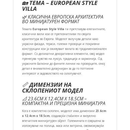
🏡
ТЕМА – EUROPEAN STYLE
VILLA
🌿 КЛАСИЧНА ЕВРОПСКА АРХИТЕКТУРА
ВО МИНИЈАТУРЕН ФОРМАТ
Темата
European Style Villa
ги претставува елегантните,
класични вили кои се препознатливи по својата
архитектура во Европа. Моделот вклучува детали како
украсни фасади, тераси, големи прозорци и покривни
конструкции кои ја оживуваат вилата во тродимензионален
формат. Со деликатни декоративни елементи, овој модел
пренесува чувство на луксуз, традиција и хармонија. Од
украсните балкони до фините линии на прозорците, секој
детал е внимателно дизајниран за да го поттикне
интересот и задоволството на склопувачот.
📏
ДИМЕНЗИИ НА
СКЛОПЕНИОТ МОДЕЛ
📐 23.6CM X 12.4CM X 18.5CM –
КОМПАКТНА И ПРЕЦИЗНА МИНИЈАТУРА
Кога е комплетно склопен, моделот има димензии
23.6cm
x 12.4cm x 18.5cm
, создавајќи стабилен и визуелно
впечатлив минијатурен објект. Големината е совршена за
изложување на полица, маса или витрина, овозможувајќи