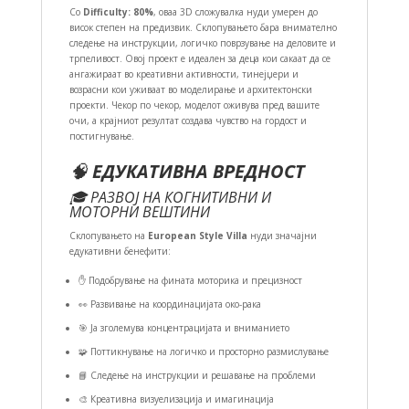
Со
Difficulty: 80%
, оваа 3D сложувалка нуди умерен до
висок степен на предизвик. Склопувањето бара внимателно
следење на инструкции, логичко поврзување на деловите и
трпеливост. Овој проект е идеален за деца кои сакаат да се
ангажираат во креативни активности, тинејџери и
возрасни кои уживаат во моделирање и архитектонски
проекти. Чекор по чекор, моделот оживува пред вашите
очи, а крајниот резултат создава чувство на гордост и
постигнување.
🧠
ЕДУКАТИВНА ВРЕДНОСТ
🎓 РАЗВОЈ НА КОГНИТИВНИ И
МОТОРНИ ВЕШТИНИ
Склопувањето на
European Style Villa
нуди значајни
едукативни бенефити:
✋ Подобрување на фината моторика и прецизност
👀 Развивање на координацијата око-рака
🎯 Ја зголемува концентрацијата и вниманието
🧩 Поттикнување на логичко и просторно размислување
📘 Следење на инструкции и решавање на проблеми
🎨 Креативна визуелизација и имагинација