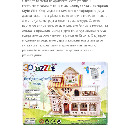
Откријте го светот на архитектонската убавина и
креативната забава со нашата
3D Сложувалка – European
Style Villa
! Овој модел е внимателно дизајниран за да ја
долови класичната убавина на европските вили, со нивната
елеганција, симетрија и детална архитектура. Со секое
парче кое внимателно се вклопува, вие ќе имате можност да
создадете прекрасна минијатурна вила која изгледа како да
е директно од романтичните улици на Европа. Овој проект
е идеален за деца, тинејџери и возрасни кои сакаат да се
ангажираат во креативни и едукативни активности,
развивајќи го нивниот талент за детали и логичко
размислување.