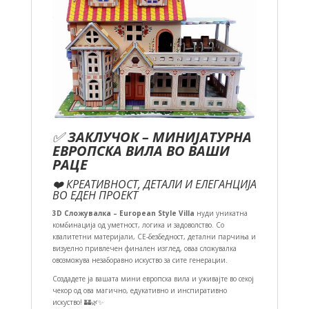
✅
ЗАКЛУЧОК – МИНИЈАТУРНА
ЕВРОПСКА ВИЛА ВО ВАШИ
РАЦЕ
❤️ КРЕАТИВНОСТ, ДЕТАЛИ И ЕЛЕГАНЦИЈА
ВО ЕДЕН ПРОЕКТ
3D Сложувалка – European Style Villa
нуди уникатна
комбинација од уметност, логика и задоволство. Со
квалитетни материјали, CE-безбедност, детални парчиња и
визуелно привлечен финален изглед, оваа сложувалка
овозможува незаборавно искуство за сите генерации.
Создадете ја вашата мини европска вила и уживајте во секој
чекор од ова магично, едукативно и инспиративно
искуство! 🏰🌿✨