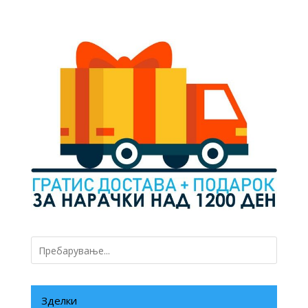
price
price
was:
is:
990 ден.
790 ден.
Зделки