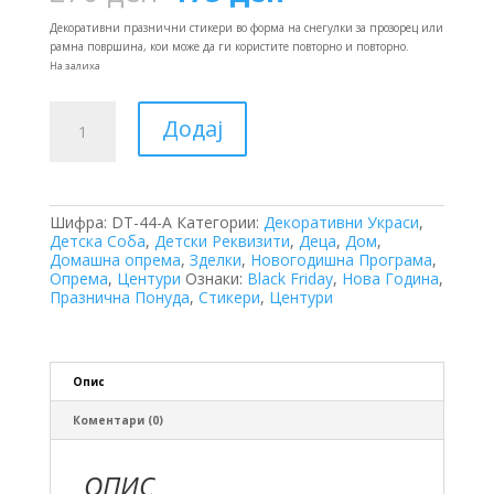
price
price
was:
is:
Декоративни празнични стикери во форма на снегулки за прозорец или
270 ден.
175 ден.
рамна површина, кои може да ги користите повторно и повторно.
На залиха
Декоративни
Додај
Стикери
-
AK301
количина
Шифра:
DT-44-A
Категории:
Декоративни Украси
,
Детска Соба
,
Детски Реквизити
,
Деца
,
Дом
,
Домашна опрема
,
Зделки
,
Новогодишна Програма
,
Опрема
,
Центури
Ознаки:
Black Friday
,
Нова Година
,
Празнична Понуда
,
Стикери
,
Центури
Опис
Коментари (0)
ОПИС