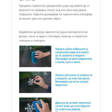
Прекрасен празничен декоративен украс кој можете да го
залепите на прозорец, стакло, ѕид или било која рамна
површина. Идеално доловување на празничната атмосфера
во вашиот дом или деловен објект.
Изработено од високо квалитетна сјајна електростатичка
фолија, лесно се вади и поставува, може да го користите
повторно и повторно.