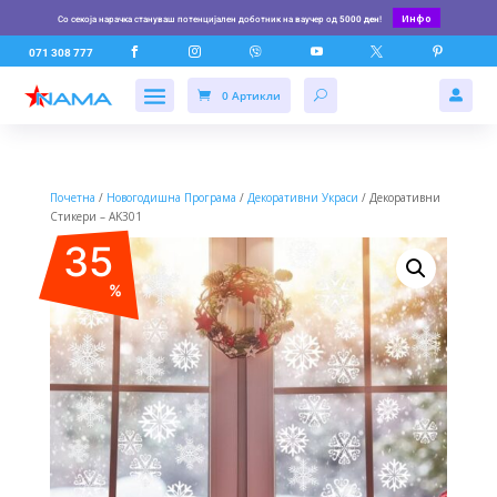
Инфо
Со секоја нарачка стануваш потенцијален доботник на ваучер од
5000 ден
!






071 308 777
0 Артикли

Почетна
/
Новогодишна Програма
/
Декоративни Украси
/ Декоративни
Стикери – AK301
35
%