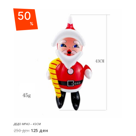
was:
is:
50
150 ден.
90 ден.
%
ДЕДО МРАЗ – 43СМ
Original
Current
250
ден
125
ден