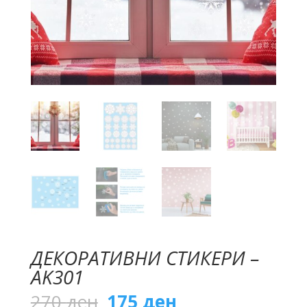
ДЕКОРАТИВНИ СТИКЕРИ –
AK301
Original
Current
270
ден
175
ден