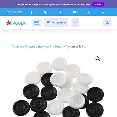
Инфо
Со секоја нарачка стануваш потенцијален доботник на ваучер од
5000 ден
!






071 308 777
0 Артикли

Почетна
/
Опрема
/
Центури
/
-= Season
/ Пулови за Табла