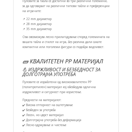
Пуловите за табла се достапни во три различни големини,
за да одговараат на различни типови табли и преференции
на играчите:
📌 22 mm дијаметар
📌 28 mm дијаметар
📌 35 mm дијаметар
Ова овозможува лесно прилагодување според големината на
вашата табла и стилот на игра, без разлика дали сакате
компактни или поголеми фигури со подобра видливост.
🧱 КВАЛИТЕТЕН PP МАТЕРИЈАЛ
💪 ИЗДРЖЛИВОСТ И БЕЗБЕДНОСТ ЗА
ДОЛГОТРАЈНА УПОТРЕБА
Пуловите се изработени од висококвалитетен PP
(полипропилен) материјал кој обезбедува одлична
издржливост и сигурност при користење.
Предности на материјалот:
✔️ Висока отпорност на оштетување
✔️ Безбеден за употреба
✔️ Лесен, но цврст материјал
✔️ Долготрајна употреба без деформација
✔️ Лесно одржување и чистење