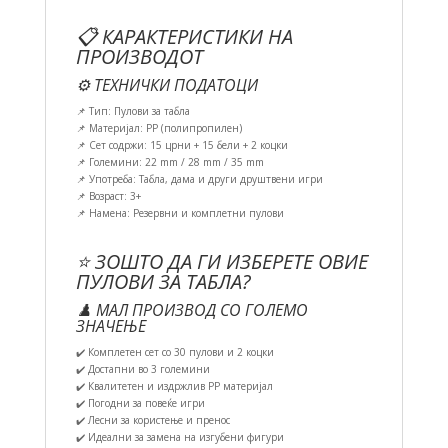
📋 КАРАКТЕРИСТИКИ НА
ПРОИЗВОДОТ
⚙️ ТЕХНИЧКИ ПОДАТОЦИ
📌 Тип: Пулови за табла
📌 Материјал: PP (полипропилен)
📌 Сет содржи: 15 црни + 15 бели + 2 коцки
📌 Големини: 22 mm / 28 mm / 35 mm
📌 Употреба: Табла, дама и други друштвени игри
📌 Возраст: 3+
📌 Намена: Резервни и комплетни пулови
⭐ ЗОШТО ДА ГИ ИЗБЕРЕТЕ ОВИЕ
ПУЛОВИ ЗА ТАБЛА?
♟️ МАЛ ПРОИЗВОД СО ГОЛЕМО
ЗНАЧЕЊЕ
✔️ Комплетен сет со 30 пулови и 2 коцки
✔️ Достапни во 3 големини
✔️ Квалитетен и издржлив PP материјал
✔️ Погодни за повеќе игри
✔️ Лесни за користење и пренос
✔️ Идеални за замена на изгубени фигури