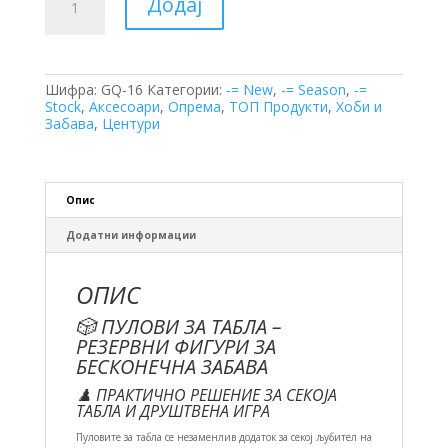
Додај
за
Табла
количина
Шифра:
GQ-16
Категории:
-= New
,
-= Season
,
-=
Stock
,
Аксесоари
,
Опрема
,
ТОП Продукти
,
Хоби и
Забава
,
Центури
Опис
Додатни информации
ОПИС
🎲 ПУЛОВИ ЗА ТАБЛА –
РЕЗЕРВНИ ФИГУРИ ЗА
БЕСКОНЕЧНА ЗАБАВА
♟️ ПРАКТИЧНО РЕШЕНИЕ ЗА СЕКОЈА
ТАБЛА И ДРУШТВЕНА ИГРА
Пуловите за табла се незаменлив додаток за секој љубител на