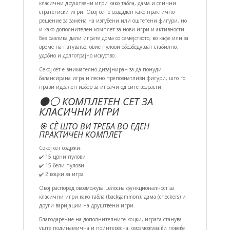
класични друштвени игри како табла, дама и слични
стратегиски игри. Овој сет е создаден како практично
решение за замена на изгубени или оштетени фигури, но
и како дополнителен комплет за нови игри и активности.
Без разлика дали играте дома со семејството, во кафе или за
време на патување, овие пулови обезбедуваат стабилно,
удобно и долготрајно искуство.
Секој сет е внимателно дизајниран за да понуди
балансирана игра и лесно препознатливи фигури, што го
прави идеален избор за играчи од сите возрасти.
⚫⚪ КОМПЛЕТЕН СЕТ ЗА
КЛАСИЧНИ ИГРИ
🎯 СÈ ШТО ВИ ТРЕБА ВО ЕДЕН
ПРАКТИЧЕН КОМПЛЕТ
Секој сет содржи:
✔️ 15 црни пулови
✔️ 15 бели пулови
✔️ 2 коцки за игра
Овој распоред овозможува целосна функционалност за
класични игри како табла (backgammon), дама (checkers) и
други варијации на друштвени игри.
Благодарение на дополнителните коцки, играта станува
уште подинамична и поинтересна, овозможувајќи повеќе