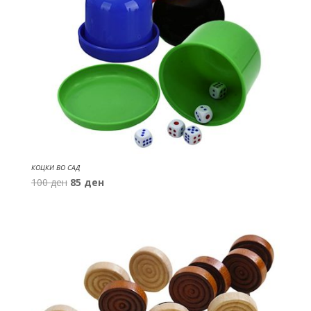
КОЦКИ ВО САД
Original
Current
100
ден
85
ден
price
price
was:
is:
100 ден.
85 ден.