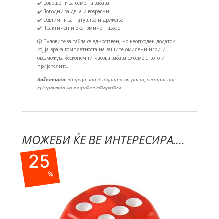
✔️ Совршени за семејна забава
✔️ Погодни за деца и возрасни
✔️ Одлични за патување и дружење
✔️ Практичен и економичен избор
🎲 Пуловите за табла се едноставен, но неопходен додаток
кој ја враќа комплетноста на вашите омилени игри и
овозможува бесконечни часови забава со семејството и
пријателите.
Забелешка
: За деца над 3 годишна возраст, секогаш под
супервизија на родител-старател
МОЖЕБИ ЌЕ ВЕ ИНТЕРЕСИРА....
25
%