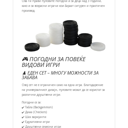
Ова ги прави пуловите погодни и за деца над 3 години,
како и за возрасни играчи кои бараат сигурен и практичен
производ.
🎮 ПОГОДНИ ЗА ПОВЕЌЕ
ВИДОВИ ИГРИ
♟️ ЕДЕН СЕТ – МНОГУ МОЖНОСТИ ЗА
ЗАБАВА
Овој сет не е ограничен само на една игра. Благодарение
на универзалниот дизајн, пуловите можат да се користат за
различни друштвени игри.
Погодни се за:
✔️ Табла (Backgammon)
✔️ Дама (Checkers)
✔️ Шах варијанти
✔️ Едукативни игри
✔️ Друштвени семејни игри