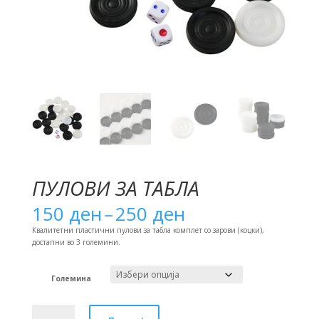
ПУЛОВИ ЗА ТАБЛА
Price
150
ден
–
250
ден
range:
150 ден
Квалитетни пластични пулови за табла комплет со зарови (коцки),
through
достапни во 3 големини.
250 ден
Големина
Пулови