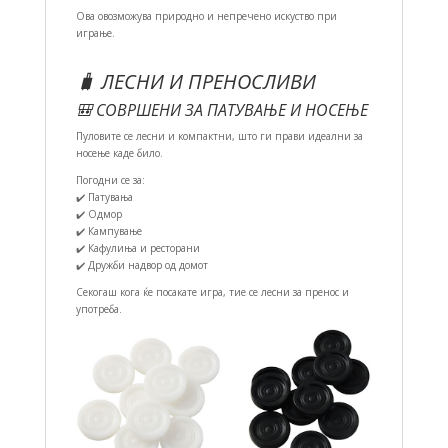
Ова овозможува природно и непречено искуство при
играње.
🧳 ЛЕСНИ И ПРЕНОСЛИВИ
🎒 СОВРШЕНИ ЗА ПАТУВАЊЕ И НОСЕЊЕ
Пуловите се лесни и компактни, што ги прави идеални за
носење каде било.
Погодни се за:
✔️ Патувања
✔️ Одмор
✔️ Кампување
✔️ Кафулиња и ресторани
✔️ Дружби надвор од домот
Секогаш кога ќе посакате игра, тие се лесни за пренос и
употреба.