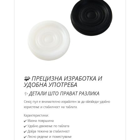
🧩 ПРЕЦИЗНА ИЗРАБОТКА И
УДОБНА УПОТРЕБА
✨ ДЕТАЛИ ШТО ПРАВАТ РАЗЛИКА
Секој пул е внимателно изработен за да обезбеди удобно
користење и стабилност на таблата.
Карактеристики:
✔️ Мазна површина
✔️ Удобно движење по таблата
✔️ Добра тежина за стабилност
✔️ Лесно редење и поместување