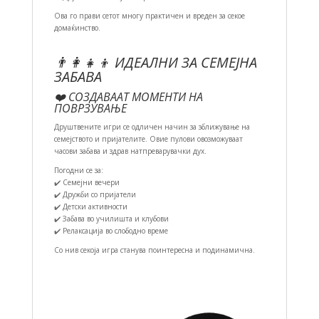
Ова го прави сетот многу практичен и вреден за секое
домаќинство.
👨‍👩‍👧‍👦 ИДЕАЛНИ ЗА СЕМЕЈНА
ЗАБАВА
❤️ СОЗДАВААТ МОМЕНТИ НА
ПОВРЗУВАЊЕ
Друштвените игри се одличен начин за зближување на
семејството и пријателите. Овие пулови овозможуваат
часови забава и здрав натпреварувачки дух.
Погодни се за:
✔️ Семејни вечери
✔️ Дружби со пријатели
✔️ Детски активности
✔️ Забава во училишта и клубови
✔️ Релаксација во слободно време
Со нив секоја игра станува поинтересна и подинамична.