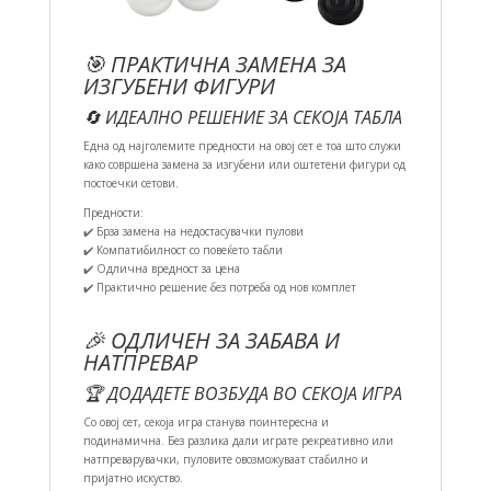
🎯 ПРАКТИЧНА ЗАМЕНА ЗА
ИЗГУБЕНИ ФИГУРИ
🔄 ИДЕАЛНО РЕШЕНИЕ ЗА СЕКОЈА ТАБЛА
Една од најголемите предности на овој сет е тоа што служи
како совршена замена за изгубени или оштетени фигури од
постоечки сетови.
Предности:
✔️ Брза замена на недостасувачки пулови
✔️ Компатибилност со повеќето табли
✔️ Одлична вредност за цена
✔️ Практично решение без потреба од нов комплет
🎉 ОДЛИЧЕН ЗА ЗАБАВА И
НАТПРЕВАР
🏆 ДОДАДЕТЕ ВОЗБУДА ВО СЕКОЈА ИГРА
Со овој сет, секоја игра станува поинтересна и
подинамична. Без разлика дали играте рекреативно или
натпреварувачки, пуловите овозможуваат стабилно и
пријатно искуство.