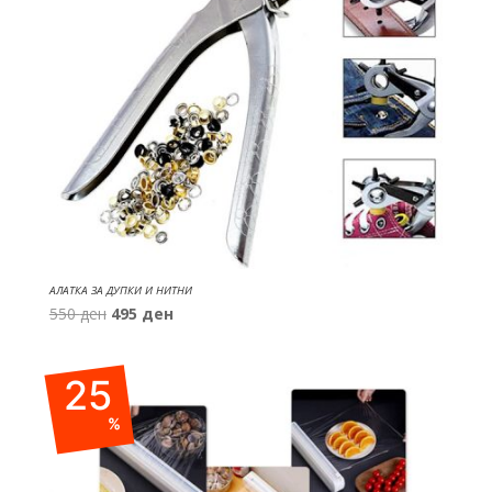
АЛАТКА ЗА ДУПКИ И НИТНИ
Original
Current
550
ден
495
ден
price
price
was:
is:
25
550 ден.
495 ден.
%