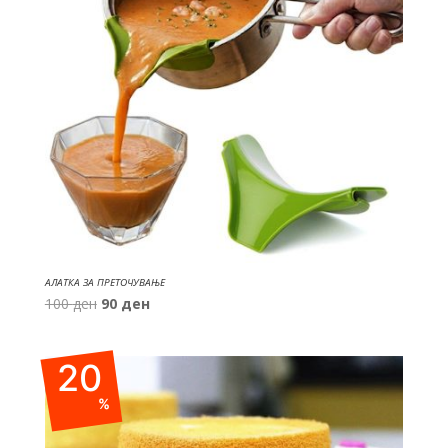
АЛАТКА ЗА ПРЕТОЧУВАЊЕ
Original
Current
100
ден
90
ден
price
price
was:
is:
20
100 ден.
90 ден.
%