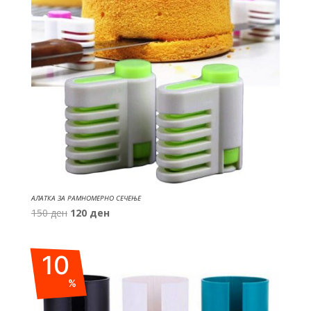
АЛАТКА ЗА РАМНОМЕРНО СЕЧЕЊЕ
Original
Current
150
ден
120
ден
price
price
was:
is:
10
150 ден.
120 ден.
%