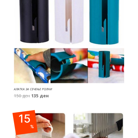
АЛАТКА ЗА СЕЧЕЊЕ РОЛНИ
Original
Current
150
ден
135
ден
price
price
was:
is:
15
150 ден.
135 ден.
%