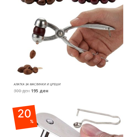
АЛАТКА ЗА МАСЛИНКИ И ЦРЕШИ
Original
Current
300
ден
195
ден
price
price
was:
is:
20
300 ден.
195 ден.
%