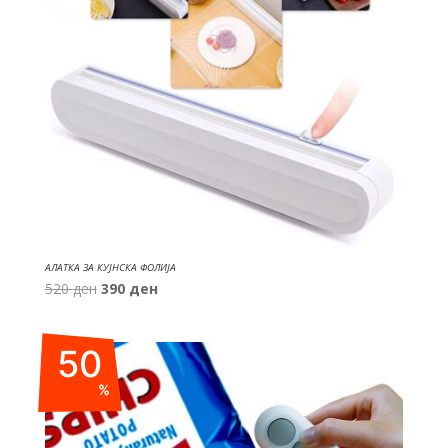
АЛАТКА ЗА КУЈНСКА ФОЛИЈА
Original
Current
520
ден
390
ден
price
price
was:
is:
50
520 ден.
390 ден.
%