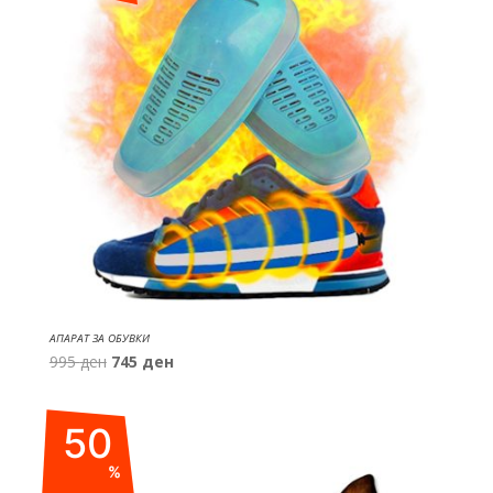
АПАРАТ ЗА ОБУВКИ
Original
Current
995
ден
745
ден
price
price
was:
is:
50
995 ден.
745 ден.
%