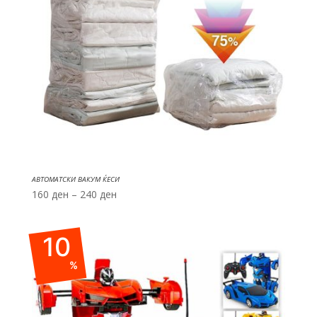
АВТОМАТСКИ ВАКУМ ЌЕСИ
Price
160
ден
–
240
ден
range:
160 ден
10
through
240 ден
%