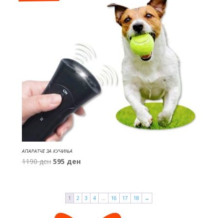
АПАРАТЧЕ ЗА КУЧИЊА
Original
Current
1190
ден
595
ден
price
price
was:
is:
1190 ден.
595 ден.
1
2
3
4
…
16
17
18
→