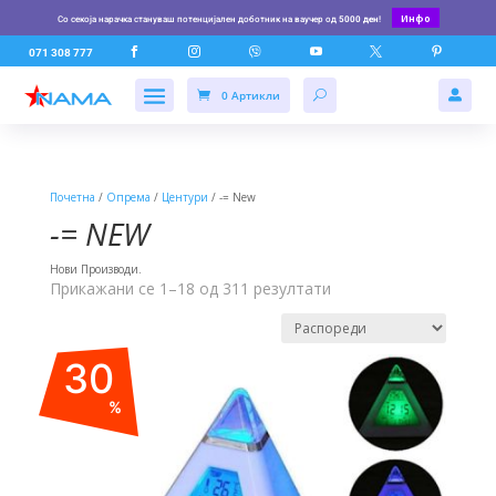
Инфо
Со секоја нарачка стануваш потенцијален доботник на ваучер од
5000 ден
!






071 308 777
0 Артикли

Почетна
/
Опрема
/
Центури
/ -= New
-= NEW
Нови Производи.
Прикажани се 1–18 од 311 резултати
30
%