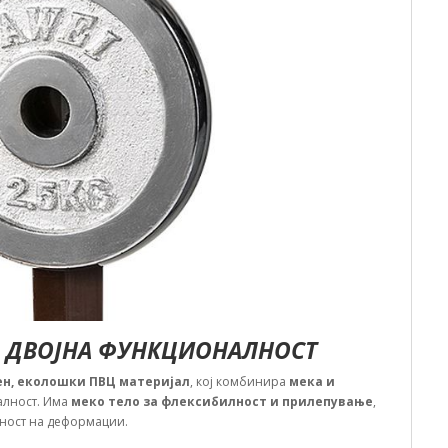
О ДВОЈНА ФУНКЦИОНАЛНОСТ
н, еколошки ПВЦ материјал
, кој комбинира
мека и
алност. Има
меко тело за флексибилност и прилепување
,
рност на деформации.