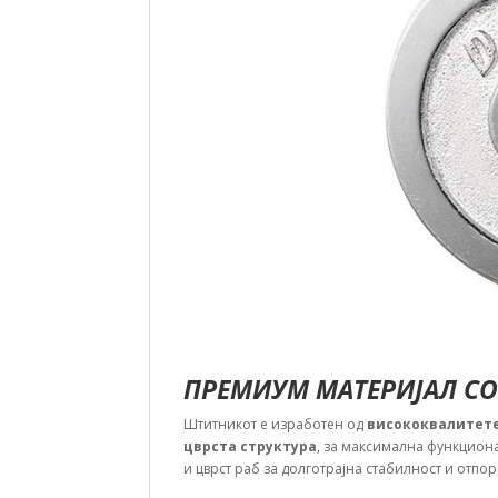
ПРЕМИУМ МАТЕРИЈАЛ С
Штитникот е изработен од
висококвалитете
цврста структура
, за максимална функцион
и цврст раб за долготрајна стабилност и отпо