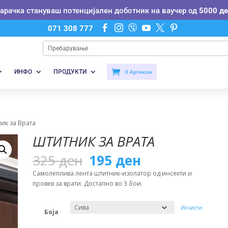
нарачка стануваш потенцијален доботник на ваучер од
5000 де






071 308 777
ИНФО
ПРОДУКТИ
0 Артикли
ик за Врата
ШТИТНИК ЗА ВРАТА
Original
Current
325
ден
195
ден
price
price
Самолеплива лента штитник-изолатор од инсекти и
was:
is:
провев за врати. Достапно во 3 бои.
325 ден.
195 ден.
Исчисти
Боја