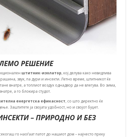
ОЛЕМО РЕШЕНИЕ
ункционален
штитник-изолатор
, кој делува како невидлива
рашина, звук, па дури и инсекти. Летно време, штитникот ќе
ане внатре, а топлиот воздух однадвор да не влегува. Во зима,
внатре, а го блокира студот.
чителна енергетска ефикасност
, со што директно ќе
ње. Заштитете ја својата удобност, но и својот буџет.
 ИНСЕКТИ – ПРИРОДНО И БЕЗ
 секогаш го наоѓаат патот до нашиот дом – најчесто преку