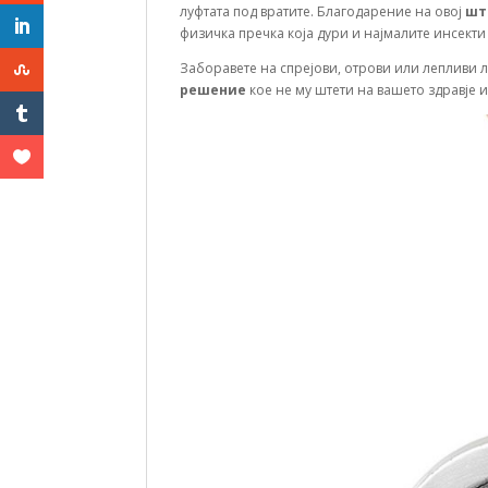
луфтата под вратите. Благодарение на овој
шт
физичка пречка која дури и најмалите инсекти
Заборавете на спрејови, отрови или лепливи л
решение
кое не му штети на вашето здравје 