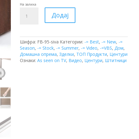
На залиха
Штитник
Додај
за
Врата
количина
Шифра:
FB-95-siva
Категории:
-= Best
,
-= New
,
-=
Season
,
-= Stock
,
-= Summer
,
-= Video
,
-=VBS
,
Дом
,
Домашна опрема
,
Зделки
,
ТОП Продукти
,
Центури
Ознаки:
As seen on TV
,
Видео
,
Центури
,
Штитници