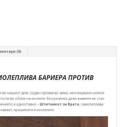
ментари (0)
АМОЛЕПЛИВА БАРИЕРА ПРОТИВ
и во нашиот дом: студен провев во зима, неочекувани налети
 гости во облик на инсекти. Без разлика дали живеете во стан
шението е едноставно –
Штитникот за Врата
, самолеплива
ровевот, прашината и инсектите.