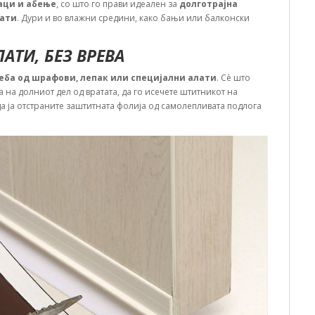
раци и абење
, со што го прави идеален за
долготрајна
рати
. Дури и во влажни средини, како бањи или балконски
АТИ, БЕЗ ВРЕВА
еба од шрафови, лепак или специјални алати
. Сè што
 на долниот дел од вратата, да го исечете штитникот на
а ја отстраните заштитната фолија од самолепливата подлога