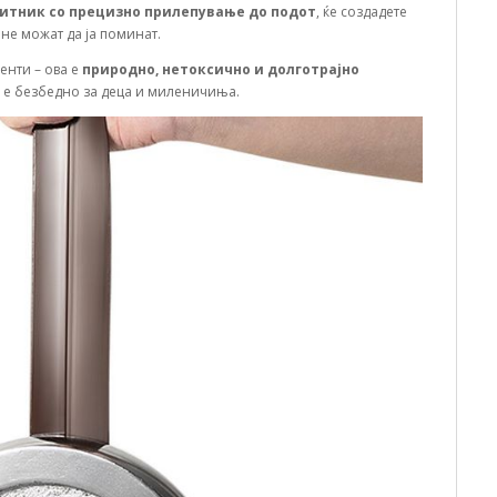
итник со прецизно прилепување до подот
, ќе создадете
 не можат да ја поминат.
енти – ова е
природно, нетоксично и долготрајно
и е безбедно за деца и миленичиња.