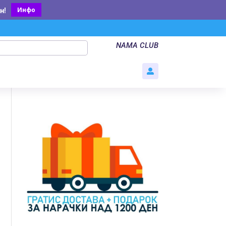
Инфо
н
!
NAMA CLUB
