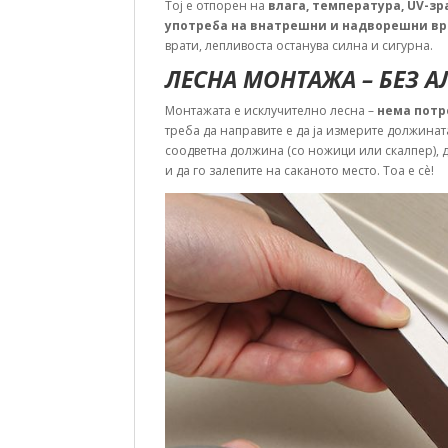
Тој е отпорен на
влага, температура, UV-з
употреба на внатрешни и надворешни в
врати, лепливоста останува силна и сигурна.
ЛЕСНА МОНТАЖА – БЕЗ АЛ
Монтажата е исклучително лесна –
нема потр
треба да направите е да ја измерите должината
соодветна должина (со ножици или скалпер), д
и да го залепите на саканото место. Тоа е сè!