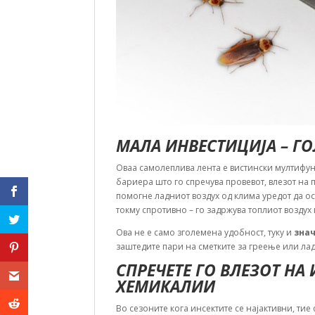
МАЛА ИНВЕСТИЦИЈА – Г
Оваа самолеплива лента е вистински мултиф
бариера што го спречува провевот, влезот на п
помогне ладниот воздух од клима уредот да ост
токму спротивно – го задржува топлиот воздух 
Ова не е само зголемена удобност, туку и
зна
заштедите пари на сметките за греење или ладе
СПРЕЧЕТЕ ГО ВЛЕЗОТ НА
ХЕМИКАЛИИ
Во сезоните кога инсектите се најактивни, тие