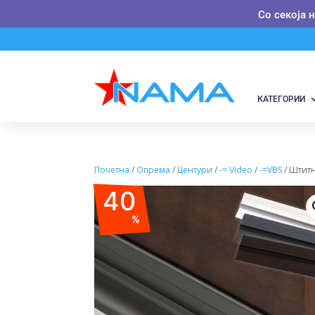
Со секоја 
КАТЕГОРИИ
Почетна
/
Опрема
/
Центури
/
-= Video
/
-=VBS
/ Штитн
40
%