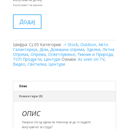
255 ден.
90 ден.
исклучива на допир.
Уште само 1 на залиха
ЛЕД
Додај
Светилка
на
Допир
количина
Шифра:
CJ-05
Категории:
-= Stock
,
Outdoor
,
Авто
Галантерија
,
Дом
,
Домашна опрема
,
Зделки
,
Летна
Опрема
,
Опрема
,
Осветлување
,
Пикник и Природа
,
ТОП Продукти
,
Центури
Ознаки:
As seen on TV
,
Видео
,
Светилки
,
Центури
Опис
Коментари (0)
ОПИС
Уморни сте од одење во темница за да го најдете
вклучувачот за струја?