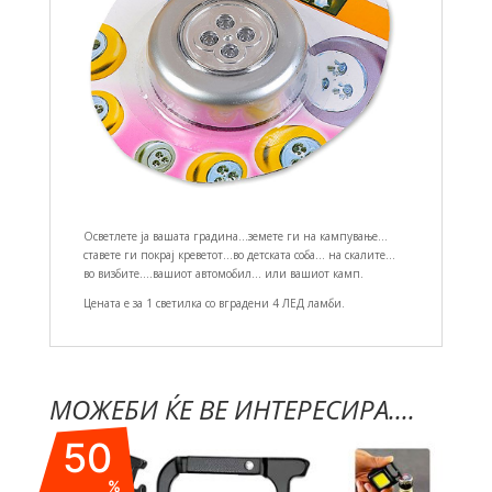
Осветлете ја вашата градина…земете ги на кампување…
ставете ги покрај креветот…во детската соба… на скалите…
во визбите….вашиот автомобил… или вашиот камп.
Цената е за 1 светилка со вградени 4 ЛЕД ламби.
МОЖЕБИ ЌЕ ВЕ ИНТЕРЕСИРА....
50
%