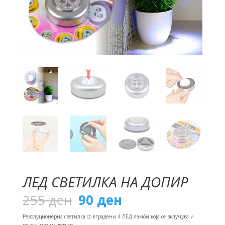
ЛЕД СВЕТИЛКА НА ДОПИР
Original
Current
255
ден
90
ден
price
price
was:
is:
Револуционерна светилка со вградени 4 ЛЕД ламби која се вклучува и