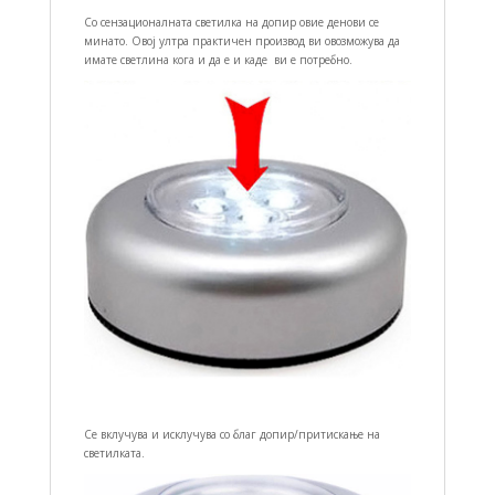
Со сензационалната светилка на допир овие денoви се
минато. Овој ултра практичен производ ви овозможува да
имате светлина кога и да е и каде ви е потребно.
Се вклучува и исклучува со благ допир/притискање на
светилката.