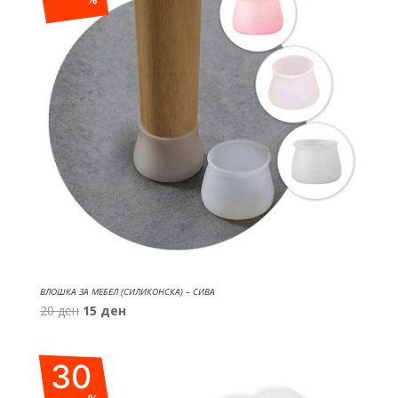
ВЛОШКА ЗА МЕБЕЛ (СИЛИКОНСКА) – СИВА
Original
Current
20
ден
15
ден
price
price
was:
is:
30
20 ден.
15 ден.