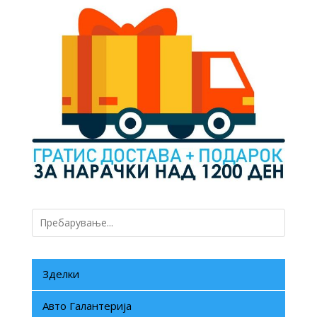
990 ден.
495 ден.
Зделки
Авто Галантерија