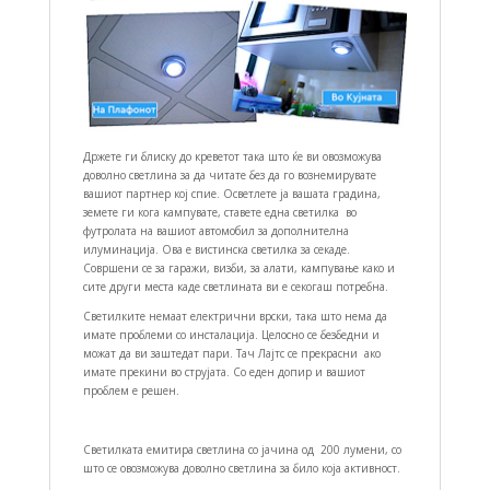
Држете ги блиску до креветот така што ќе ви овозможува
доволно светлина за да читате без да го вознемирувате
вашиот партнер кој спие.
Осветлете ја вашата градина,
земете ги
кога кампувате
, ставете едн
а светилка
во
футролата на вашиот автомобил за дополнителна
илуминација.
Ова е вистинска светилка за секаде.
Совршени се за гаражи, визби, за алати, кампување како и
сите други места каде светлината ви е секогаш потребна.
Светилките немаат електрични врски, така што нема да
имате проблеми со инсталација. Целосно се безбедни и
можат да ви заштедат пари. Тач Лајтс се прекрасни ако
имате прекини во струјата. Со еден допир и вашиот
проблем е решен.
Светилката емитира светлина со јачина од 200 лумени, со
што се овозможува доволно светлина за било која активност.