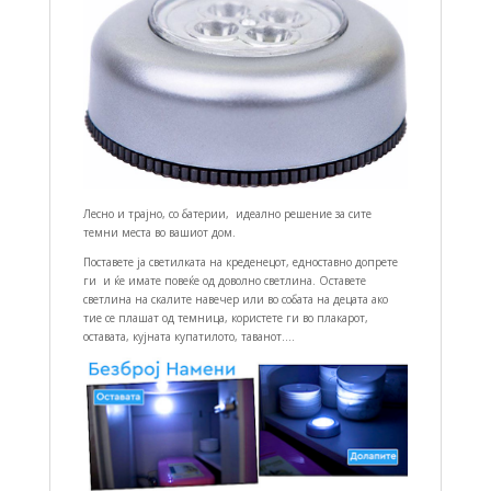
Лесно и трајно, со батерии, идеално решение за сите
темни места во вашиот дом.
Поставете ја светилката на креденецот, едноставно допрете
ги и ќе имате повеќе од доволно светлина. Оставете
светлина на скалите навечер или во собата на децата ако
тие се плашат од темница, користете ги во плакарот,
оставата, кујната купатилото, таванот….