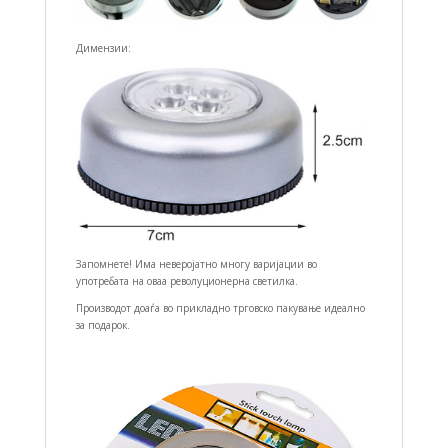
Димензии:
Запомнете! Има неверојатно многу варијации во
употребата на оваа револуционерна светилка.
Производот доаѓа во прикладно трговско пакување идеално
за подарок.