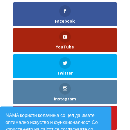
Facebook
YouTube
Twitter
Instagram
NAMA користи колачиња со цел да имате
оптимално искуство и функционалност. Со
Pinterest
користењето на сајтот се согласувате со