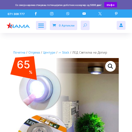
Инфо
Со секоја нарачка стануваш потенцијален доботник на ваучер од
5000 ден
!






071 308 777
0 Артикли

Почетна
/
Опрема
/
Центури
/
-= Stock
/ ЛЕД Светилка на Допир
65
%