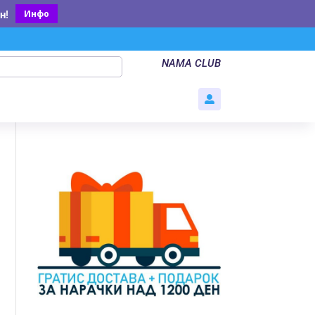
Инфо
н
!
NAMA CLUB
