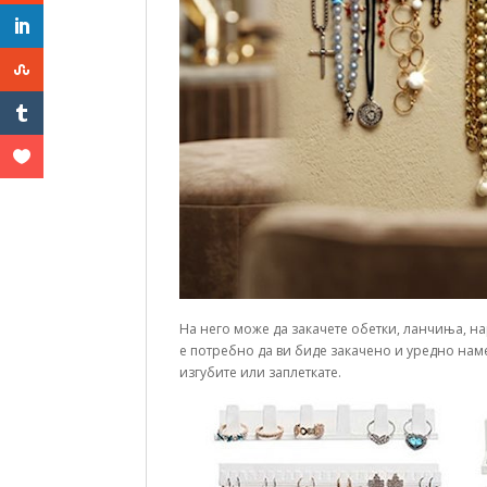
На него може да закачете обетки, ланчиња, на
е потребно да ви биде закачено и уредно намес
изгубите или заплеткате.