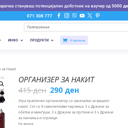
нарачка стануваш потенцијален доботник на ваучер од
5000 де






071 308 777
ИНФО
ПРОДУКТИ
0 Артикли
 за Накит
ОРГАНИЗЕР ЗА НАКИТ
Original
Current
415
ден
290
ден
price
price
was:
is:
Утра практичен организатор со закачалки за вашиот
415 ден.
290 ден.
накит. Сет со 9 самолепливи парчиња: 3 x Држачи за
обетки и минѓуши, 3 x Држачи за прстени и 3 x Држачи
за ланчиња и огрлици.
На залиха