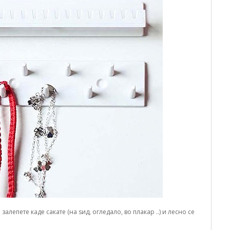
залепете каде сакате (на ѕид, огледало, во плакар ..) и лесно се