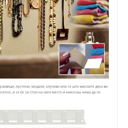
раквици, прстени, медали, клучеви или се што мислите дека ви
етно, и се ќе си стои на свое место и никогаш нема да ги