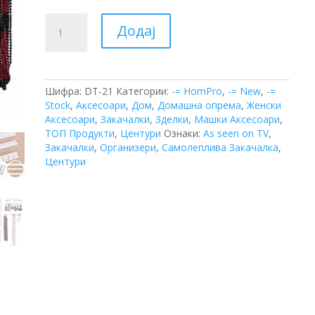
Организер
Додај
за
Накит
количина
Шифра:
DT-21
Категории:
-= HomPro
,
-= New
,
-=
Stock
,
Аксесоари
,
Дом
,
Домашна опрема
,
Женски
Аксесоари
,
Закачалки
,
Зделки
,
Машки Аксесоари
,
ТОП Продукти
,
Центури
Ознаки:
As seen on TV
,
Закачалки
,
Организери
,
Самолеплива Закачалка
,
Центури