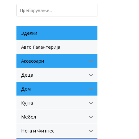
Зделки
Авто Галантерија
Аксесоари
Деца
Дом
Кујна
Мебел
Нега и Фитнес