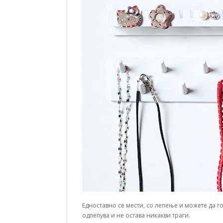
Едноставно се мести, со лепење и можете да го 
одлепува и не остава никакви траги.