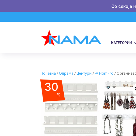
Со секоја 
КАТЕГОРИИ
Почетна
/
Опрема
/
Центури
/
-= HomPro
/ Организер
30
%