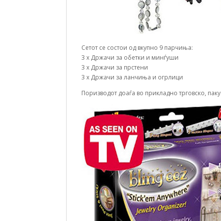
Сетот се состои од вкупно 9 парчиња:
3 x Држачи за обетки и минѓуши
3 x Држачи за прстени
3 x Држачи за ланчиња и огрлици
Поризводот доаѓа во прикладно трговско, пак