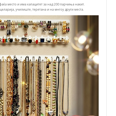
фаќа место и има капацитет за над 200 парчиња накит.
нцеларија, училиште, теретана и на мнгоу други места.