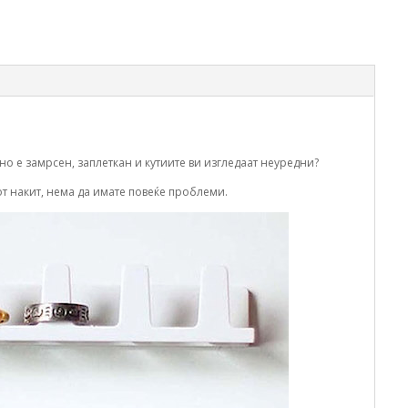
но е замрсен, заплеткан и кутиите ви изгледаат неуредни?
т накит, нема да имате повеќе проблеми.