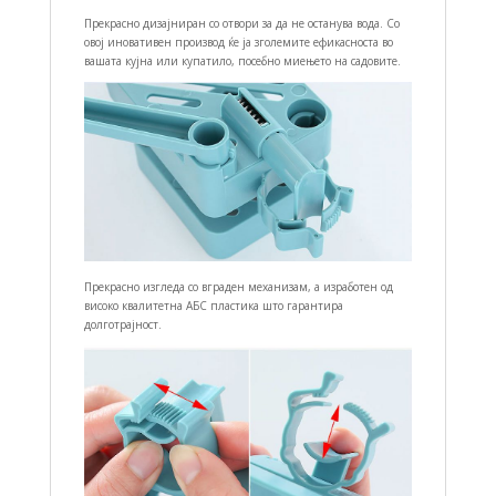
Прекрасно дизајниран со отвори за да не останува вода. Со
овој иновативен производ ќе ја зголемите ефикасноста во
вашата кујна или купатило, посебно миењето на садовите.
Прекрасно изгледа со вграден механизам, а изработен од
високо квалитетна АБС пластика што гарантира
долготрајност.