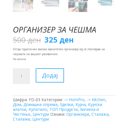
ОРГАНИЗЕР ЗА ЧЕШМА
Original
Current
500
ден
325
ден
price
price
was:
is:
Ултра практичен високо квалитетен организер кој се поставува на
500 ден.
325 ден.
чешмата на вашиот умивалник.
На залиха
Организер
Додај
за
Чешма
количина
Шифра:
FD-03
Категории:
-= HomPro
,
-= Kitchen
,
Дом
,
Домашна опрема
,
Зделки
,
Кујна
,
Кујнски
алатки
,
Купатило
,
ТОП Продукти
,
Хигиена и
Чистење
,
Центури
Ознаки:
Организери
,
Сталажа
,
Сталажи
,
Центури