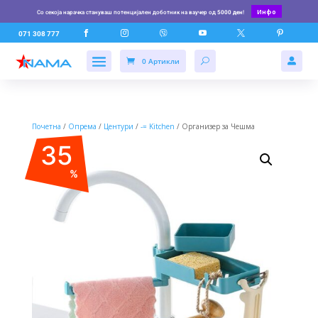
Инфо
Со секоја нарачка стануваш потенцијален доботник на ваучер од
5000 ден
!






071 308 777
0 Артикли

Почетна
/
Опрема
/
Центури
/
-= Kitchen
/ Организер за Чешма
35
%