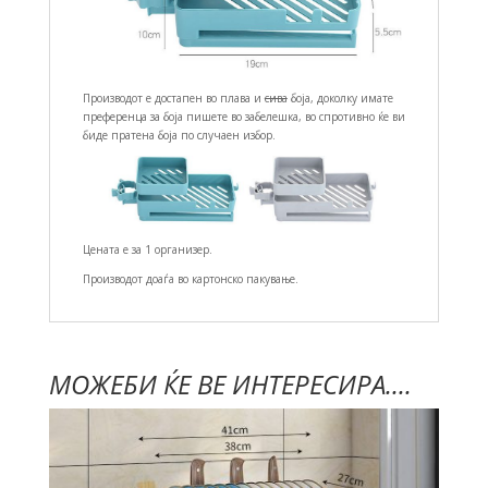
Производот е достапен во плава и
сива
боја, доколку имате
преференца за боја пишете во забелешка, во спротивно ќе ви
биде пратена боја по случаен избор.
Цената е за 1 организер.
Производот доаѓа во картонско пакување.
МОЖЕБИ ЌЕ ВЕ ИНТЕРЕСИРА....