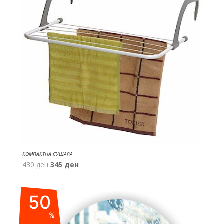
КОМПАКТНА СУШАРА
Original
Current
430
ден
345
ден
price
price
was:
is:
50
430 ден.
345 ден.
%