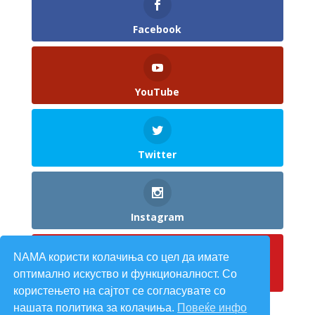
Facebook
YouTube
Twitter
Instagram
NAMA користи колачиња со цел да имате
оптимално искуство и функционалност. Со
Pinterest
користењето на сајтот се согласувате со
нашата политика за колачиња.
Повеќе инфо