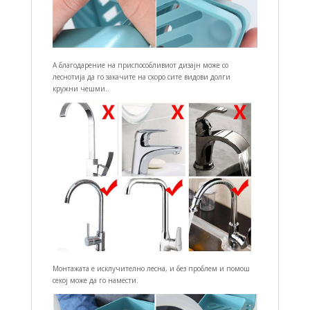
А благодарение на приспособливиот дизајн може со
леснотија да го закачите на скоро сите видови долги
кружни чешми..
Монтажата е исклучително лесна, и без проблем и помош
секој може да го намести.