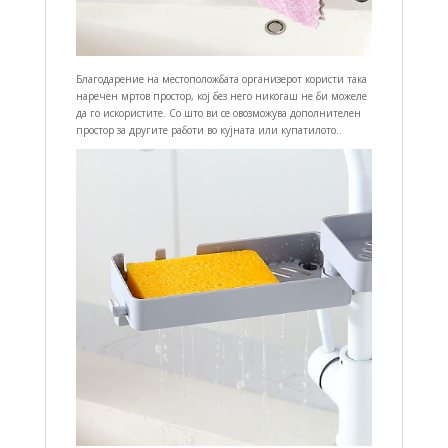
Благодарение на местоположбата организерот користи така
наречен мртов простор, кој без него никогаш не би можеле
да го искористите. Со што ви се овозможува дополнителен
простор за другите работи во кујната или купатилото..