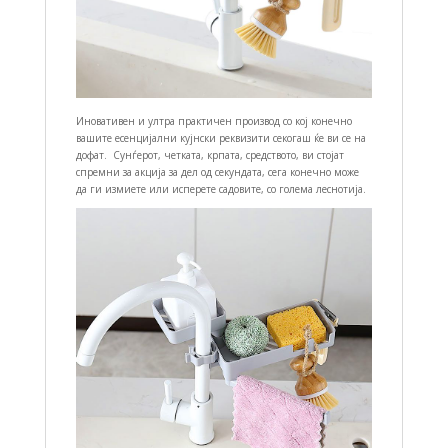
Иновативен и ултра практичен производ со кој конечно
вашите есенцијални кујнски реквизити секогаш ќе ви се на
дофат. Сунѓерот, четката, крпата, средството, ви стојат
спремни за акција за дел од секундата, сега конечно може
да ги измиете или исперете садовите, со голема леснотија.