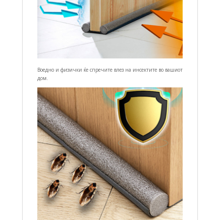
Воедно и физички ќе спречите влез на инсектите во вашиот
дом.