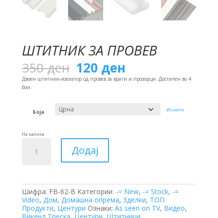
ШТИТНИК ЗА ПРОВЕВ
Original
Current
350
ден
120
ден
price
price
was:
is:
Двоен штитник-изолатор од провев за врати и прозорци. Достапен во 4
350 ден.
120 ден.
бои.
Исчисти
Боја
На залиха
Штитник
Додај
за
Провев
количина
Шифра:
FB-62-B
Категории:
-= New
,
-= Stock
,
-=
Video
,
Дом
,
Домашна опрема
,
Зделки
,
ТОП
Продукти
,
Центури
Ознаки:
As seen on TV
,
Видео
,
Викенд Треска
,
Центури
,
Штитници