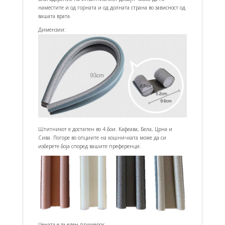
наместите и од горната и од долната страна во зависност од
вашата врата.
Димензии:
Штитникот е достапен во 4 бои. Кафеава, Бела, Црна и
Сива. Погоре во опциите на кошничката може да си
изберете боја според вашите преференци.
Цената е за еден примерок.