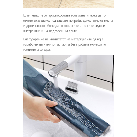
Штитникот е со приспособлива големина и може да го
сечете во зависност од вашите потреби, едноставно се мести
и држи цврсто. Може да го користите и на сите видови
внатрешни и на надворешни врати.
Благодарение на квалитетот на материјалите од кој е
изработен штитникот истиот и без проблем може да го
измиете и со вода.