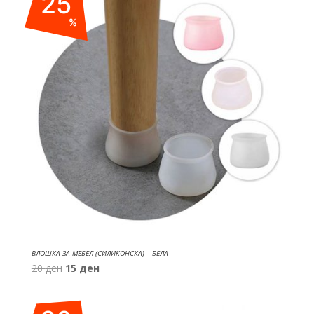
25
%
ВЛОШКА ЗА МЕБЕЛ (СИЛИКОНСКА) – БЕЛА
Original
Current
20
ден
15
ден
price
price
was:
is: