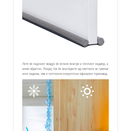
Лете ќе ладниот воздух ќе остане внатре а топлиот надвор, а
зиме обратно. Покрај тоа ќе заштедите од сметката за греење
или ладење, ова е потполно енергетски ефикасен производ.