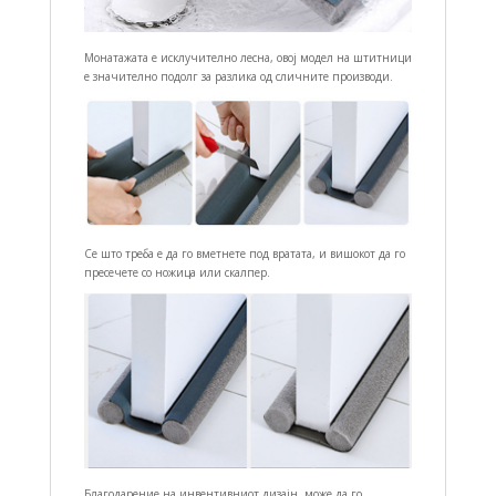
Монатажата е исклучително лесна, овој модел на штитници
е значително подолг за разлика од сличните производи.
Се што треба е да го вметнете под вратата, и вишокот да го
пресечете со ножица или скалпер.
Благодарение на инвентивниот дизајн може да го