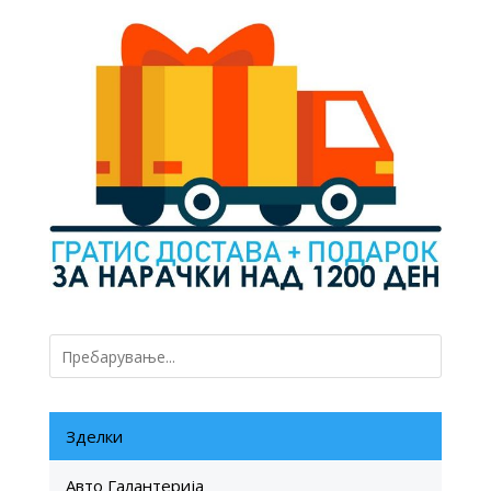
60 ден.
45 ден.
Зделки
Авто Галантерија