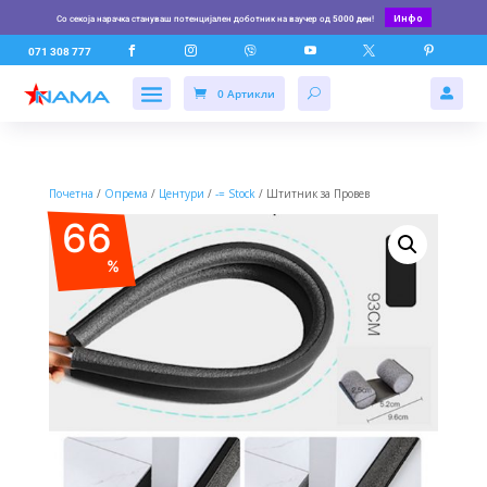
Инфо
Со секоја нарачка стануваш потенцијален доботник на ваучер од
5000 ден
!






071 308 777
0 Артикли

Почетна
/
Опрема
/
Центури
/
-= Stock
/ Штитник за Провев
66
%