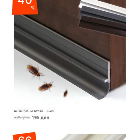
%
ШТИТНИК ЗА ВРАТА – БЕЛА
Original
Current
325
ден
195
ден
price
price
was:
is:
325 ден.
195 ден.