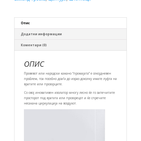
Опис
Додатни информации
Коментари (0)
ОПИС
Провевот или народски кажано “промајата” е секојдневен
проблем, тоа посебно доаѓа до израз доколку имате луфта на
вратите или прозорците.
Со овој иновативен изолатор многу лесно ќе го запечитите
просторот под вратата или прозорецот и ќе спречите
несакана циркулација на воздухот.