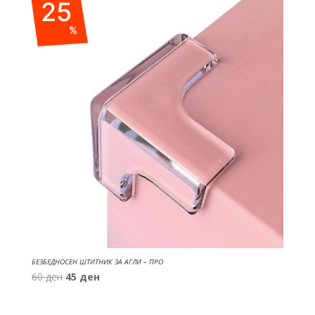
25
250 ден.
175 ден.
%
БЕЗБЕДНОСЕН ШТИТНИК ЗА АГЛИ – ПРО
Original
Current
60
ден
45
ден
price
price
was:
is: