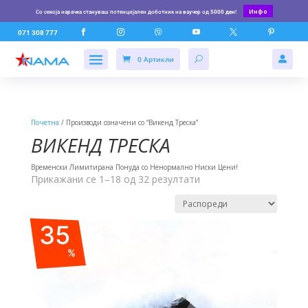
Инфо
Со секоја нарачка стануваш потенцијален доботник на ваучер од
5000 ден
!






071 308 777
0 Артикли

Почетна
/ Производи означени со “Викенд Треска”
ВИКЕНД ТРЕСКА
Временски Лимитирана Понуда со Ненормално Ниски Цени!
Прикажани се 1–18 од 32 резултати
35
%