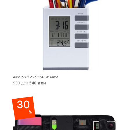
ДИГИТАЛЕН ОРГАНИЗЕР ЗА БИРО
Original
Current
900
ден
540
ден
price
price
was:
is:
30
900 ден.
540 ден.
%