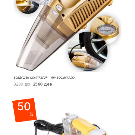
ВОЗДУШЕН КОМПРЕСОР – ПРАВОСМУКАЛКА
Original
Current
3200
ден
2560
ден
price
price
was:
is:
50
3200 ден.
2560 ден.
%