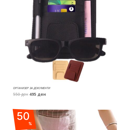
ОРГАНИЗЕР ЗА ДОКУМЕНТИ
Original
Current
550
ден
495
ден
price
price
was:
is:
50
550 ден.
495 ден.
%