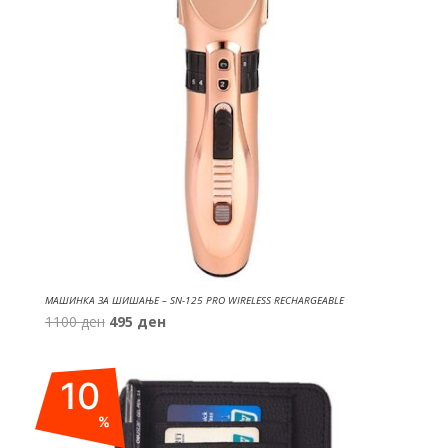
МАШИНКА ЗА ШИШАЊЕ – SN-125 PRO WIRELESS RECHARGEABLE
Original
Current
1100
ден
495
ден
price
price
was:
is:
10
1100 ден.
495 ден.
%