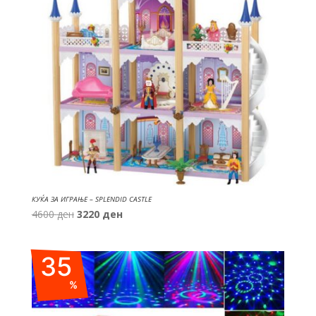
КУЌА ЗА ИГРАЊЕ – SPLENDID CASTLE
Original
Current
4600
ден
3220
ден
price
price
was:
is:
35
4600 ден.
3220 ден.
%