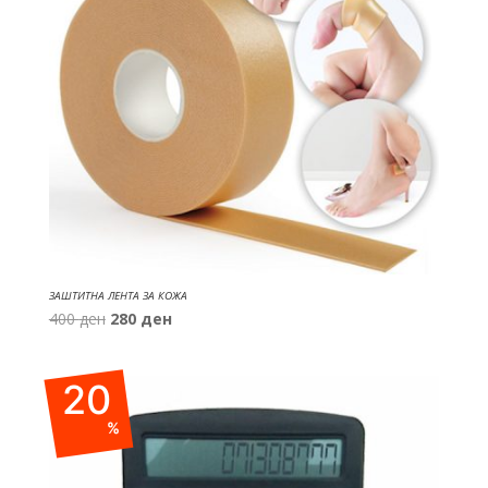
ЗАШТИТНА ЛЕНТА ЗА КОЖА
Original
Current
400
ден
280
ден
price
price
was:
is:
20
400 ден.
280 ден.
%