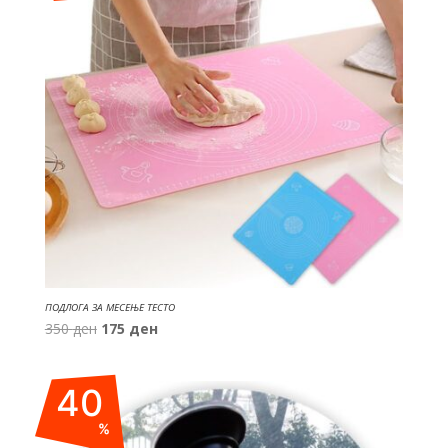
ПОДЛОГА ЗА МЕСЕЊЕ ТЕСТО
Original
Current
350
ден
175
ден
price
price
was:
is:
40
350 ден.
175 ден.
%