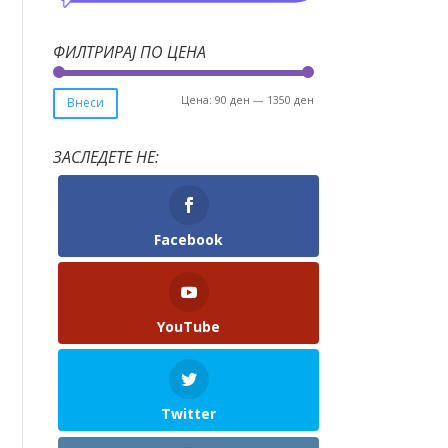
ФИЛТРИРАЈ ПО ЦЕНА
Мин.
Макс.
Цена:
90 ден
—
1350 ден
Внеси
цена
цена
ЗАСЛЕДЕТЕ НЕ:
Facebook
YouTube
Twitter