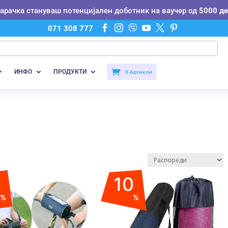
нарачка стануваш потенцијален доботник на ваучер од
5000 де






071 308 777
ИНФО
ПРОДУКТИ
0 Артикли
”
0
10
%
%