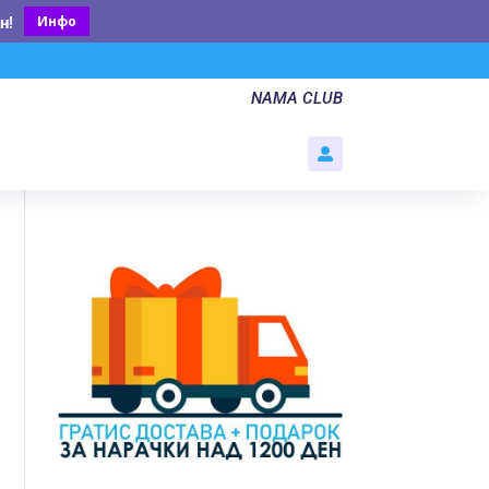
Инфо
н
!
NAMA CLUB
