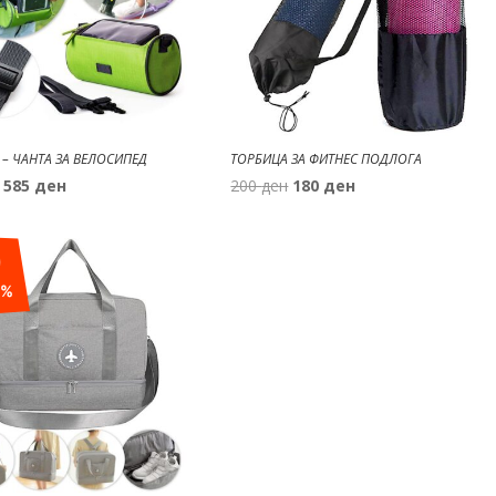
 – ЧАНТА ЗА ВЕЛОСИПЕД
ТОРБИЦА ЗА ФИТНЕС ПОДЛОГА
Original
Current
Original
Current
585
ден
200
ден
180
ден
price
price
price
price
was:
is:
was:
is:
0
650 ден.
585 ден.
200 ден.
180 ден.
%