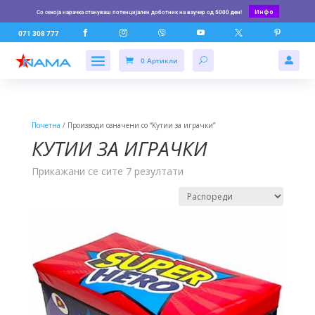
Инфо
Со секоја нарачка стануваш потенцијален доботник на ваучер од
5000 ден
!






071 308 777
0 Артикли

Почетна
/ Производи означени со “Кутии за играчки”
КУТИИ ЗА ИГРАЧКИ
Прикажани се сите 7 резултати