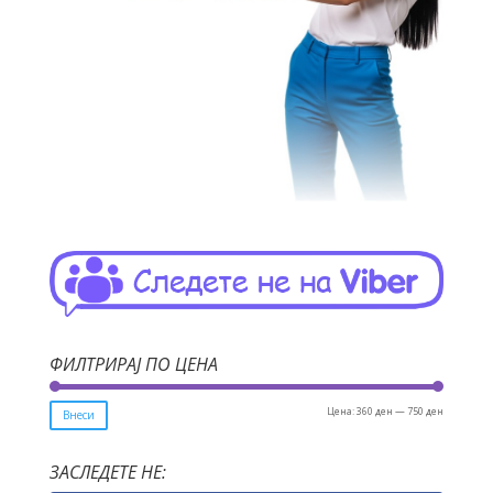
ФИЛТРИРАЈ ПО ЦЕНА
Мин.
Макс.
Цена:
360 ден
—
750 ден
Внеси
цена
цена
ЗАСЛЕДЕТЕ НЕ: