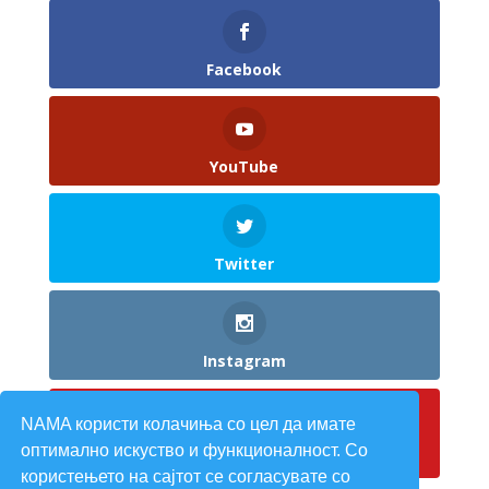
Facebook
YouTube
Twitter
Instagram
NAMA користи колачиња со цел да имате
оптимално искуство и функционалност. Со
Pinterest
користењето на сајтот се согласувате со