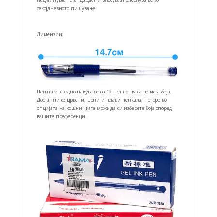
надминуваат стандардот и внесуваат олеснување во
секојдневното пишување.
Димензии:
Цената е за едно пакување со 12 гел пенкала во иста боја.
Достапни се црвени, црни и плави пенкала, погоре во
опцијата на кошничката може да си изберете боја според
вашите преференци.