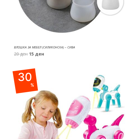
ВЛОШКА ЗА МЕБЕЛ (СИЛИКОНСКА) – СИВА
Original
Current
20
ден
15
ден
price
price
was:
is:
30
20 ден.
15 ден.
%