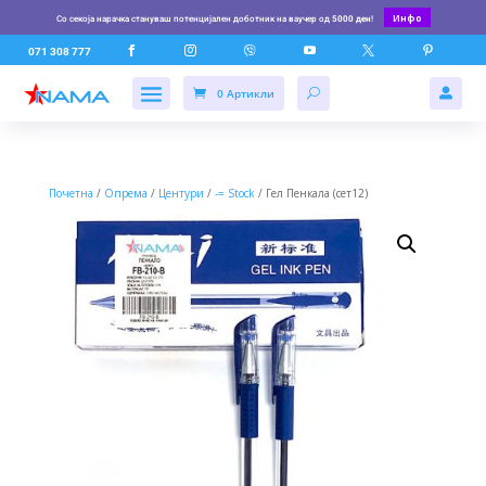
Инфо
Со секоја нарачка стануваш потенцијален доботник на ваучер од
5000 ден
!






071 308 777
0 Артикли

Почетна
/
Опрема
/
Центури
/
-= Stock
/ Гел Пенкала (сет12)