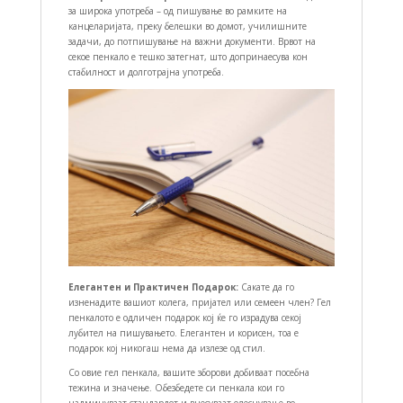
за широка употреба – од пишување во рамките на
канцеларијата, преку белешки во домот, училишните
задачи, до потпишување на важни документи. Врвот на
секое пенкало е тешко затегнат, што допринаесува кон
стабилност и долготрајна употреба.
Елегантен и Практичен Подарок:
Сакате да го
изненадите вашиот колега, пријател или семеен член? Гел
пенкалото е одличен подарок кој ќе го израдува секој
лубител на пишувањето. Елегантен и корисен, тоа е
подарок кој никогаш нема да излезе од стил.
Со овие гел пенкала, вашите зборови добиваат посебна
тежина и значење. Обезбедете си пенкала кои го