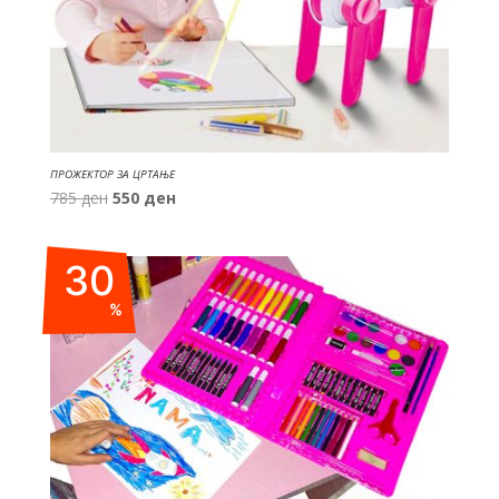
ПРОЖЕКТОР ЗА ЦРТАЊЕ
Original
Current
785
ден
550
ден
price
price
was:
is:
30
785 ден.
550 ден.
%