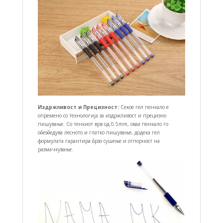
Издржливост и Прецизност:
Секое гел пенкало е
опремено со технологија за издржливост и прецизно
пишување. Со тенкиот врв од 0.5mm, оваа пенкало го
обезбедува лесното и глатко пишување, додека гел
формулата гарантира брзо сушење и отпорност на
размачкување.