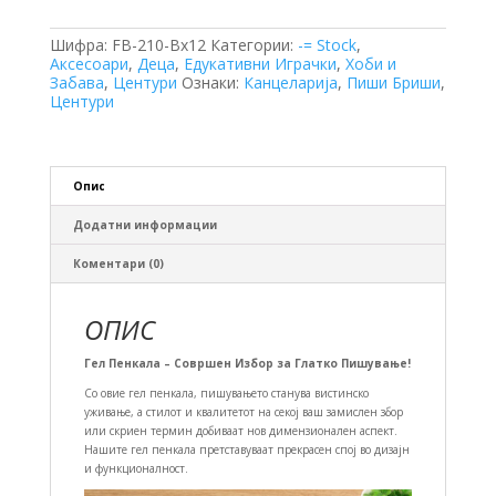
Шифра:
FB-210-Bx12
Категории:
-= Stock
,
Аксесоари
,
Деца
,
Едукативни Играчки
,
Хоби и
Забава
,
Центури
Ознаки:
Канцеларија
,
Пиши Бриши
,
Центури
Опис
Додатни информации
Коментари (0)
ОПИС
Гел Пенкала – Совршен Избор за Глатко Пишување!
Со овие гел пенкала, пишувањето станува вистинско
уживање, а стилот и квалитетот на секој ваш замислен збор
или скриен термин добиваат нов димензионален аспект.
Нашите гел пенкала претставуваат прекрасен спој во дизајн
и функционалност.