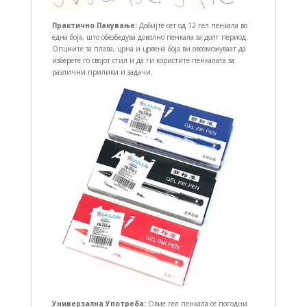
Практично Пакување:
Добијте сет од 12 гел пенкала во
една боја, што обезбедува доволно пенкала за долг период.
Опциите за плава, црна и црвена боја ви овозможуваат да
изберете го својот стил и да ги користите пенкалата за
различни прилики и задачи.
Универзална Употреба:
Овие гел пенкала се погодни