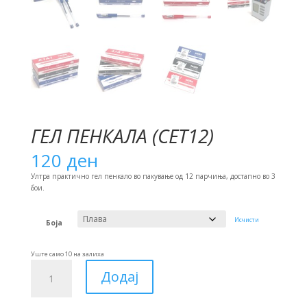
ГЕЛ ПЕНКАЛА (СЕТ12)
120
ден
Ултра практично гел пенкало во пакување од 12 парчиња, достапно во 3
бои.
Исчисти
Боја
Уште само 10 на залиха
Гел
Додај
Пенкала
(сет12)
количина