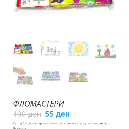
ФЛОМАСТЕРИ
Original
Current
100
ден
55
ден
price
price
was:
is:
Сет од 12 фломастери во разни бои, спакувани во проѕирна чанта.
100 ден.
55 ден.
На залиха