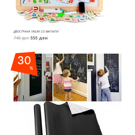
ДВОСТРАНА ТАБЛА СО МАГНЕТИ
Original
Current
740
ден
555
ден
price
price
was:
is:
30
740 ден.
555 ден.
%