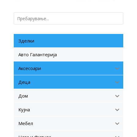
Зделки
Авто Галантерија
Аксесоари
Деца
Дом
Кујна
Мебел
Нега и Фитнес