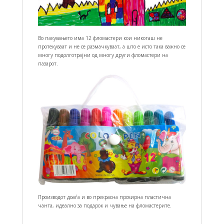
Во пакувањето има 12 фломастери кои никогаш не
протекуваат и не се размачкуваат, а што е исто така важно се
многу подолготрајни од многу други фломастери на
пазарот.
Производот доаѓа и во прекрасна проѕирна пластична
чанта, идеално за подарок и чување на фломастерите.