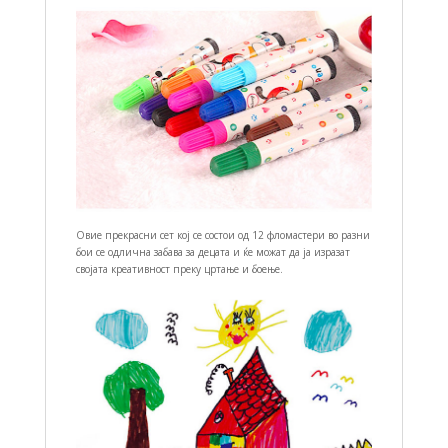
Овие прекрасни сет кој се состои од 12 фломастери во разни
бои се одлична забава за децата и ќе можат да ја изразат
својата креативност преку цртање и боење.