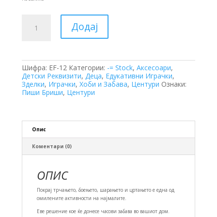
Фломастери
Додај
количина
Шифра:
EF-12
Категории:
-= Stock
,
Аксесоари
,
Детски Реквизити
,
Деца
,
Едукативни Играчки
,
Зделки
,
Играчки
,
Хоби и Забава
,
Центури
Ознаки:
Пиши Бриши
,
Центури
Опис
Коментари (0)
ОПИС
Покрај трчањето, боењето, шарањето и цртањето е една од
омилените активности на најмалите.
Еве решение кое ќе донесе часови забава во вашиот дом.