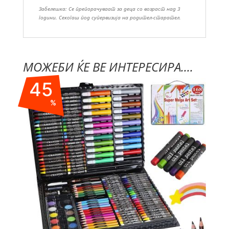
Забелешка: Се препорачуваат за деца со возраст над 3
години. Секогаш под супервизија на родител-старател.
МОЖЕБИ ЌЕ ВЕ ИНТЕРЕСИРА....
45
%