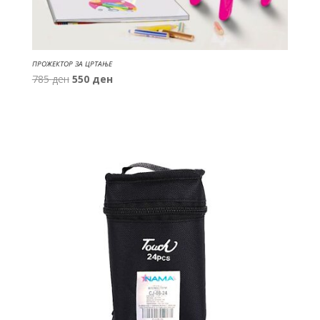
ПРОЖЕКТОР ЗА ЦРТАЊЕ
Original
Current
785
ден
550
ден
price
price
was:
is:
785 ден.
550 ден.