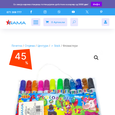
Инфо
Со секоја нарачка стануваш потенцијален доботник на ваучер од
5000 ден
!






071 308 777
0 Артикли

Почетна
/
Опрема
/
Центури
/
-= Stock
/ Фломастери
45
%