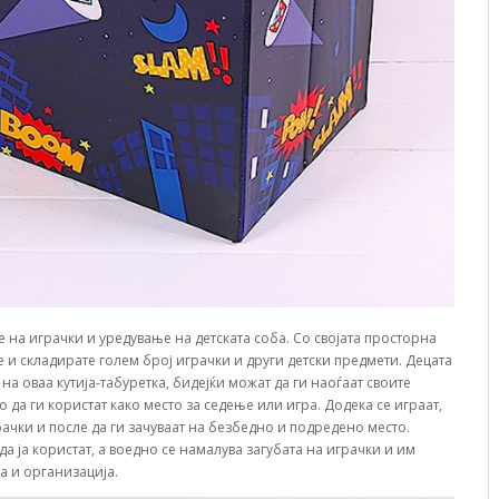
е на играчки и уредување на детската соба. Со својата просторна
 и складирате голем број играчки и други детски предмети. Децата
а оваа кутија-табуретка, бидејќи можат да ги наоѓаат своите
да ги користат како место за седење или игра. Додека се играат,
рачки и после да ги зачуваат на безбедно и подредено место.
а ја користат, а воедно се намалува загубата на играчки и им
та и организација.