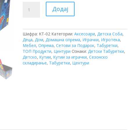
Кутија
Додај
-
Табуретка
(Super
Hero)
количина
Шифра:
KT-02
Категории:
Аксесоари
,
Детска Соба
,
Деца
,
Дом
,
Домашна опрема
,
Играчки
,
Игротека
,
Мебел
,
Опрема
,
Сетови за Подарок
,
Табуретки
,
ТОП Продукти
,
Центури
Ознаки:
Детски Табуретки
,
Детско
,
Кутии
,
Кутии за играчки
,
Сезонско
складирање
,
Табуретки
,
Центури