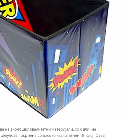
ија на еколошки квалитетни материјали, со одлична
 целулоза покриена со високо квалитетнен ПП слој. Оваа