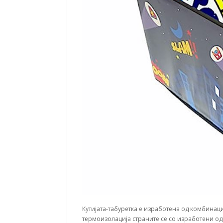
Кутијата-табуретка е изработена од комбинац
термоизолација страните се со изработени од