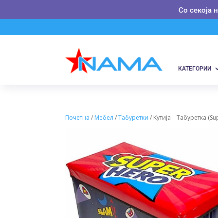
Со секоја 
КАТЕГОРИИ
Почетна
/
Мебел
/
Табуретки
/ Кутија – Табуретка (Su