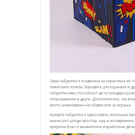
Оваа табуретка е и идеална за користење во с
тематските хотели, баровите, рестораните и др
табуретка има способност да ги складира раз
потрошувачки и други. Дополнително, таа може
место за менување на обувки или за играње.
Кутијата-табуретка е едноставна, еколошки при
значи што штеди простор, туку и истовремено
пријатни бои со внимателно изработени детал