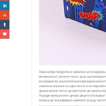
Оваа кутија-табуретка е идеална за складирањ
внатрешност, можете лесно да ја организирате
ќе уживаат во исклучителната функционалност н
омилени играчки на едно место и истовремено 
децата можат лесно да пристапат до своите иг
Поради прекрасниот дизајн децата обожуваат д
помага да ги развиваат навиките за ред, чисто