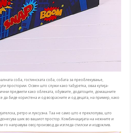
палната соба, гостинската соба, собата за преоблекување,
уги простории. Освен што служи како табуретка, оваа кутија-
лични предмети како облеката, обувките, додатоците, домашните
 да биде користена и од возрасните и од децата, на пример, како
јателска, ретро и луксузна. Таа не само што е преклопува, што
 донесува шик во вашиот простор. Комбинацијата на нежните и
и го направува овој производ да изгледа стилски и издржлив.