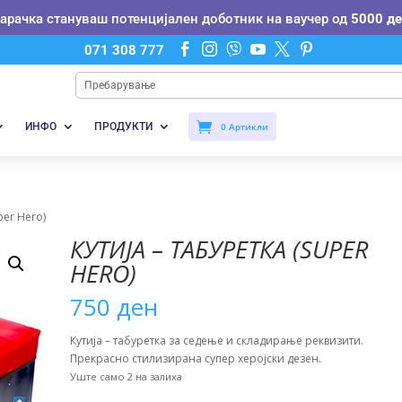
нарачка стануваш потенцијален доботник на ваучер од
5000 де






071 308 777
ИНФО
ПРОДУКТИ
0 Артикли
per Hero)
КУТИЈА – ТАБУРЕТКА (SUPER
HERO)
750
ден
Кутија – табуретка за седење и складирање реквизити.
Прекрасно стилизирана супер херојски дезен.
Уште само 2 на залиха