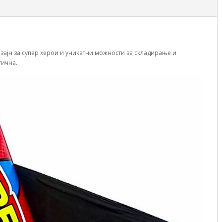
изајн за супер херои и уникатни можности за складирање и
тична.