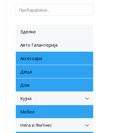
Зделки
Авто Галантерија
Аксесоари
Деца
Дом
Кујна
Мебел
Нега и Фитнес