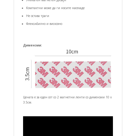
Уникатен магнетен дизајн
Компактни може да ги носите насекаде
Не остава траги
Флексибилно и вискозно
Димензии:
Цената е за еден сет со 2 магнетни ленти со димензии 10 x
3.5см.