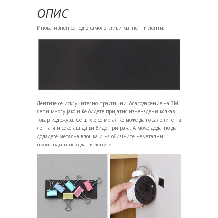
ОПИС
Иновативнен сет од 2 самолепливи магнетни ленти.
Лентите се исклучително практични, благодарение на 3М
лепи многу јако и ќе бидете пријатно изненадени колкав
товар издржува. Се што е со метал ќе може да го залепите на
лентата и секогаш да ви биде при рака. А може додатно да
додадете метална влошка и на обичните неметални
производи и исто да ги лепите.