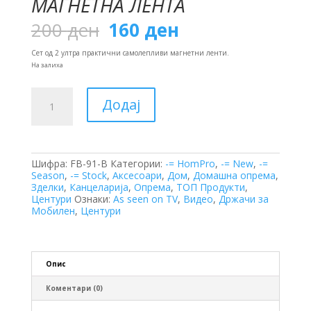
МАГНЕТНА ЛЕНТА
Original
Current
200
ден
160
ден
price
price
was:
is:
Сет од 2 ултра практични самолепливи магнетни ленти.
200 ден.
160 ден.
На залиха
Магнетна
Додај
Лента
количина
Шифра:
FB-91-B
Категории:
-= HomPro
,
-= New
,
-=
Season
,
-= Stock
,
Аксесоари
,
Дом
,
Домашна опрема
,
Зделки
,
Канцеларија
,
Опрема
,
ТОП Продукти
,
Центури
Ознаки:
As seen on TV
,
Видео
,
Држачи за
Мобилен
,
Центури
Опис
Коментари (0)