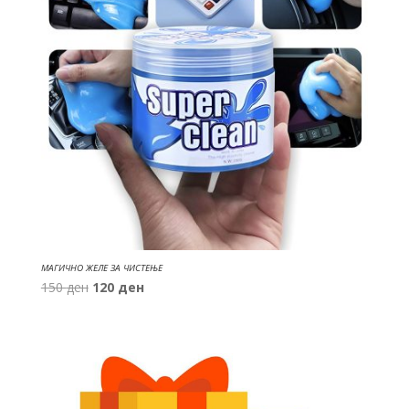
МАГИЧНО ЖЕЛЕ ЗА ЧИСТЕЊЕ
Original
Current
150
ден
120
ден
price
price
was:
is:
150 ден.
120 ден.