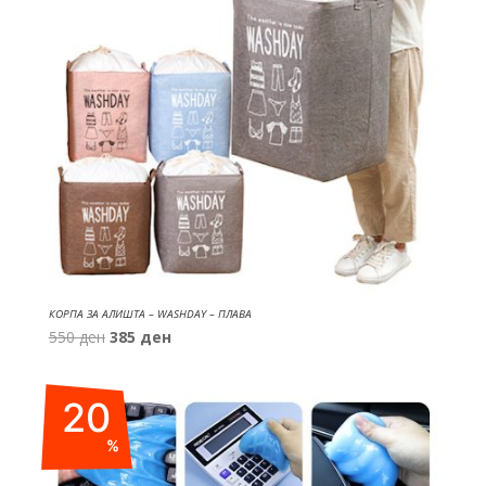
КОРПА ЗА АЛИШТА – WASHDAY – ПЛАВА
Original
Current
550
ден
385
ден
price
price
was:
is:
20
550 ден.
385 ден.
%