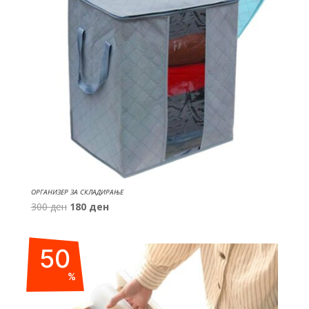
ОРГАНИЗЕР ЗА СКЛАДИРАЊЕ
Original
Current
300
ден
180
ден
price
price
was:
is:
50
300 ден.
180 ден.
%