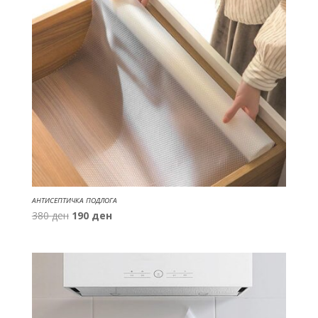
АНТИСЕПТИЧКА ПОДЛОГА
Original
Current
380
ден
190
ден
price
price
was:
is:
380 ден.
190 ден.