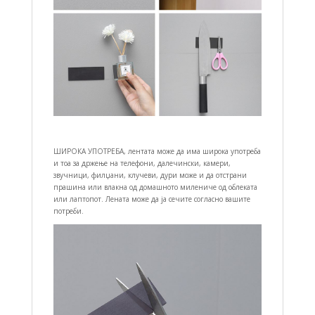
ШИРОКА УПОТРЕБА, лентата може да има широка употреба
и тоа за држење на телефони, далечински, камери,
звучници, филџани, клучеви, дури може и да отстрани
прашина или влакна од домашното милениче од облеката
или лаптопот. Лената може да ја сечите согласно вашите
потреби.