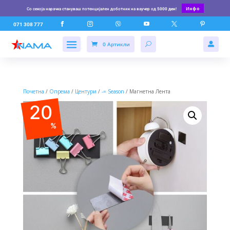
Инфо
Со секоја нарачка стануваш потенцијален доботник на ваучер од
5000 ден
!






071 308 777
0 Артикли

Почетна
/
Опрема
/
Центури
/
-= Season
/ Магнетна Лента
20
%