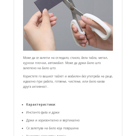
Може да се залепи на огледало, стакло, бела табла, метал,
кујнски плочки, автомобил. Може да држи било што
залепено на било што.
Користете го вашиот таблет и мобилен без употреба на раце,
идеално при работа, готвење, чистење, или било каква
друга активност..
Карактеристики
:
Инстанто фаќа и држи
Држи и хоризонтално и вертикално
Се залепува на било која површина