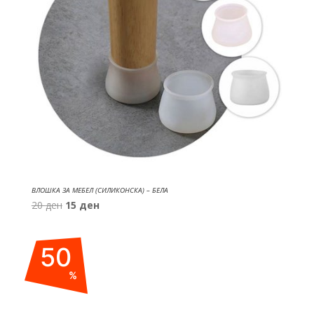
ВЛОШКА ЗА МЕБЕЛ (СИЛИКОНСКА) – БЕЛА
Original
Current
20
ден
15
ден
price
price
was:
is:
50
20 ден.
15 ден.
%