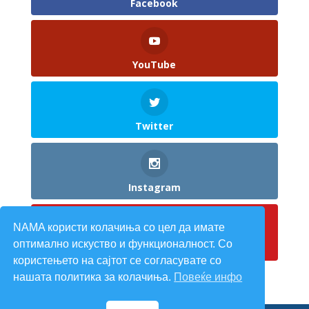
Facebook
YouTube
Twitter
Instagram
NAMA користи колачиња со цел да имате
оптимално искуство и функционалност. Со
Pinterest
користењето на сајтот се согласувате со
нашата политика за колачиња.
Повеќе инфо