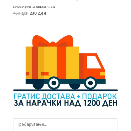
ОРГАНИЗЕРИ ЗА ФИОКИ (СЕТ3)
Original
Current
460
ден
230
ден
price
price
was:
is:
460 ден.
230 ден.