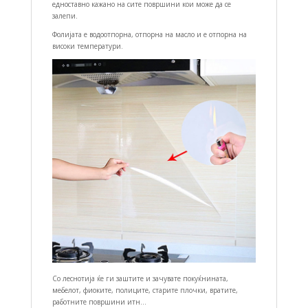
едноставно кажано на сите површини кои може да се
залепи.
Фолијата е водоотпорна, отпорна на масло и е отпорна на
високи температури.
Со леснотија ќе ги заштите и зачувате покуќнината,
мебелот, фиоките, полиците, старите плочки, вратите,
работните површини итн…