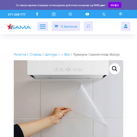
Инфо
Со секоја нарачка стануваш потенцијален доботник на ваучер од
5000 ден
!






071 308 777
0 Артикли

Почетна
/
Опрема
/
Центури
/
-= Best
/ Проѕирна Самолеплива Фолија