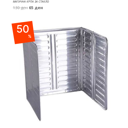
МАГИЧНА КРПА ЗА СТАКЛО
Original
Current
130
ден
65
ден
price
price
was:
is:
50
130 ден.
65 ден.
%