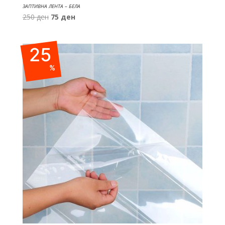
ЗАПТИВНА ЛЕНТА – БЕЛА
Original
Current
250
ден
75
ден
price
price
was:
is:
25
250 ден.
75 ден.
%