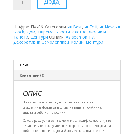
Додај
Самолеплива
Фолија
количина
Шифра:
TM-06
Категории:
-= Best
,
-= Folii
,
-= New
,
-=
Stock
,
Дом
,
Опрема
,
Угостителство
,
Фолии и
Тапети
,
Центури
Ознаки:
As seen on TV
,
Декоративни Самолепливи Фолии
,
Центури
Опис
Коментари (0)
ОПИС
Проѕирна, заштитна, водоотпорна, огноотпорна
самолеплива фолија за заштита на вашата покуќнина,
ѕидови и работни површини.
Со оваа револуционерна самолеплива фолија со леснотија ќе
ги заштитите, и зачувате сите површини во вашиот дом, од
работните површини, до мебелот, кујната, вратите или