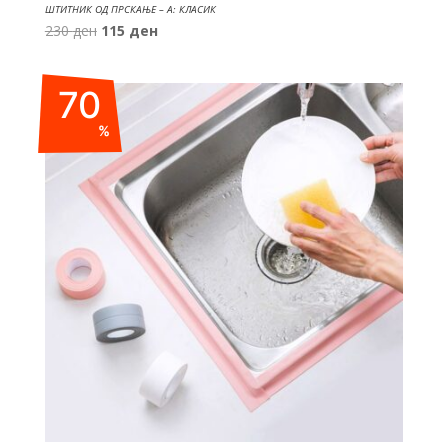
ШТИТНИК ОД ПРСКАЊЕ – A: КЛАСИК
Original
Current
230
ден
115
ден
price
price
was:
is:
70
230 ден.
115 ден.
%