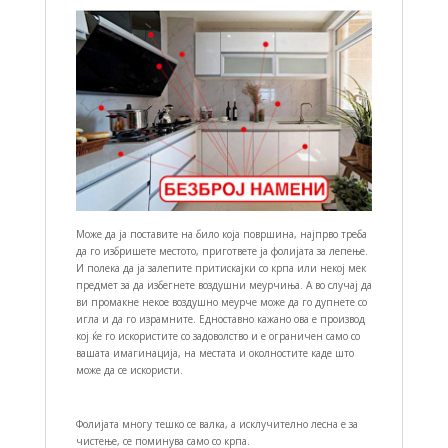
Може да ја поставите на било која површина, најпрво треба
да го избришете местото, пригответе ја фолијата за лепење.
И полека да ја залепите притискајки со крпа или некој мек
предмет за да избегнете воздушни меурчиња. А во случај да
ви промакне некое воздушно меурче може да го дупнете со
игла и да го израмните. Едноставно кажано ова е производ
кој ќе го искористите со задоволство и е ограничен само со
вашата имагинација, на местата и околностите каде што
може да се искористи.
Фолијата многу тешко се валка, а исклучително лесна е за
чистење, се поминува само со крпа.