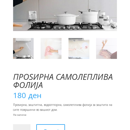
ПРОЅИРНА САМОЛЕПЛИВА
ФОЛИЈА
180
ден
Проѕирна, заштитна, водоотпорна, самолеплива фолија за заштита на
сите површини во вашиот дом.
На залиха
Проѕирна