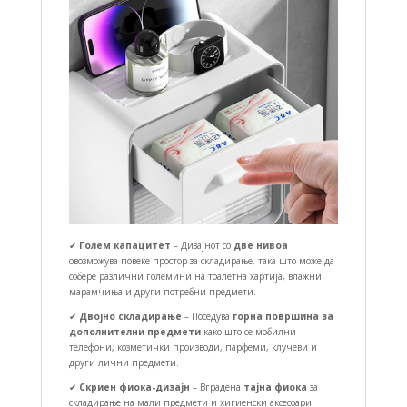
✔
Голем капацитет
– Дизајнот со
две нивоа
овозможува повеќе простор за складирање, така што може да
собере различни големини на тоалетна хартија, влажни
марамчиња и други потребни предмети.
✔
Двојно складирање
– Поседува
горна површина за
дополнителни предмети
како што се мобилни
телефони, козметички производи, парфеми, клучеви и
други лични предмети.
✔
Скриен фиока-дизајн
– Вградена
тајна фиока
за
складирање на мали предмети и хигиенски аксесоари.