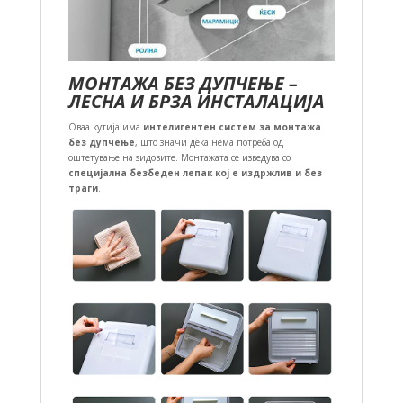
МОНТАЖА БЕЗ ДУПЧЕЊЕ –
ЛЕСНА И БРЗА ИНСТАЛАЦИЈА
Оваа кутија има
интелигентен систем за монтажа
без дупчење
, што значи дека нема потреба од
оштетување на ѕидовите. Монтажата се изведува со
специјална безбеден лепак кој е издржлив и без
траги
.