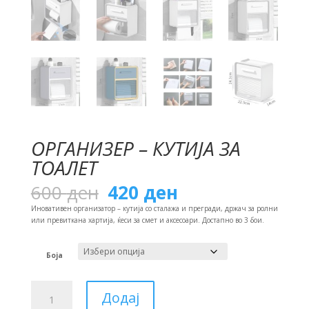
ОРГАНИЗЕР – КУТИЈА ЗА
ТОАЛЕТ
Original
Current
600
ден
420
ден
price
price
was:
is:
Иновативен организатор – кутија со сталажа и прегради, држач за ролни
600 ден.
420 ден.
или превиткана хартија, ќеси за смет и аксесоари. Достапно во 3 бои.
Боја
Организер
Додај
-