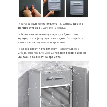
🔹
Јака самолеплива подлога
– Гарантира
цврсто
прицврстување
и долг век на траење.
🔹
Монтажа за неколку секунди
–
Едноставно
прицврстете ја кутијата на ѕидот
, без потреба од
алатки или оштетување на површините.
🔹
Безбедност и стабилност
– Конструкцијата е
дизајнирана така што може да
издржи тежина и нема
да падне со текот на времето
.