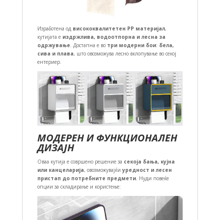
Изработена од
висококвалитетен PP материјал
,
кутијата е
издржлива, водоотпорна и лесна за
одржување
. Достапна е во
три модерни бои
:
бела,
сива и плава
, што овозможува лесно вклопување во секој
ентериер.
МОДЕРЕН И ФУНКЦИОНАЛЕН
ДИЗАЈН
Оваа кутија е совршено решение за
секоја бања, кујна
или канцеларија
, овозможувајќи
уредност и лесен
пристап до потребните предмети
. Нуди повеќе
опции за складирање и користење: