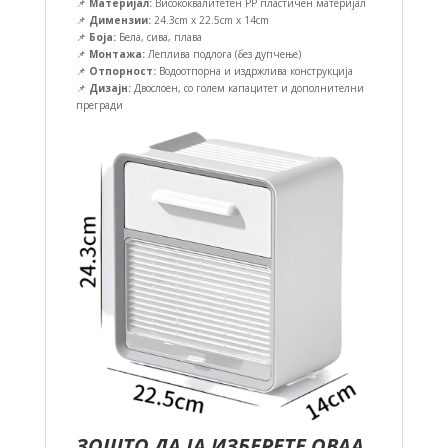
📌
Материјал:
Висококвалитетен PP пластичен материјал
📌
Димензии:
24.3cm x 22.5cm x 14cm
📌
Боја:
Бела, сива, плава
📌
Монтажа:
Леплива подлога (без дупчење)
📌
Отпорност:
Водоотпорна и издржлива конструкција
📌
Дизајн:
Двослоен, со голем капацитет и дополнителни
прегради
ЗОШТО ДА ЈА ИЗБЕРЕТЕ ОВАА