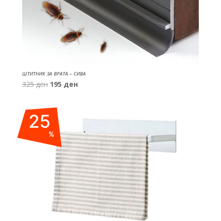
ШТИТНИК ЗА ВРАТА – СИВА
Original
Current
325
ден
195
ден
price
price
was:
is:
25
325 ден.
195 ден.
%