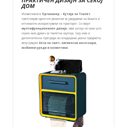
ПРАКТИЧЕН ДИЗАЈН ЗА СЕКОЈ
ДОМ
Иновативната
Организер – Кутија за Тоалет
претставува одлично решение за уредување на бањата и
оптимално искористување на просторот. Со својот
мултифункционален дизајн
, оваа кутија не само што
служи како држач за тоалетна хартија, туку има и
дополнителни прегради за складирање разни предмети,
вклучувајќи
ќеси за смет, хигиенски аксесоари,
мобилни уреди и козметика
.