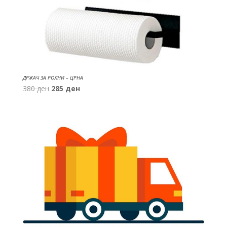
ДРЖАЧ ЗА РОЛНИ – ЦРНА
Original
Current
380
ден
285
ден
price
price
was:
is:
380 ден.
285 ден.