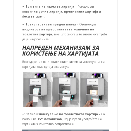
✔
Три типа на излез за хартија
– Погодно
за
класична ролна хартија, превиткана хартија и
ќеси за смет
.
✔
Транспарентен преден панел
– Овозможува
видливост на преостанатата количина на
тоалетна хартија
, така што секогаш ќе знаете кога треба
да ја надополните.
НАПРЕДЕН МЕХАНИЗАМ ЗА
КОРИСТЕЊЕ НА ХАРТИЈАТА
Благодарение на иновативниот систем за извлекување на
хартијата, оваа кутија овозможува:
✅
Лесно извлекување на тоалетната хартија
– Со
помош на
45° механизам
, кој ја прави употребата на
хартијата значително попрактична.