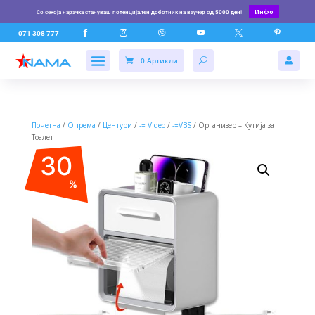
Инфо
Со секоја нарачка стануваш потенцијален доботник на ваучер од
5000 ден
!






071 308 777
0 Артикли

Почетна
/
Опрема
/
Центури
/
-= Video
/
-=VBS
/ Организер – Кутија за
Тоалет
30
%