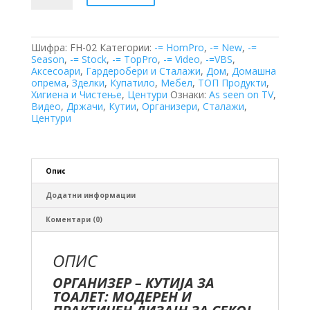
Кутија
за
Тоалет
количина
Шифра:
FH-02
Категории:
-= HomPro
,
-= New
,
-=
Season
,
-= Stock
,
-= TopPro
,
-= Video
,
-=VBS
,
Аксесоари
,
Гардеробери и Сталажи
,
Дом
,
Домашна
опрема
,
Зделки
,
Купатило
,
Мебел
,
ТОП Продукти
,
Хигиена и Чистење
,
Центури
Ознаки:
As seen on TV
,
Видео
,
Држачи
,
Кутии
,
Организери
,
Сталажи
,
Центури
Опис
Додатни информации
Коментари (0)
ОПИС
ОРГАНИЗЕР – КУТИЈА ЗА
ТОАЛЕТ: МОДЕРЕН И