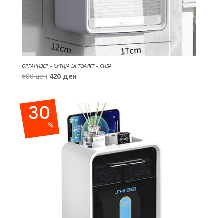
ОРГАНИЗЕР – КУТИЈА ЗА ТОАЛЕТ – СИВА
Original
Current
600
ден
420
ден
price
price
was:
is:
30
600 ден.
420 ден.
%