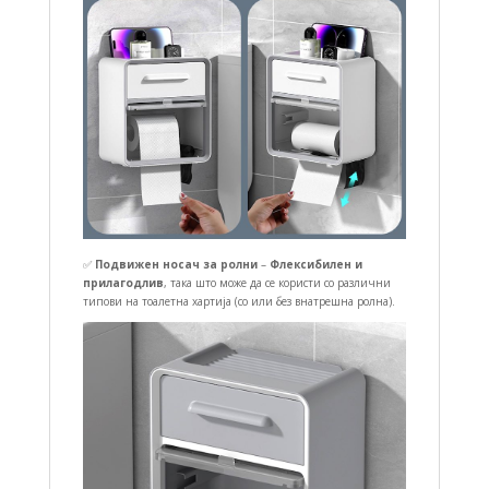
✅
Подвижен носач за ролни
–
Флексибилен и
прилагодлив
, така што може да се користи со различни
типови на тоалетна хартија (со или без внатрешна ролна).