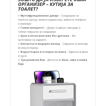
ОРГАНИЗЕР – КУТИЈА ЗА
ТОАЛЕТ?
✔
Мултифункционален дизајн
– Складирање на
тоалетна хартија, влажни марамчиња, мобилни телефони
и аксесоари.
✔
Голем капацитет
– Дизајн со двојни прегради и
голема површина за складирање.
✔
Брза и лесна монтажа без дупчење
– Без
оштетување на ѕидовите.
✔
Елегантен и модерен изглед
– Совршено се вклопува
во секој ентериер.
✔
Водоотпорна и отпорна на влага
– Идеална за бањи
и кујни.
✔
Три различни бои
– Достапна во
бела, сива и плава
боја
.