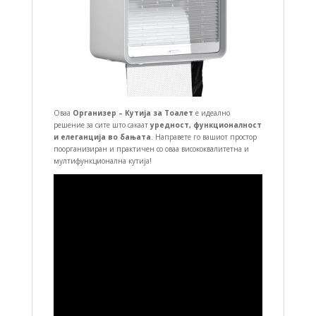
Оваа
Организер – Кутија за Тоалет
е идеално
решение за сите што сакаат
уредност, функционалност
и елеганција во бањата
. Направете го вашиот простор
поорганизиран и практичен со оваа висококвалитетна и
мултифункционална кутија!