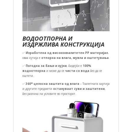
ВОДООТПОРНА И
ИЗДРЖЛИВА КОНСТРУКЦИЈА
✅
Изработена од висококвалитетен PP материјал
,
оваа кутија е
отпорна на влага, мувла и оштетувања
.
✅
Погодна за бањи и кујни
, бидејќи е
100%
водоотпорна
и може да се
чисти со вода
без да се
оштети.
✅
360° целосна заштита од влага
– Тоалетната хартија
и другите предмети
остануваат суви и заштитени
,
без разлика на условите во просторот.