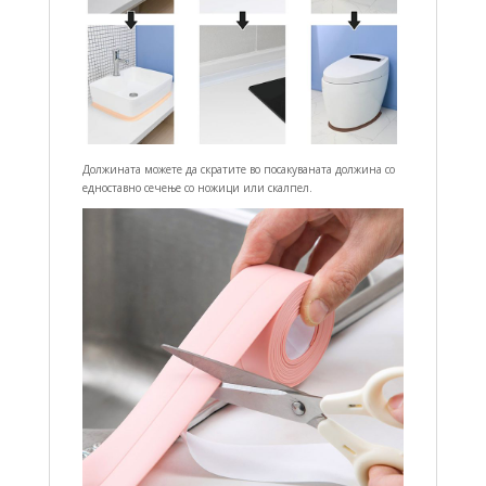
Должината можете да скратите во посакуваната должина со
едноставно сечење со ножици или скалпел.