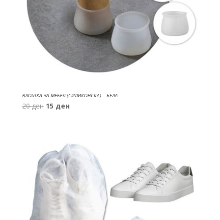
ВЛОШКА ЗА МЕБЕЛ (СИЛИКОНСКА) – БЕЛА
Original
Current
20
ден
15
ден
price
price
was:
is:
20 ден.
15 ден.