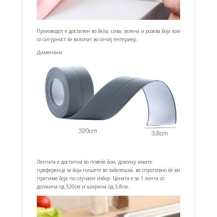
Производот е достапен во бела, сива, зелена и розева боја кои
со сигурност ќе вклопат во сечиј ентериер.
Димензии:
Лентата е достапна во повеќе бои, доколку имате
преференца за боја пишете во забелешка, во спротивно ќе ви
пратиме боја по случаен избор. Цената е за 1 лента со
должина од 320см и ширина од 3,8см.