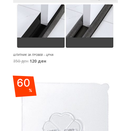
ШТИТНИК ЗА ПРОВЕВ – ЦРНА
Original
Current
350
ден
120
ден
price
price
was:
is:
60
350 ден.
120 ден.
%