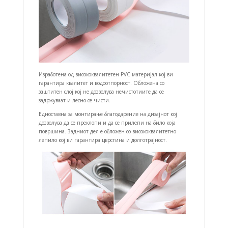
Изработена од висококвалитетен PVC материјал кој ви
гарантира квалитет и водоотпорност. Обложена со
заштитен слој кој не дозволува нечистотиите да се
задржуваат и лесно се чисти.
Едноставна за монтирање благодарение на дизајнот кој
дозволува да се преклопи и да се прилепи на било која
површина. Задниот дел е обложен со висококвалитетно
лепило кој ви гарантира цврстина и долготрајност.