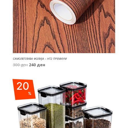
САМОЛЕПЛИВА ФОЛИЈА – HT2 ПРЕМИУМ
Original
Current
300
ден
240
ден
price
price
was:
is:
20
300 ден.
240 ден.
%