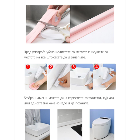
Пред употреба убаво исчистете го местото и исушете го
местото на кое што сакате да ја залепите.
Безброј намени можете да ја користите во тоалетот, кујната
или едноставно кажано каде и да посакате.