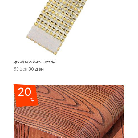
ДРЖАЧ ЗА САЛФЕТА – ЗЛАТНА
Original
Current
50
ден
30
ден
price
price
was:
is:
20
50 ден.
30 ден.
%