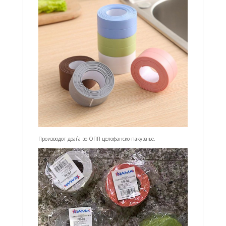
Производот доаѓа во ОПП целофанско пакување.