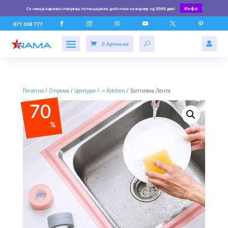
Инфо
Со секоја нарачка стануваш потенцијален доботник на ваучер од
5000 ден
!






071 308 777
0 Артикли

Почетна
/
Опрема
/
Центури
/
-= Kitchen
/ Заптивна Лента
70
%