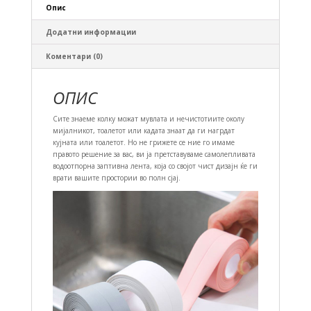
Опис
Додатни информации
Коментари (0)
ОПИС
Сите знаеме колку можат мувлата и нечистотиите околу
мијалникот, тоалетот или кадата знаат да ги нагрдат
кујната или тоалетот. Но не грижете се ние го имаме
правото решение за вас, ви ја претставуваме самолепливата
водоотпорна заптивна лента, која со својот чист дизајн ќе ги
врати вашите простории во полн сјај.