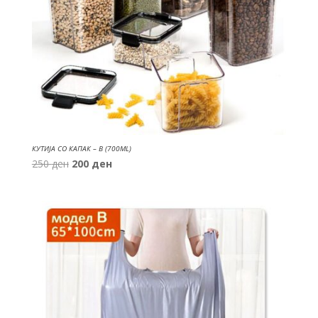
КУТИЈА СО КАПАК – B (700ML)
Original
Current
250
ден
200
ден
price
price
was:
is:
250 ден.
200 ден.