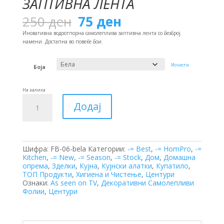
ЗАПТИВНА ЛЕНТА
Original
Current
250
ден
75
ден
price
price
was:
is:
Иновативна водоотпорна самолеплива заптивна лента со безброј
250 ден.
75 ден.
намени. Достапна во повеќе бои.
Исчисти
Боја
На залиха
Заптивна
Додај
Лента
количина
Шифра:
FB-06-bela
Категории:
-= Best
,
-= HomPro
,
-=
Kitchen
,
-= New
,
-= Season
,
-= Stock
,
Дом
,
Домашна
опрема
,
Зделки
,
Кујна
,
Кујнски алатки
,
Купатило
,
ТОП Продукти
,
Хигиена и Чистење
,
Центури
Ознаки:
As seen on TV
,
Декоративни Самолепливи
Фолии
,
Центури