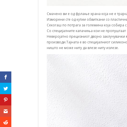
Смачено ви е од фрлање храна која не е трајн
Изморени сте од кутии обвиткани со пластичн
Секогаш по потрага за големина која собира с
Со специјалните капачиња кои не пропуштаат в
Неверојатно прецизниот двојно заклучувачки 
производи.Тајната е во специјалниот силиконск
ништо не може ниту да влезе ниту излезе.