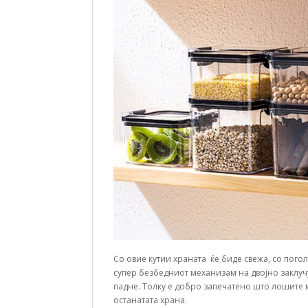
Со овие кутии храната ќе биде свежа, со погол
супер безбедниот механизам на двојно заклучув
падне. Толку е добро запечатено што лошите 
останатата храна.