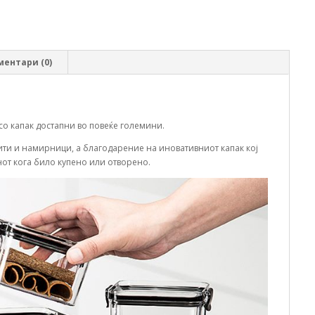
ментари (0)
о капак достапни во повеќе големини.
ити и намирници, а благодарение на иновативниот капак кој
енот кога било купено или отворено.