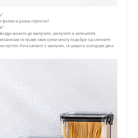
а?
и фолии и разни глупости?
е?
оздух можете да заклучите, заклучите и запечатите.
механизам ги прави овие кутии многу подобри од сличните
и прстен. Кога капакот е заклучен, се шири и осигурува дека