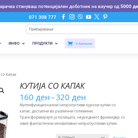
нарачка стануваш потенцијален доботник на ваучер од
5000 де






071 308 777
ИНФО
ПРОДУКТИ
0 Артикли
а со Капак
КУТИЈА СО КАПАК
Price
160
ден
–
320
ден
range:
Мултифункционални непропустиви кујнски кутии со
160 ден
капак, достапни во различни големини.
through
Трансформирајте ја полицата, неуредниот фрижидер со
320 ден
овие фантастични иновативни непропустливи кутии.