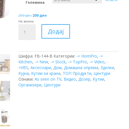
Исчисти
Големина
Original
Current
250
ден
200
ден
price
price
На залиха
Кутија
was:
is:
Додај
со
250 ден.
200 ден.
Капак
количина
Шифра:
FB-144-B
Категории:
-= HomPro
,
-=
Kitchen
,
-= New
,
-= Stock
,
-= TopPro
,
-= Video
,
-
=VBS
,
Аксесоари
,
Дом
,
Домашна опрема
,
Зделки
,
Кујна
,
Кутии за храна
,
ТОП Продукти
,
Центури
Ознаки:
As seen on TV
,
Видео
,
Дозер
,
Кутии
,
Организери
,
Центури