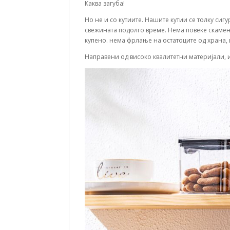
Каква загуба!
Но не и со кутиите. Нашите кутии се толку сиг
свежината подолго време. Нема повеке скамене
купено. нема фрлање на остатоците од храна, в
Направени од високо квалитетни материјали, 