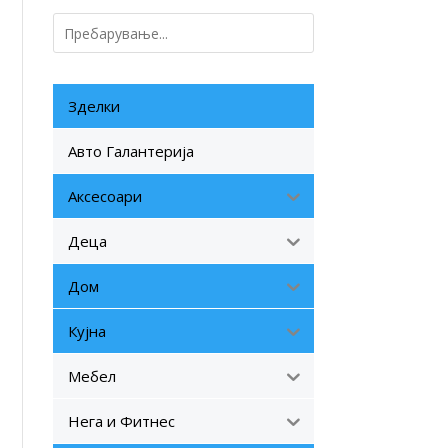
Зделки
Авто Галантерија
Аксесоари
Деца
Дом
Кујна
Мебел
Нега и Фитнес