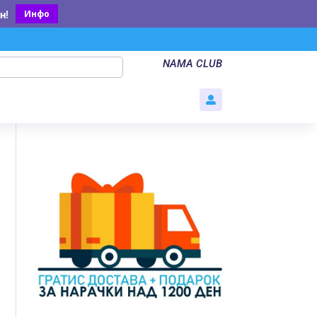
Инфо
н
!
NAMA CLUB
