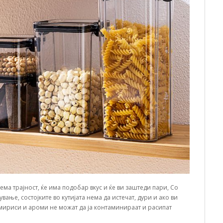
ема трајност, ќе има подобар вкус и ќе ви заштеди пари, Со
ање, состојките во кутијата нема да истечат, дури и ако ви
мириси и ароми не можат да ја контаминираат и расипат