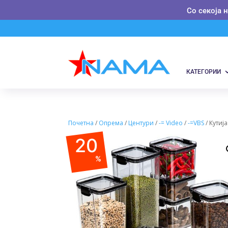
Со секоја 
КАТЕГОРИИ
Почетна
/
Опрема
/
Центури
/
-= Video
/
-=VBS
/ Кутиј
20
%