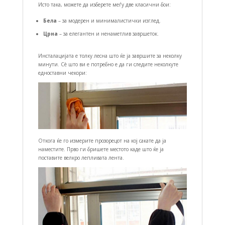
Исто така, можете да изберете меѓу две класични бои:
Бела
– за модерен и минималистички изглед.
Црна
– за елегантен и ненаметлив завршеток.
Инсталацијата е толку лесна што ќе ја завршите за неколку
минути. Сè што ви е потребно е да ги следите неколкуте
едноставни чекори:
Откога ќе го измерите прозорецот на кој сакате да ја
наместите. Прво ги бришете местото каде што ќе ја
поставите велкро лепливата лента.