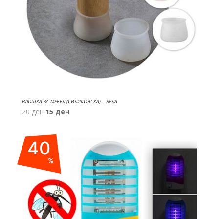
ВЛОШКА ЗА МЕБЕЛ (СИЛИКОНСКА) – БЕЛА
Original
Current
20
ден
15
ден
price
price
was:
is:
40
20 ден.
15 ден.
%