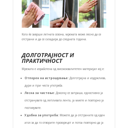
Кога ќе заврши летната сезона, мрежата може лесно да се
отстрани и да се складира до следната година.
ДОЛГОТРАЈНОСТ И
ПРАКТИЧНОСТ
Мрежата е изработена од висококвалитетен материјал кој е:
Отпорен на истрошување:
Долготрајна и издржлива,
дури и при честа употреба.
Лесна за чистење:
Доколку се запраша, едноставно ја
отстранувате од лепливата лента, ја миете и повторно ја
поставувате.
Удобна за употреба:
Можете да ја отстраните од еден
агол за да го отворите прозорецот и потоа повторно да ја