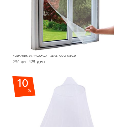
КОМАРНИК ЗА ПРОЗОРЦИ – БЕЛА, 130 X 150CM
Original
Current
250
ден
125
ден
price
price
was:
is:
10
250 ден.
125 ден.
%