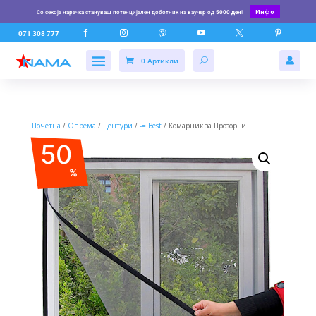
Инфо
Со секоја нарачка стануваш потенцијален доботник на ваучер од
5000 ден
!






071 308 777
0 Артикли

Почетна
/
Опрема
/
Центури
/
-= Best
/ Комарник за Прозорци
50
%