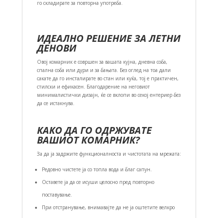
го складирате за повторна употреба.
ИДЕАЛНО РЕШЕНИЕ ЗА ЛЕТНИ
ДЕНОВИ
Овој комарник е совршен за вашата кујна, дневна соба,
спална соба или дури и за бањата. Без оглед на тоа дали
сакате да го инсталирате во стан или куќа, тој е практичен,
стилски и ефикасен. Благодарение на неговиот
минималистички дизајн, ќе се вклопи во секој ентериер без
да се истакнува.
КАКО ДА ГО ОДРЖУВАТЕ
ВАШИОТ КОМАРНИК?
За да ја задржите функционалноста и чистотата на мрежата:
Редовно чистете ја со топла вода и благ сапун.
Оставете ја да се исуши целосно пред повторно
поставување.
При отстранување, внимавајте да не ја оштетите велкро