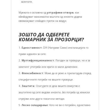
залепите.
Мрежата е составена од
ултрафини отвори
, кои
обезбедуваат максимална заштита од инсекти додека
овозможуваат слободен проток на воздух.
ЗОШТО ДА ОДБЕРЕТЕ
КОМАРНИК ЗА ПРОЗОРЦИ?
Едноставност:
DIY (Направи Сами) инсталацијата го
прави идеален за сите.
Мултифункционалност:
Погоден за прозорци, но и за
кампинг употреба или врати со мали димензии.
Флексибилност:
Може да се реже и прилагодува според
специфичните потреби на вашите прозорци.
Заштита:
Осигурете се дека вашето семејство е
заштитено од сите видови инсекти, без потреба од хемиски
спрејови или други токсични методи.
Лесно складирање:
Кога не ви е потребен, едноставно