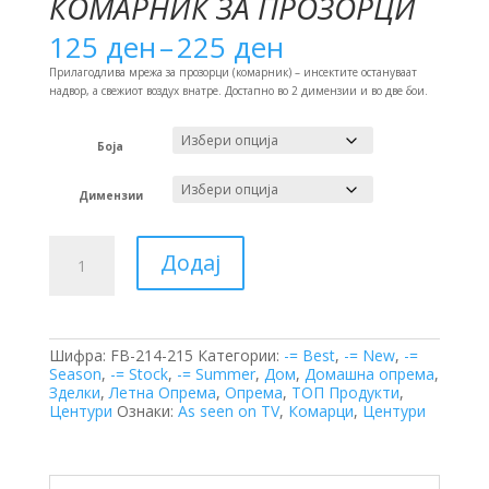
КОМАРНИК ЗА ПРОЗОРЦИ
Price
125
ден
–
225
ден
range:
125 ден
Прилагодлива мрежа за прозорци (комарник) – инсектите остануваат
through
надвор, а свежиот воздух внатре. Достапно во 2 димензии и во две бои.
225 ден
Боја
Димензии
Комарник
Додај
за
Прозорци
количина
Шифра:
FB-214-215
Категории:
-= Best
,
-= New
,
-=
Season
,
-= Stock
,
-= Summer
,
Дом
,
Домашна опрема
,
Зделки
,
Летна Опрема
,
Опрема
,
ТОП Продукти
,
Центури
Ознаки:
As seen on TV
,
Комарци
,
Центури