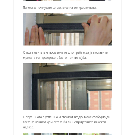
Полека започнувате со местење на велкро лентата.
Откога лентата е поставена се што треба е да ја поставите
мрежата на прозорецот, благо притискајќи.
Операцијата е успешна и свежиот воздух може слободно да
влезе во вашиот дом оставајќи ги непријатните инсекти
надвор.