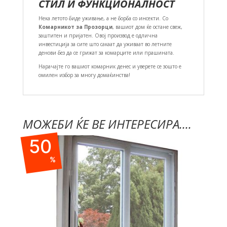
СТИЛ И ФУНКЦИОНАЛНОСТ
Нека летото биде уживање, а не борба со инсекти. Со
Комарникот за Прозорци
, вашиот дом ќе остане свеж,
заштитен и пријатен. Овој производ е одлична
инвестиција за сите што сакаат да уживаат во летните
денови без да се грижат за комарците или прашината.
Нарачајте го вашиот комарник денес и уверете се зошто е
омилен избор за многу домаќинства!
МОЖЕБИ ЌЕ ВЕ ИНТЕРЕСИРА....
50
%