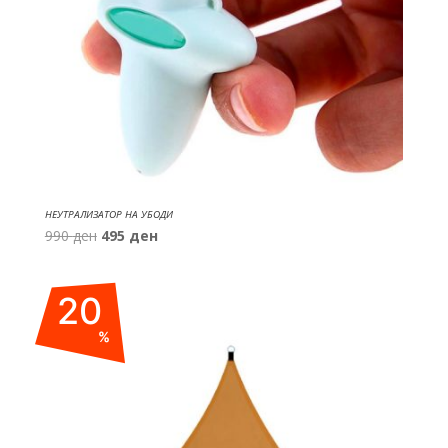
НЕУТРАЛИЗАТОР НА УБОДИ
Original
Current
990
ден
495
ден
price
price
was:
is:
20
990 ден.
495 ден.
%