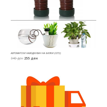
АВТОМАТСКИ НАВОДНУВАЧ НА БИЛКИ (СЕТ2)
Original
Current
340
ден
255
ден
price
price
was:
is:
340 ден.
255 ден.