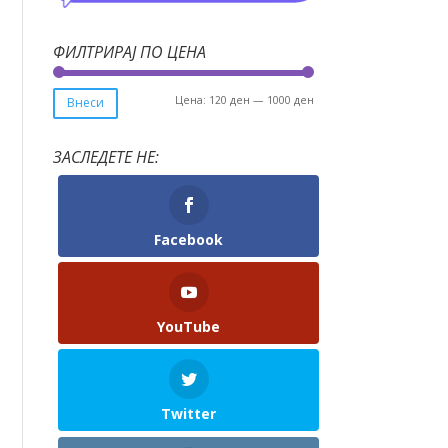
ФИЛТРИРАЈ ПО ЦЕНА
Мин.
Макс.
Цена:
120 ден
—
1000 ден
Внеси
цена
цена
ЗАСЛЕДЕТЕ НЕ:
Facebook
YouTube
Twitter