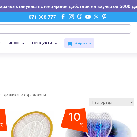
нарачка стануваш потенцијален доботник на ваучер од
5000 де






071 308 777
ИНФО
ПРОДУКТИ
0 Артикли
редизвикани од комарци.
0
10
%
%