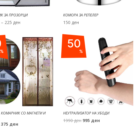
К ЗА ПРОЗОРЦИ
КОМОРА ЗА РЕПЕЛЕР
Price
–
225
ден
150
ден
range:
125 ден
0
50
through
225 ден
%
%
 КОМАРНИК СО МАГНЕТИ И
НЕУТРАЛИЗАТОР НА УБОДИ
Original
Current
1990
ден
995
ден
Original
Current
375
ден
price
price
price
price
was:
is: