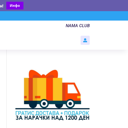
Инфо
н
!
NAMA CLUB
