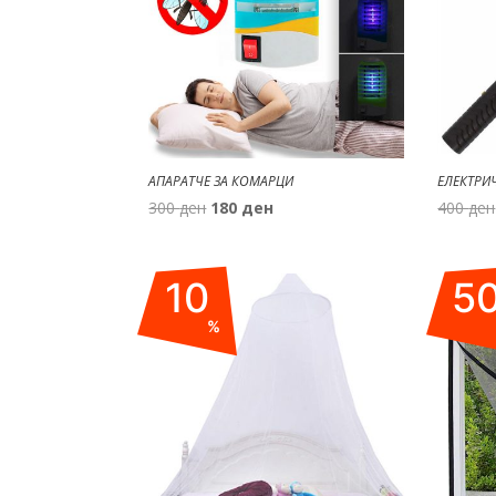
АПАРАТЧЕ ЗА КОМАРЦИ
ЕЛЕКТРИ
Original
Current
300
ден
180
ден
400
ден
price
price
was:
is:
300 ден.
180 ден.
10
5
%