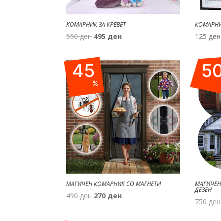
КОМАРНИК ЗА КРЕВЕТ
КОМАРНИ
Original
Current
550
ден
495
ден
125
ден
price
price
was:
is:
45
5
550 ден.
495 ден.
%
МАГИЧЕН КОМАРНИК СО МАГНЕТИ
МАГИЧЕН
ДЕЗЕН
Original
Current
490
ден
270
ден
750
ден
price
price
was:
is: