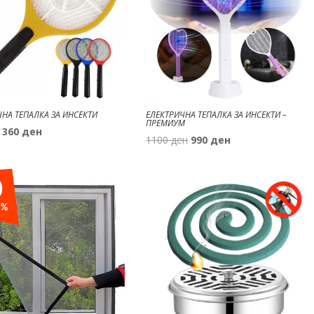
ЧНА ТЕПАЛКА ЗА ИНСЕКТИ
ЕЛЕКТРИЧНА ТЕПАЛКА ЗА ИНСЕКТИ –
ПРЕМИУМ
Original
Current
360
ден
Original
Current
1100
ден
990
ден
price
price
price
price
was:
is:
was:
is:
400 ден.
360 ден.
0
1100 ден.
990 ден.
%