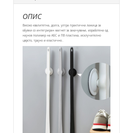
ОПИС
Високо квалитетна, долга, ултра практична лажица за
обувки со интегриран магнет за закачување, изработена од
најнов полимер на АБС и ПВ пластика, исклучително
цврсто, трајно и еластично..