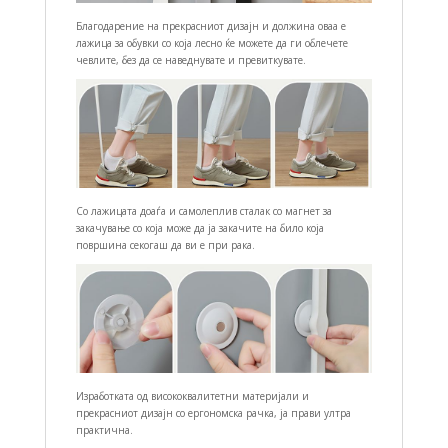
Благодарение на прекрасниот дизајн и должина оваа е
лажица за обувки со која лесно ќе можете да ги облечете
чевлите, без да се наведнувате и превиткувате.
Со лажицата доаѓа и самолеплив сталак со магнет за
закачување со која може да ја закачите на било која
површина секогаш да ви е при рака.
Изработката од висококвалитетни материјали и
прекрасниот дизајн со ергономска рачка, ја прави ултра
практична.