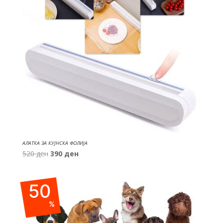
АЛАТКА ЗА КУЈНСКА ФОЛИЈА
Original
Current
520
ден
390
ден
price
price
was:
is:
50
520 ден.
390 ден.
%