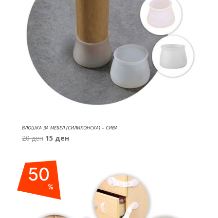
ВЛОШКА ЗА МЕБЕЛ (СИЛИКОНСКА) – СИВА
Original
Current
20
ден
15
ден
price
price
was:
is:
50
20 ден.
15 ден.
%