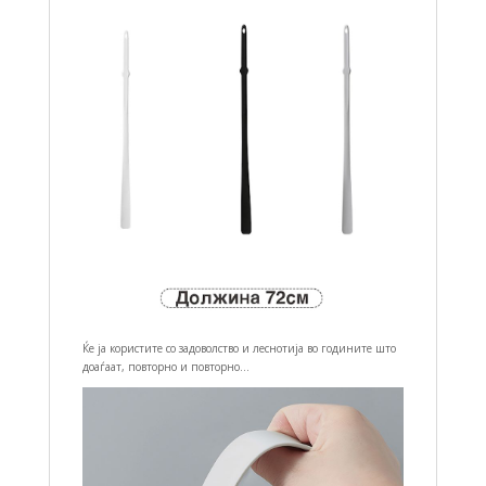
Ќе ја користите со задоволство и леснотија во годините што
доаѓаат, повторно и повторно…