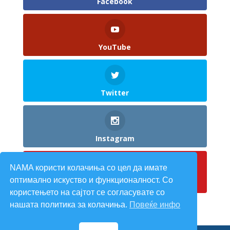
Facebook
YouTube
Twitter
Instagram
NAMA користи колачиња со цел да имате
оптимално искуство и функционалност. Со
Pinterest
користењето на сајтот се согласувате со
нашата политика за колачиња.
Повеќе инфо