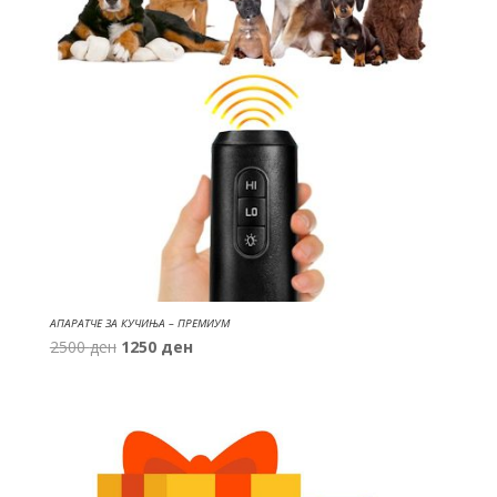
АПАРАТЧЕ ЗА КУЧИЊА – ПРЕМИУМ
Original
Current
2500
ден
1250
ден
price
price
was:
is:
2500 ден.
1250 ден.