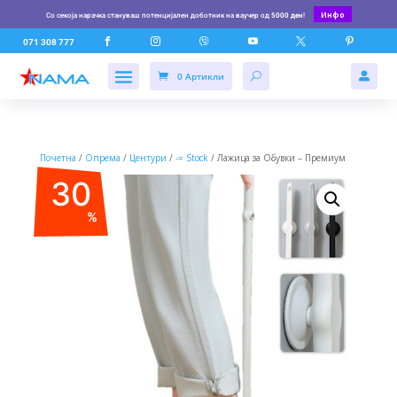
Инфо
Со секоја нарачка стануваш потенцијален доботник на ваучер од
5000 ден
!






071 308 777
0 Артикли

Почетна
/
Опрема
/
Центури
/
-= Stock
/ Лажица за Обувки – Премиум
30
%