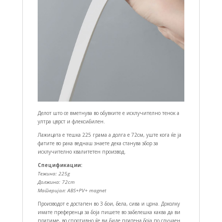
Делот што се вметнува во обувките е исклучително тенок а
ултра цврст и флексибилен.
Лажицата е тешка 225 грама а долга е 72см, уште кога ќе ја
фатите во рака веднаш знаете дека станува збор за
исклучително квалитетен производ.
Спецификации:
Тежина: 225g
Должина: 72cm
Материјал: ABS+PV+ magnet
Производот е достапен во 3 бои, бела, сива и црна. Доколку
имате преференца за боја пишете во забелешка каква да ви
пратиме, во спротивно ќе ви биде пратена боја по случаен