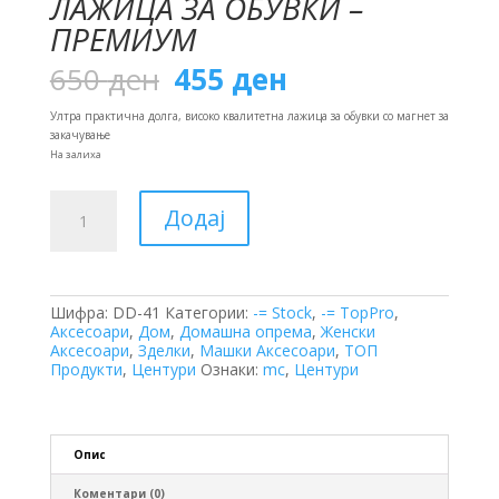
ЛАЖИЦА ЗА ОБУВКИ –
ПРЕМИУМ
Original
Current
650
ден
455
ден
price
price
was:
is:
Ултра практична долга, високо квалитетна лажица за обувки со магнет за
650 ден.
455 ден.
закачување
На залиха
Лажица
Додај
за
Обувки
-
Премиум
количина
Шифра:
DD-41
Категории:
-= Stock
,
-= TopPro
,
Аксесоари
,
Дом
,
Домашна опрема
,
Женски
Аксесоари
,
Зделки
,
Машки Аксесоари
,
ТОП
Продукти
,
Центури
Ознаки:
mc
,
Центури
Опис
Коментари (0)