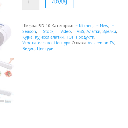
Додај
за
Кујнска
Фолија
количина
Шифра:
BD-10
Категории:
-= Kitchen
,
-= New
,
-=
Season
,
-= Stock
,
-= Video
,
-=VBS
,
Алатки
,
Зделки
,
Кујна
,
Кујнски алатки
,
ТОП Продукти
,
Угостителство
,
Центури
Ознаки:
As seen on TV
,
Видео
,
Центури