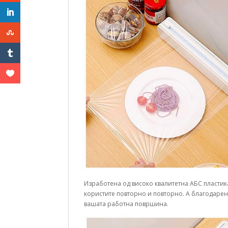
Изработена од високо квалитетна АБС пластика
користите повторно и повторно. А благодарени
вашата работна површина.