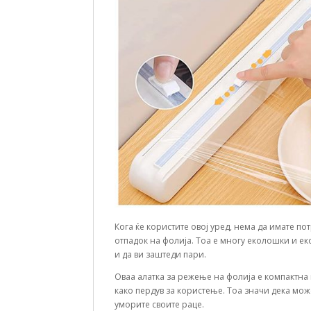
Кога ќе користите овој уред, нема да имате по
отпадок на фолија. Тоа е многу еколошки и ек
и да ви заштеди пари.
Оваа алатка за режење на фолија е компактна 
како пердув за користење. Тоа значи дека може
уморите своите раце.