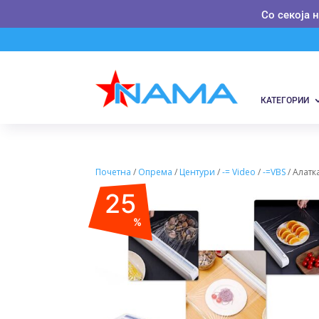
Со секоја 
КАТЕГОРИИ
Почетна
/
Опрема
/
Центури
/
-= Video
/
-=VBS
/ Алатк
25
%