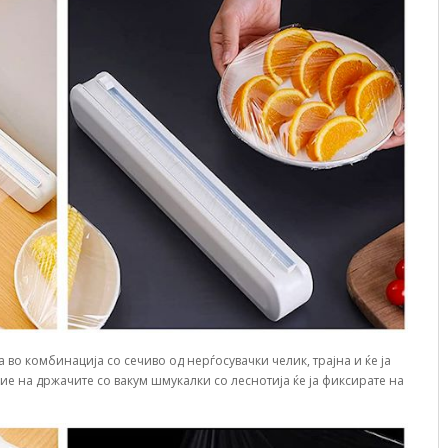
 во комбинација со сечиво од нерѓосувачки челик, трајна и ќе ја
е на држачите со вакум шмукалки со леснотија ќе ја фиксирате на