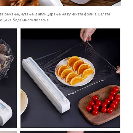
т за режење, чување и аплицирање на кујнската фолија, целата
оци ќе биде многу полесна.