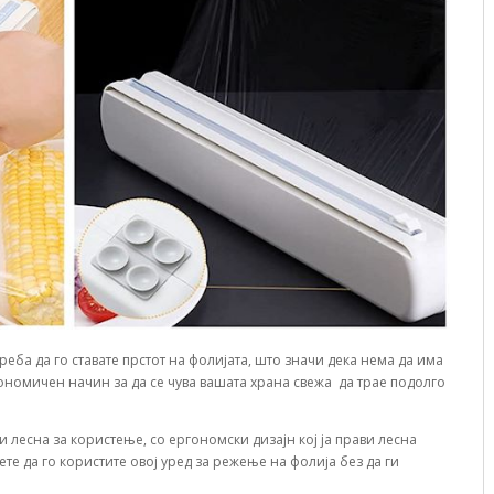
треба да го ставате прстот на фолијата, што значи дека нема да има
ономичен начин за да се чува вашата храна свежа да трае подолго
и лесна за користење, со ергономски дизајн кој ја прави лесна
те да го користите овој уред за режење на фолија без да ги