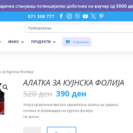
нарачка стануваш потенцијален доботник на ваучер од
5000 де






071 308 777
ИНФО
ПРОДУКТИ
0 Артикли
а за Кујнска Фолија
АЛАТКА ЗА КУЈНСКА ФОЛИЈА
Original
Current
520
ден
390
ден
price
price
was:
is:
Ултра практична високо квалитетна алатка за чување,
520 ден.
390 ден.
сечење и апликација на кујнска фолија.
На залиха
Алатка