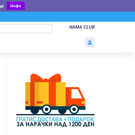
Инфо
н
!
NAMA CLUB
