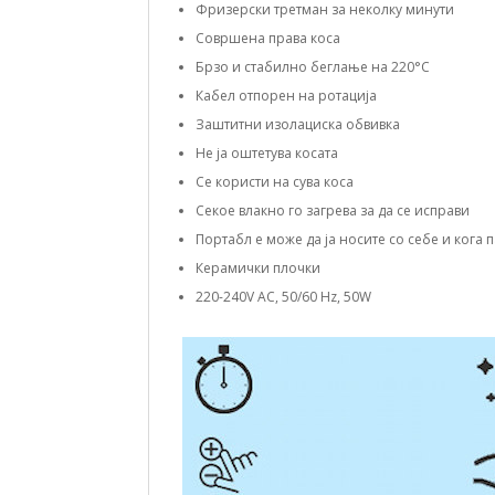
Фризерски третман за неколку минути
Совршена права коса
Брзо и стабилно беглање на 220°C
Кабел отпорен на ротација
Заштитни изолациска обвивка
Не ја оштетува косата
Се користи на сува коса
Секое влакно го загрева за да се исправи
Портабл е може да ја носите со себе и кога п
Керамички плочки
220-240V AC, 50/60 Hz, 50W