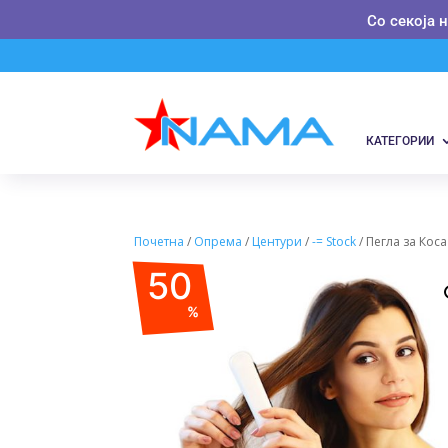
Со секоја 
КАТЕГОРИИ
Почетна
/
Опрема
/
Центури
/
-= Stock
/ Пегла за Коса
50
%