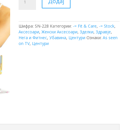
Додај
за
Коса
количина
Шифра:
SN-228
Категории:
-= Fit & Care
,
-= Stock
,
Аксесоари
,
Женски Аксесоари
,
Зделки
,
Здравје
,
Нега и Фитнес
,
Убавина
,
Центури
Ознаки:
As seen
on TV
,
Центури