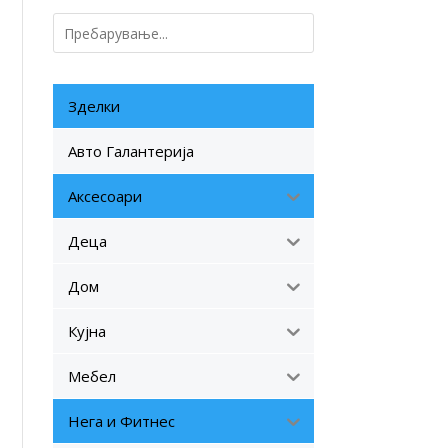
Зделки
Авто Галантерија
Аксесоари
Деца
Дом
Кујна
Мебел
Нега и Фитнес