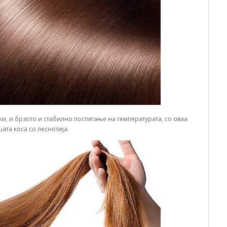
и, и брзото и стабилно постигање на температурата, со оваа
ата коса со леснотија.