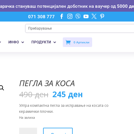
нарачка стануваш потенцијален доботник на ваучер од
5000 де






071 308 777
ИНФО
ПРОДУКТИ
0 Артикли
ПЕГЛА ЗА КОСА
Original
Current
490
ден
245
ден
price
price
was:
is:
Ултра компактна пегла за исправање на косата со
490 ден.
245 ден.
керамички плочки.
На залиха
Пегла