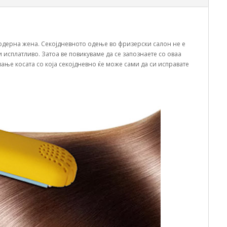
модерна жена. Секојдневното одење во фризерски салон не е
 исплатливо. Затоа ве повикуваме да се запознаете со оваа
вање косата со која секојдневно ќе може сами да си исправате