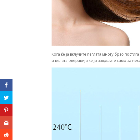
Кога ќе ја вклучите пеглата многу брзо пости
и целата операција ќе ја завршите само за нек