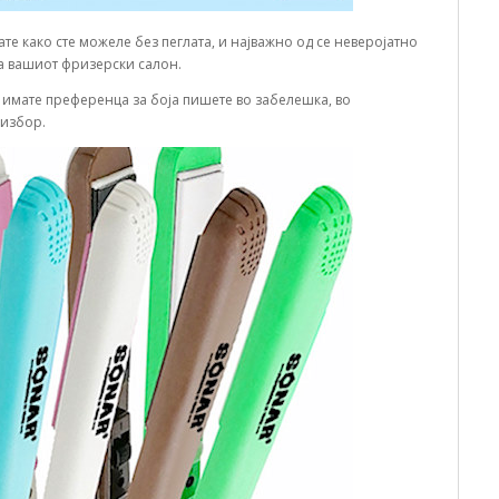
те како сте можеле без пеглата, и најважно од се неверојатно
на вашиот фризерски салон.
у имате преференца за боја пишете во забелешка, во
 избор.