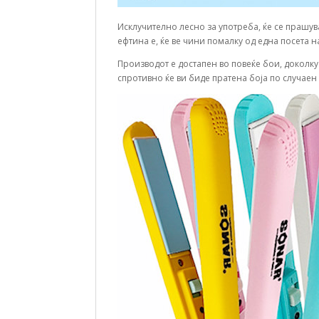
Исклучително лесно за употреба, ќе се прашува
ефтина е, ќе ве чини помалку од една посета 
Производот е достапен во повеќе бои, доколк
спротивно ќе ви биде пратена боја по случаен