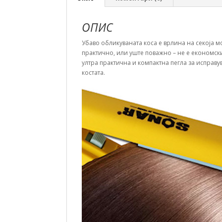
ОПИС
Убаво обликуваната коса е врлина на секоја 
практично, или уште поважно – не е економски
ултра практична и компактна пегла за исправу
костата.