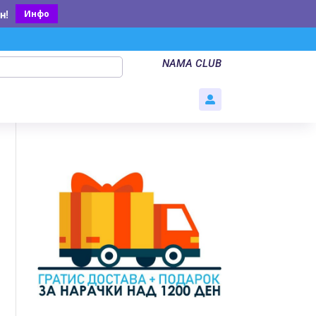
Инфо
н
!
NAMA CLUB
