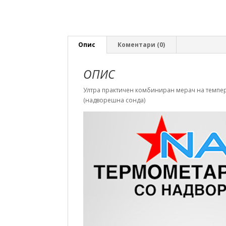
Опис
Коментари (0)
ОПИС
Ултра практичен комбиниран мерач на темпера
(надворешна сонда)