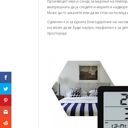
Производот има и сонда за мерење на темпера
внатрешната да ја следите и мерите и надвор
Може да го закачете или да ви стои на полица
Одличен е и за кујната благодарение на часов
кој може да ве буди наутро, перфектен е за де
просторија.