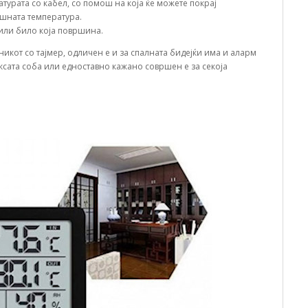
турата со кабел, со помош на која ќе можете покрај
ешната температура.
 или било која површина.
никот со тајмер, одличен е и за спалната бидејќи има и аларм
тксата соба или едноставно кажано совршен е за секоја