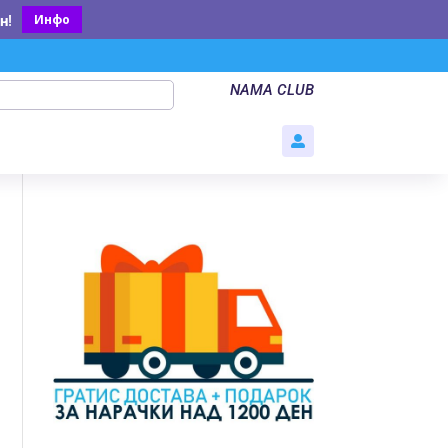
Инфо
н
!
NAMA CLUB
