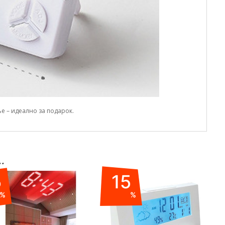
е – идеално за подарок.
.
5
15
%
%