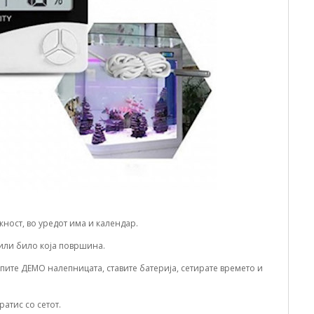
ност, во уредот има и календар.
 или било која површина.
пите ДЕМО налепницата, ставите батерија, сетирате времето и
ратис со сетот.