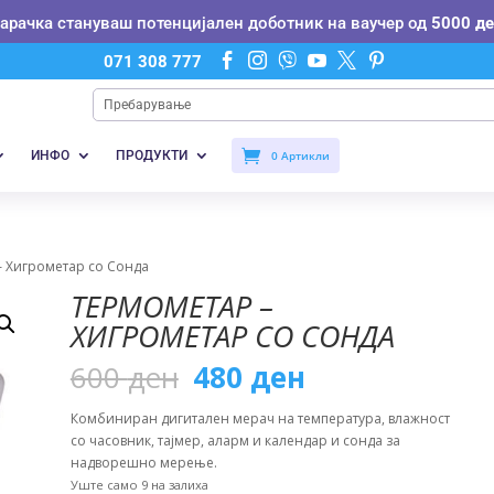
нарачка стануваш потенцијален доботник на ваучер од
5000 де






071 308 777
ИНФО
ПРОДУКТИ
0 Артикли
– Хигрометар со Сонда
ТЕРМОМЕТАР –
ХИГРОМЕТАР СО СОНДА
Original
Current
600
ден
480
ден
price
price
was:
is:
Комбиниран дигитален мерач на температура, влажност
600 ден.
480 ден.
со часовник, тајмер, аларм и календар и сонда за
надворешно мерење.
Уште само 9 на залиха