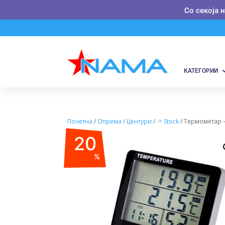
Со секоја 
КАТЕГОРИИ
Почетна
/
Опрема
/
Центури
/
-= Stock
/ Термометар 
20
%