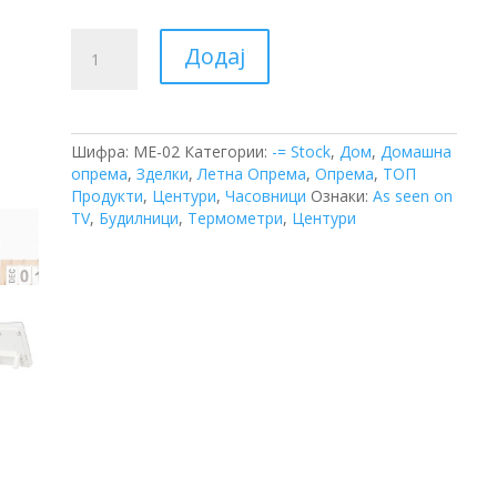
Термометар
Додај
-
Хигрометар
со
Сонда
количина
Шифра:
ME-02
Категории:
-= Stock
,
Дом
,
Домашна
опрема
,
Зделки
,
Летна Опрема
,
Опрема
,
ТОП
Продукти
,
Центури
,
Часовници
Ознаки:
As seen on
TV
,
Будилници
,
Термометри
,
Центури