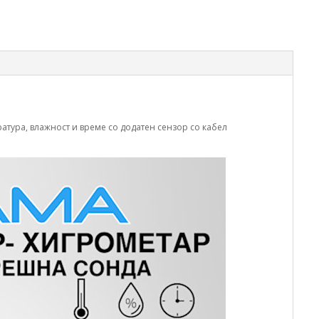
тура, влажност и време со додатен сензор со кабел