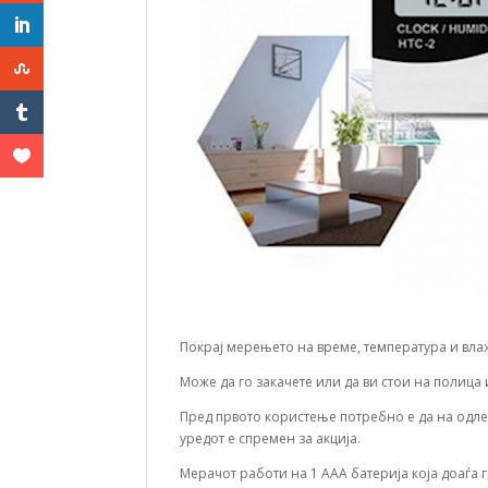
Покрај мерењето на време, температура и влаж
Може да го закачете или да ви стои на полица
Пред првото користење потребно е да на одле
уредот е спремен за акција.
Мерачот работи на 1 ААА батерија која доаѓа г