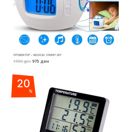
ПРОЖЕКТОР – MUSICAL STARRY SKY
Original
Current
1950
ден
975
ден
price
price
was:
is:
20
1950 ден.
975 ден.
%