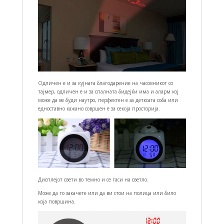
Одличен е и за кујната благодарение на часовникот со
тајмер, одличен е и за спалната бидејќи има и аларм кој
може да ве буди наутро, перфектен е за детксата соба или
едноставно кажано совршен е за секоја просторија.
Дисплејот свети во темно и се гаси на светло.
Може да го закачете или да ви стои на полица или било
која површина.