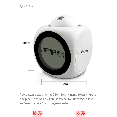
Димензии:
Производот е достапен во 2 бои, бела и црна, доколку имате
преференца за боја пишете во забелешка. Во спротивно ќе
ви биде пратена боја по случаен избор.