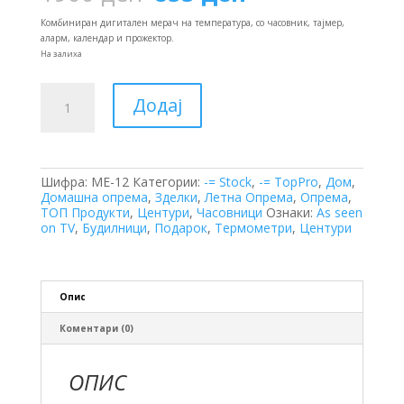
price
price
was:
is:
Комбиниран дигитален мерач на температура, со часовник, тајмер,
1900 ден.
855 ден.
аларм, календар и прожектор.
На залиха
Часовник
Додај
-
Термометар
со
Прожектор
количина
Шифра:
ME-12
Категории:
-= Stock
,
-= TopPro
,
Дом
,
Домашна опрема
,
Зделки
,
Летна Опрема
,
Опрема
,
ТОП Продукти
,
Центури
,
Часовници
Ознаки:
As seen
on TV
,
Будилници
,
Подарок
,
Термометри
,
Центури
Опис
Коментари (0)
ОПИС