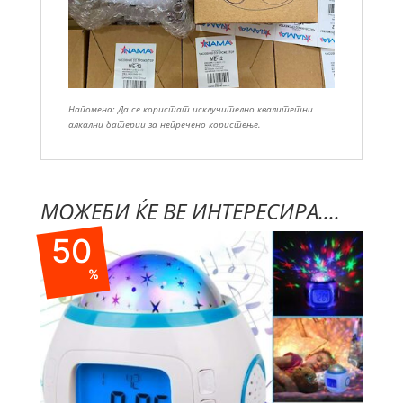
Напомена: Да се користат исклучително квалитетни
алкални батерии за непречено користење.
МОЖЕБИ ЌЕ ВЕ ИНТЕРЕСИРА....
50
%