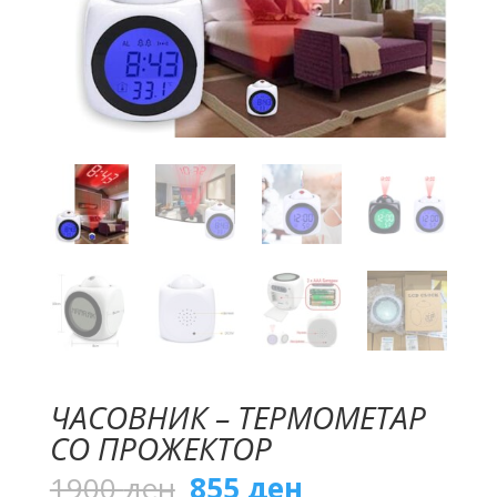
ЧАСОВНИК – ТЕРМОМЕТАР
СО ПРОЖЕКТОР
Original
Current
1900
ден
855
ден