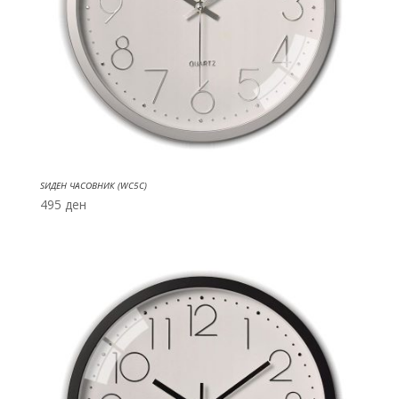
ЅИДЕН ЧАСОВНИК (WC5C)
495
ден