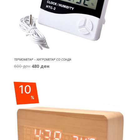
ТЕРМОМЕТАР – ХИГРОМЕТАР СО СОНДА
Original
Current
600
ден
480
ден
price
price
was:
is:
10
600 ден.
480 ден.
%