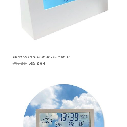
ЧАСОВНИК СО ТЕРМОМЕТАР – ХИГРОМЕТАР
Original
Current
700
ден
595
ден
price
price
was:
is:
700 ден.
595 ден.