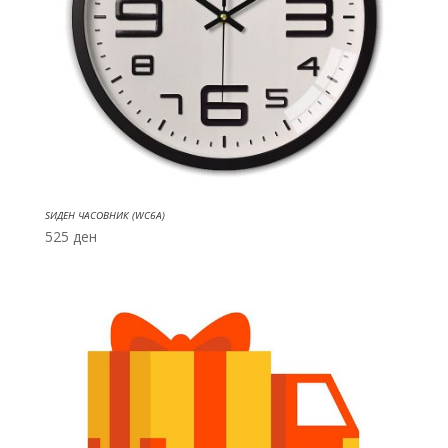
ЅИДЕН ЧАСОВНИК (WC6A)
525
ден