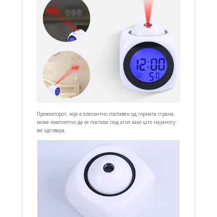
Прожекторот, које е елегантно поставен од горната страна,
може комплетно да се постави под агол како што најмногу
ви одговара.