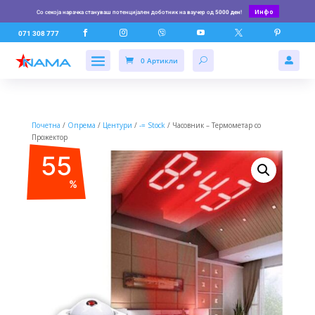
Инфо
Со секоја нарачка стануваш потенцијален доботник на ваучер од
5000 ден
!






071 308 777
0 Артикли

Почетна
/
Опрема
/
Центури
/
-= Stock
/ Часовник – Термометар со
Прожектор
55
%