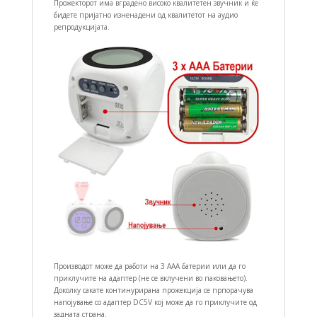
Прожекторот има вградено високо квалитетен звучник и ќе
бидете пријатно изненадени од квалитетот на аудио
репродукцијата.
Производот може да работи на 3 ААА батерии или да го
приклучите на адаптер (не се вклучени во паковањето).
Доколку сакате континурирана прожекција се прпорачува
напојување со адаптер DC5V кој може да го приклучите од
задната страна.