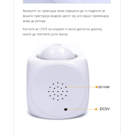
Азимутот на проекција може совршено да го подесите за
вашата просторија бидејќи делот кој што врши прожекција
може да ротира.
Копчето за СНУЗ на алармот е лесно достапно доколку
сакате да поспиете уште малку.