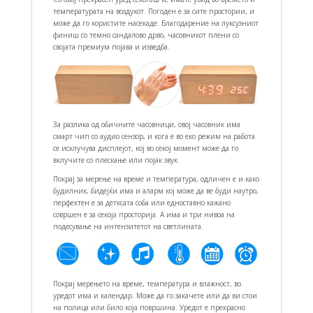
температурата на воздухот. Погоден е за сите простории, и
може да го користите насекаде. Благодарение на луксузниот
финиш со темно сандалово дрво, часовникот плени со
својата премиум појава и изведба.
За разлика од обичните часовници, овој часовник има
смарт чип со аудио сензор, и кога е во еко режим на работа
се исклучува дисплејот, кој во секој момент може да го
вклучите со плескање или појак звук.
Покрај за мерење на време и температура, одличен е и како
будилник, бидејќи има и аларм кој може да ве буди наутро,
перфектен е за детксата соба или едноставно кажано
совршен е за секоја просторија. А има и три нивоа на
подесување на интензитетот на светлината.
Покрај мерењето на време, температура и влажност, во
уредот има и календар. Може да го закачете или да ви стои
на полица или било која површина. Уредот е прекрасно