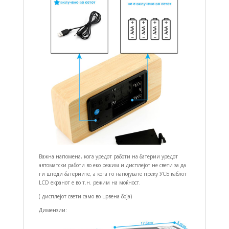
Важна напомена, кога уредот работи на батерии уредот
автоматски работи во еко режим и дисплејот не свети за да
ги штеди батериите, а кога го напојувате преку УСБ каблот
LCD екранот е во т.н. режим на моќност.
( дисплејот свети само во црвена боја)
Димензии: