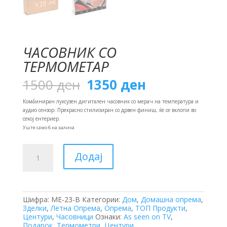
ЧАСОВНИК СО
ТЕРМОМЕТАР
Original
Current
1500
ден
1350
ден
price
price
was:
is:
Комбиниран луксузен дигитален часовник со мерач на температура и
1500 ден.
1350 ден.
аудио сензор. Прекрасно стилизиран со дрвен финиш, ќе се вклопи во
секој ентериер.
Уште само 6 на залиха
Часовник
Додај
со
Термометар
количина
Шифра:
ME-23-B
Категории:
Дом
,
Домашна опрема
,
Зделки
,
Летна Опрема
,
Опрема
,
ТОП Продукти
,
Центури
,
Часовници
Ознаки:
As seen on TV
,
Подарок
,
Термометри
,
Центури