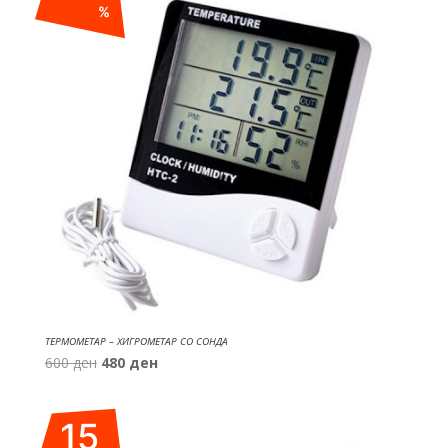
%
ТЕРМОМЕТАР – ХИГРОМЕТАР СО СОНДА
Original
Current
600
ден
480
ден
price
price
was:
is:
15
600 ден.
480 ден.