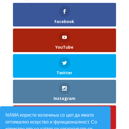
Facebook
YouTube
Twitter
Instagram
NAMA користи колачиња со цел да имате
оптимално искуство и функционалност. Со
Pinterest
користењето на сајтот се согласувате со