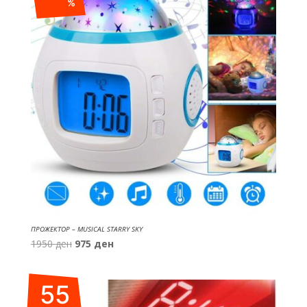
%
ПРОЖЕКТОР – MUSICAL STARRY SKY
Original
Current
1950
ден
975
ден
price
price
was:
is:
55
1950 ден.
975 ден.