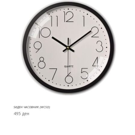
ЅИДЕН ЧАСОВНИК (WC5D)
495
ден