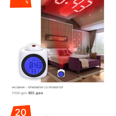
%
ЧАСОВНИК – ТЕРМОМЕТАР СО ПРОЖЕКТОР
Original
Current
1900
ден
855
ден
price
price
was:
is:
20
1900 ден.
855 ден.