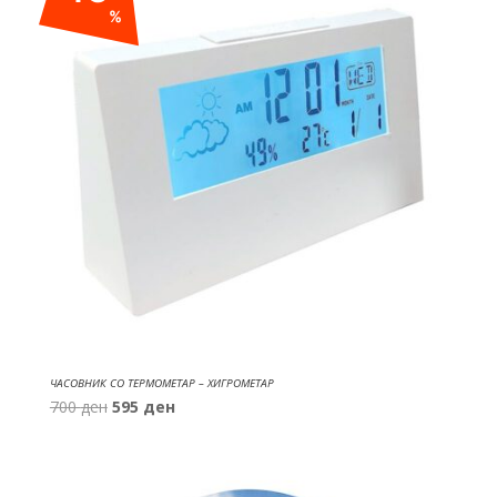
%
ЧАСОВНИК СО ТЕРМОМЕТАР – ХИГРОМЕТАР
Original
Current
700
ден
595
ден
price
price
was:
is:
700 ден.
595 ден.