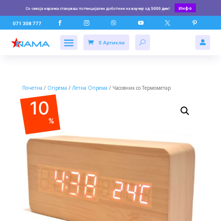
Инфо
Со секоја нарачка стануваш потенцијален доботник на ваучер од
5000 ден
!






071 308 777
0 Артикли

Почетна
/
Опрема
/
Летна Опрема
/ Часовник со Термометар
10
%