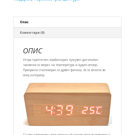
Опис
Коментари (0)
ОПИС
Ултра практичен комбиниран луксузен дигитален
часовник со мерач на температура и аудио сензор.
Прекрасно стилизиран со дрвен финиш, ќе се вклопи во
секој ентериер.
Со овој прекрасен уред секогаш ќе имате увид во времето и