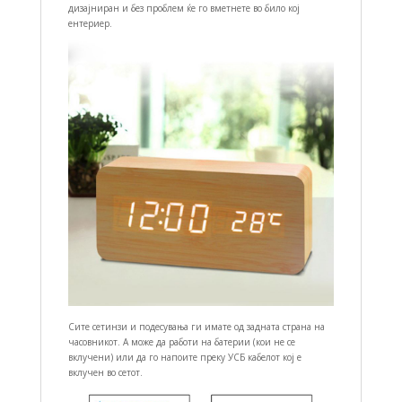
дизајниран и без проблем ќе го вметнете во било кој
ентериер.
Сите сетинзи и подесувања ги имате од задната страна на
часовникот. А може да работи на батерии (кои не се
вклучени) или да го напоите преку УСБ кабелот кој е
вклучен во сетот.