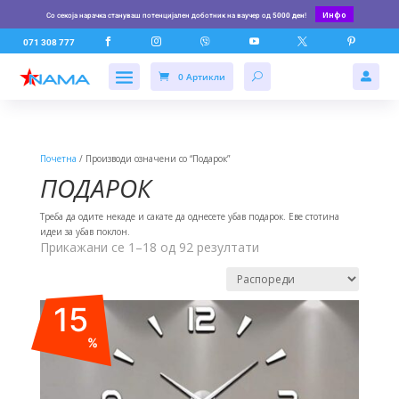
Инфо
Со секоја нарачка стануваш потенцијален доботник на ваучер од
5000 ден
!






071 308 777
0 Артикли

Почетна
/ Производи означени со “Подарок”
ПОДАРОК
Треба да одите некаде и сакате да однесете убав подарок. Еве стотина
идеи за убав поклон.
Прикажани се 1–18 од 92 резултати
15
%