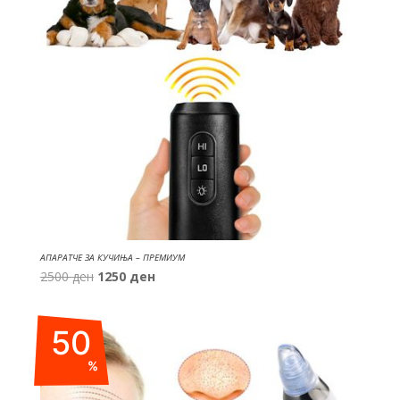
АПАРАТЧЕ ЗА КУЧИЊА – ПРЕМИУМ
Original
Current
2500
ден
1250
ден
price
price
was:
is:
50
2500 ден.
1250 ден.
%