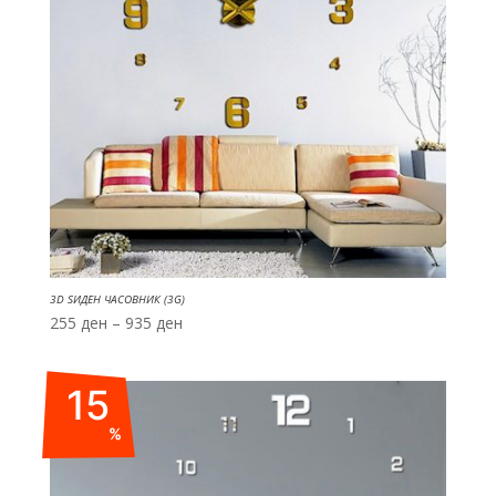
3D ЅИДЕН ЧАСОВНИК (3G)
Price
255
ден
–
935
ден
range:
255 ден
15
through
935 ден
%