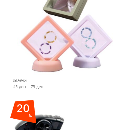
3Д РАМКА
Price
45
ден
–
75
ден
range:
45 ден
20
through
75 ден
%