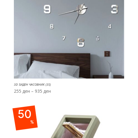
3D ЅИДЕН ЧАСОВНИК (3S)
Price
255
ден
–
935
ден
range:
255 ден
50
through
935 ден
%