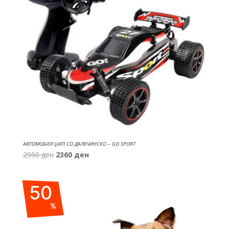
АВТОМОБИЛ ЏИП СО ДАЛЕЧИНСКО – GO SPORT
Original
Current
2950
ден
2360
ден
price
price
was:
is:
50
2950 ден.
2360 ден.
%