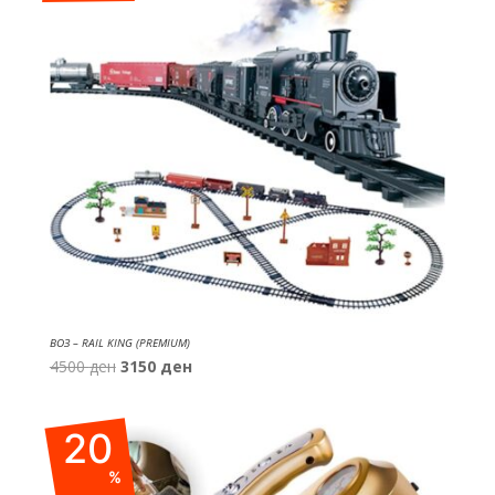
ВОЗ – RAIL KING (PREMIUM)
Original
Current
4500
ден
3150
ден
price
price
was:
is:
20
4500 ден.
3150 ден.
%