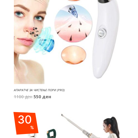
АПАРАТЧЕ ЗА ЧИСТЕЊЕ ПОРИ (PRO)
Original
Current
1100
ден
550
ден
price
price
was:
is:
30
1100 ден.
550 ден.
%