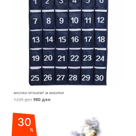
ВИСЕЧКИ ОРГАНИЗЕР ЗА МОБИЛНИ
Original
Current
1225
ден
980
ден
price
price
was:
is:
30
1225 ден.
980 ден.
%