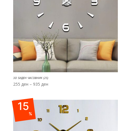
3D ЅИДЕН ЧАСОВНИК (2S)
Price
255
ден
–
935
ден
range:
255 ден
15
through
935 ден
%