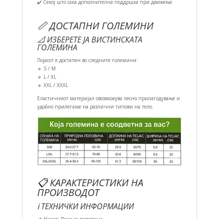
✔️ Секој што сака дополнителна поддршка при движење
📏 ДОСТАПНИ ГОЛЕМИНИ
📐 ИЗБЕРЕТЕ ЈА ВИСТИНСКАТА
ГОЛЕМИНА
Појасот е достапен во следните големини:
🔹 S / M
🔹 L / XL
🔹 XXL / XXXL
Еластичниот материјал овозможува лесно прилагодување и
удобно прилегање на различни типови на тело.
📋 КАРАКТЕРИСТИКИ НА
ПРОИЗВОДОТ
ℹ️ ТЕХНИЧКИ ИНФОРМАЦИИ