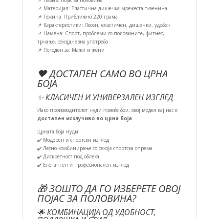
📌 Назив: Појас за половина
📌 Материјал: Еластична дишечка мрежеста ткаенина
📌 Тежина: Приближно 220 грама
📌 Карактеристики: Лесен, еластичен, дишечки, удобен
📌 Намена: Спорт, проблеми со половините, фитнес,
трчање, секојдневна употреба
📌 Погоден за: Мажи и жени
🖤 ДОСТАПЕН САМО ВО ЦРНА
БОЈА
✨ КЛАСИЧЕН И УНИВЕРЗАЛЕН ИЗГЛЕД
Иако производителот нуди повеќе бои, овој модел кај нас е
достапен исклучиво во црна боја
.
Црната боја нуди:
✔️ Модерен и спортски изглед
✔️ Лесно комбинирање со секоја спортска опрема
✔️ Дискретност под облека
✔️ Елегантен и професионален изглед
🎁 ЗОШТО ДА ГО ИЗБЕРЕТЕ ОВОЈ
ПОЈАС ЗА ПОЛОВИНА?
🌟 КОМБИНАЦИЈА ОД УДОБНОСТ,