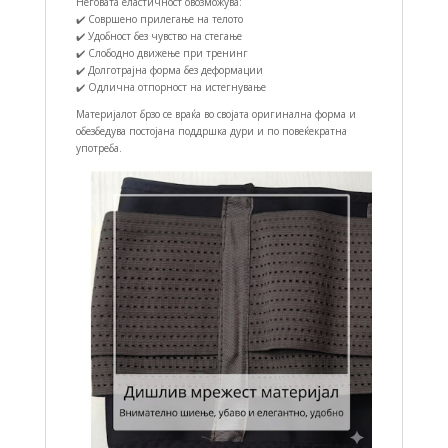
Неговата еластичност овозможува:
✔️ Совршено прилегање на телото
✔️ Удобност без чувство на стегање
✔️ Слободно движење при тренинг
✔️ Долготрајна форма без деформации
✔️ Одлична отпорност на истегнување
Материјалот брзо се враќа во својата оригинална форма и
обезбедува постојана поддршка дури и по повеќекратна
употреба.