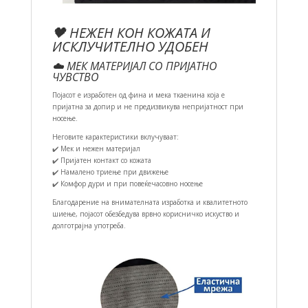
🖤 НЕЖЕН КОН КОЖАТА И
ИСКЛУЧИТЕЛНО УДОБЕН
☁️ МЕК МАТЕРИЈАЛ СО ПРИЈАТНО
ЧУВСТВО
Појасот е изработен од фина и мека ткаенина која е
пријатна за допир и не предизвикува непријатност при
носење.
Неговите карактеристики вклучуваат:
✔️ Мек и нежен материјал
✔️ Пријатен контакт со кожата
✔️ Намалено триење при движење
✔️ Комфор дури и при повеќечасовно носење
Благодарение на внимателната изработка и квалитетното
шиење, појасот обезбедува врвно корисничко искуство и
долготрајна употреба.