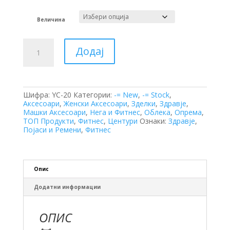
Величина
Појас
Додај
за
Половини
количина
Шифра:
YC-20
Категории:
-= New
,
-= Stock
,
Аксесоари
,
Женски Аксесоари
,
Зделки
,
Здравје
,
Машки Аксесоари
,
Нега и Фитнес
,
Облека
,
Опрема
,
ТОП Продукти
,
Фитнес
,
Центури
Ознаки:
Здравје
,
Појаси и Ремени
,
Фитнес
Опис
Додатни информации
ОПИС