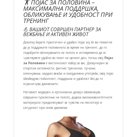
🏋️ ПОЈАС ЗА ПОЛОВИНА –
МАКСИМАЛНА ПОДДРШКА,
ОБЛИКУВАЊЕ И УДОБНОСТ ПРИ
ТРЕНИНГ
💪 ВАШИОТ СОВРШЕН ПАРТНЕР ЗА
ВЕЖБАЊЕ И АКТИВЕН ЖИВОТ
Доколку барате практичен и удобен појас кој ќе ви помогне
да ја поддржите половината за време на тренинг, да го
подобрите обликувањето на телото и истовремено да се
чувствувате удобно во текот на целиот ден, тогаш овој
Појас
за Половина
е вистинскиот избор за вас. Дизајниран за
спортски активности, фитнес тренинзи, трчање,
клекнувања, кардио вежби и секојдневна употреба, овој појас
обезбедува стабилност, поддршка и удобност без да го
ограничува движењето.
Неговиот модерен и ергономски дизајн овозможува
совршено прилегање на телото, додека висококвалитетните
материјали придонесуваат за чувство на леснотија и
сигурност при секое движење.