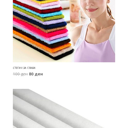
СТЕГАЧ ЗА ГЛАВА
Original
Current
100
ден
80
ден
price
price
was:
is:
100 ден.
80 ден.