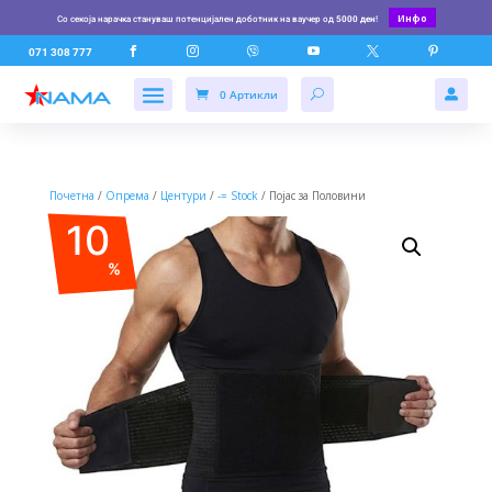
Инфо
Со секоја нарачка стануваш потенцијален доботник на ваучер од
5000 ден
!






071 308 777
0 Артикли

Почетна
/
Опрема
/
Центури
/
-= Stock
/ Појас за Половини
10
%