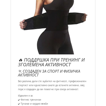
🔥 ПОДДРШКА ПРИ ТРЕНИНГ И
ЗГОЛЕМЕНА АКТИВНОСТ
🏃 СОЗДАДЕН ЗА СПОРТ И ФИЗИЧКА
АКТИВНОСТ
Без разлика дали сте љубител на фитнесот, професионален
спортист или едноставно сакате да останете активни, овој
појас е создаден да ви помогне при секоја активност.
Идеален е за:
✔️ Фитнес тренинзи
✔️ Трчање и кардио вежби