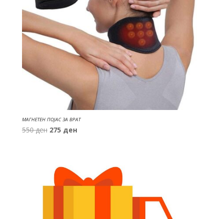
МАГНЕТЕН ПОЈАС ЗА ВРАТ
Original
Current
550
ден
275
ден
price
price
was:
is:
550 ден.
275 ден.