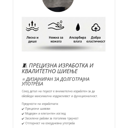
🧵 ПРЕЦИЗНА ИЗРАБОТКА И
КВАЛИТЕТНО ШИЕЊЕ
⭐ ДИЗАЈНИРАН ЗА ДОЛГОТРАЈНА
УПОТРЕБА
Секој детал на појасот е внимателно изработен за да
обезбеди максимална издржливост и функционалност.
Предности на изработката:
✔️ Прецизни шавови
✔️ Модерен и елегантен изглед
✔️ Засилени рабови за поголема трајност
✔️ Отпорност на секојдневна употреба