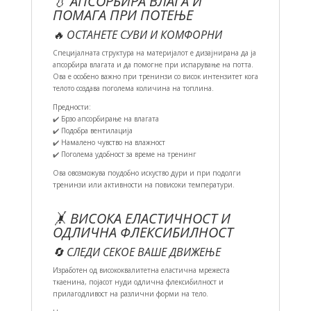
💧 АПСОРБИРА ВЛАГА И
ПОМАГА ПРИ ПОТЕЊЕ
🔥 ОСТАНЕТЕ СУВИ И КОМФОРНИ
Специјалната структура на материјалот е дизајнирана да ја
апсорбира влагата и да помогне при испарување на потта.
Ова е особено важно при тренинзи со висок интензитет кога
телото создава поголема количина на топлина.
Предности:
✔️ Брзо апсорбирање на влагата
✔️ Подобра вентилација
✔️ Намалено чувство на влажност
✔️ Поголема удобност за време на тренинг
Ова овозможува поудобно искуство дури и при подолги
тренинзи или активности на повисоки температури.
🤸 ВИСОКА ЕЛАСТИЧНОСТ И
ОДЛИЧНА ФЛЕКСИБИЛНОСТ
🔄 СЛЕДИ СЕКОЕ ВАШЕ ДВИЖЕЊЕ
Изработен од висококвалитетна еластична мрежеста
ткаенина, појасот нуди одлична флексибилност и
прилагодливост на различни форми на тело.