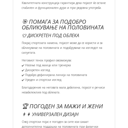
Квалитетната конструкција гарантира дека појасот ќе остане
стабилен и функционален дури и при редовна употреба.
🎯 ПОМАГА ЗА ПОДОБРО
ОБЛИКУВАЊЕ НА ПОЛОВИНАТА
👕 ДИСКРЕТЕН ПОД ОБЛЕКА
Покрај спортската намена, појасот може да се користи и за
обликување на половината и подобрување на изгледот на
силуетата.
Неговиот тенок профил овозможува:
✔️ Носење под маица или тренерка
✔️ Дискретен изглед
✔️ Подобро дефинирана линија на половината
✔️ Уреден и спортски изглед
Благодарение на неговата мала дебелина, појасот е речиси
незабележлив под облеката.
🏆 ПОГОДЕН ЗА МАЖИ И ЖЕНИ
👨👩 УНИВЕРЗАЛЕН ДИЗАЈН
Овој спортски појас е погоден за сите кои сакаат
дополнителна поддршка на половината при физички