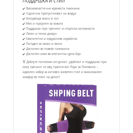
ПОДДРШКА И СТИЛ
✔️ Високоеластична мрежеста ткаенина
✔️ Одлична пропустливост на воздух
✔️ Апсорбира влага и пот
✔️ Мек и пријатен за кожата
✔️ Поддршка при тренинг и спортски активности
✔️ Лесен и тенок дизајн
✔️ Квалитетна и издржлива изработка
✔️ Погоден за мажи и жени
✔️ Достапен во повеќе големини
✔️ Достапен само во елегантна црна боја
🏋️ Добијте поголема сигурност, удобност и поддршка при
секој тренинг со овој практичен Појас за Половина –
идеален избор за активен животен стил и максимален
комфор во текот на денот!