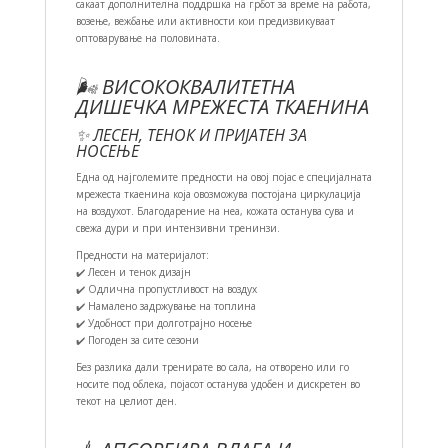
сакаат дополнителна поддршка на грбот за време на работа,
возење, вежбање или активности кои предизвикуваат
оптоварување на половината.
🌬️ ВИСОКОКВАЛИТЕТНА
ДИШЕЧКА МРЕЖЕСТА ТКАЕНИНА
✨ ЛЕСЕН, ТЕНОК И ПРИЈАТЕН ЗА
НОСЕЊЕ
Една од најголемите предности на овој појас е специјалната
мрежеста ткаенина која овозможува постојана циркулација
на воздухот. Благодарение на неа, кожата останува сува и
свежа дури и при интензивни тренинзи.
Предности на материјалот:
✔️ Лесен и тенок дизајн
✔️ Одлична пропустливост на воздух
✔️ Намалено задржување на топлина
✔️ Удобност при долготрајно носење
✔️ Погоден за сите сезони
Без разлика дали тренирате во сала, на отворено или го
носите под облека, појасот останува удобен и дискретен во
текот на целиот ден.