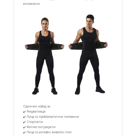
активности.
Одличен избор за:
✔️ Рекреативци
✔️ Лица со проблематични половини
✔️ Спортисти
✔️ Фитнес ентузијасти
✔️ Лица со активен животен стил