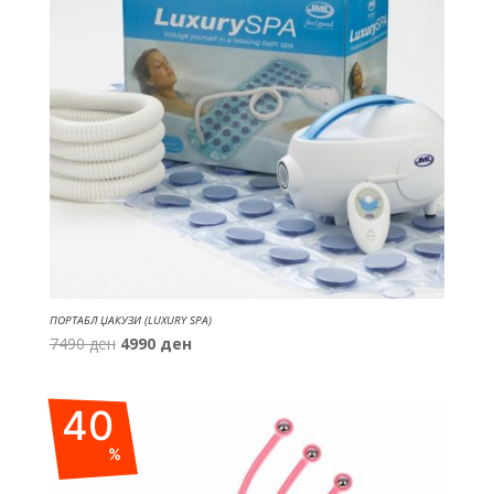
ПОРТАБЛ ЏАКУЗИ (LUXURY SPA)
Original
Current
7490
ден
4990
ден
price
price
was:
is:
40
7490 ден.
4990 ден.
%