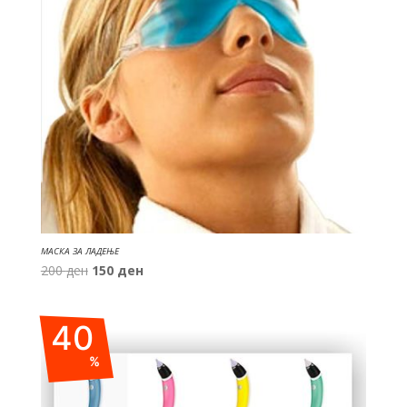
МАСКА ЗА ЛАДЕЊЕ
Original
Current
200
ден
150
ден
price
price
was:
is:
40
200 ден.
150 ден.
%