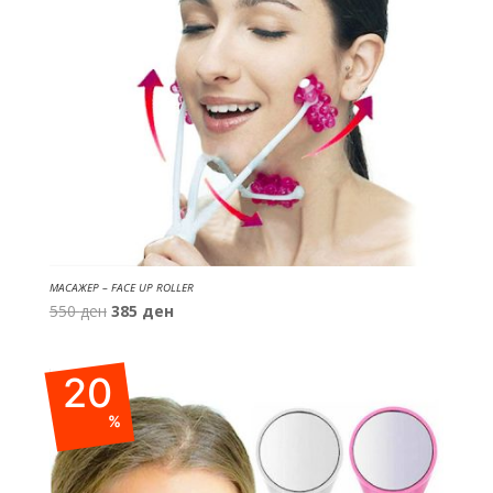
МАСАЖЕР – FACE UP ROLLER
Original
Current
550
ден
385
ден
price
price
was:
is:
20
550 ден.
385 ден.
%