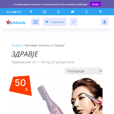
Инфо
Со секоја нарачка стануваш потенцијален доботник на ваучер од
5000 ден
!






071 308 777
0 Артикли

Почетна
/ Производи означени со “Здравје”
ЗДРАВЈЕ
Прикажани се 1–18 од 26 резултати
50
%