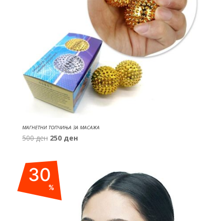
МАГНЕТНИ ТОПЧИЊА ЗА МАСАЖА
Original
Current
500
ден
250
ден
price
price
was:
is:
30
500 ден.
250 ден.
%