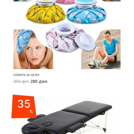
КОМОРА ЗА ОБЛОГ
Original
Current
350
ден
280
ден
price
price
was:
is:
35
350 ден.
280 ден.
%