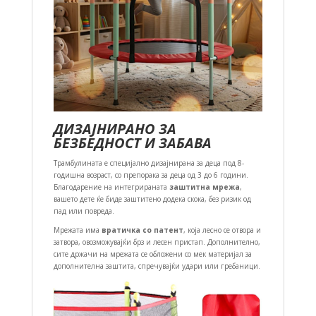
ДИЗАЈНИРАНО ЗА
БЕЗБЕДНОСТ И ЗАБАВА
Трамбулината е специјално дизајнирана за деца под 8-
годишна возраст, со препорака за деца од 3 до 6 години.
Благодарение на интегрираната
заштитна мрежа
,
вашето дете ќе биде заштитено додека скока, без ризик од
пад или повреда.
Мрежата има
вратичка со патент
, која лесно се отвора и
затвора, овозможувајќи брз и лесен пристап. Дополнително,
сите држачи на мрежата се обложени со мек материјал за
дополнителна заштита, спречувајќи удари или гребаници.