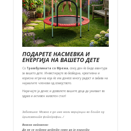
ПОДАРЕТЕ НАСМЕВКА И
ЕНЕРГИЈА НА ВАШЕТО ДЕТЕ
Со
Трамбулината со Мрежа
, секој ден ќе биде авантура
за вашето дете. Инвестирајте во безбедна, креативна и
корисна играчка која ќе им донесе многу радост и забава на
најмалите членови од семејството.
Нарачајте ја денес и дозволете вашите деца да уживаат во
здрав и активен животен стил!
Забелешка: Можно е да има мали варијации во боите од
приложените фотографии../
Важна напомена:
Да не се остава детето само да ја користи