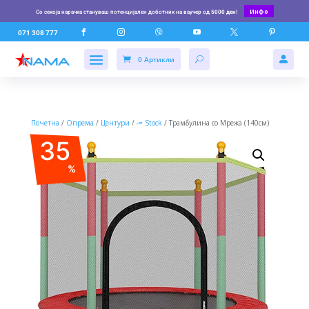
Инфо
Со секоја нарачка стануваш потенцијален доботник на ваучер од
5000 ден
!






071 308 777
0 Артикли

Почетна
/
Опрема
/
Центури
/
-= Stock
/ Трамбулина со Мрежа (140см)
35
%