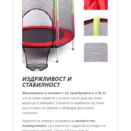
ИЗДРЖЛИВОСТ И
СТАБИЛНОСТ
Максималната носивост на трамбулината е 85 кг
,
што ја прави соодветна и за мали групи деца кои сакаат
заедно да се забавуваат. Рамовите се изработени од челик,
кој е отпорен на корозија и обезбедува долготрајна
стабилност.
Подлогата за скокање е направена од
квалитетен
полипропилен
, кој е еластичен, издржлив и отпорен на
секојдневна употреба. Шесте стабилни нозе на