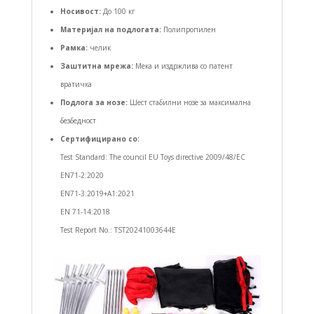
Носивост:
До 100 кг
Материјал на подлогата:
Полипропилен
Рамка:
челик
Заштитна мрежа:
Мека и издржлива со патент
вратичка
Подлога за нозе:
Шест стабилни нозе за максимална
безбедност
Сертифицирано со:
Test Standard: The council EU Toys directive 2009/48/EC
EN71-2:2020
EN71-3:2019+A1:2021
EN 71-14:2018
Test Report No.: TST20241003644E