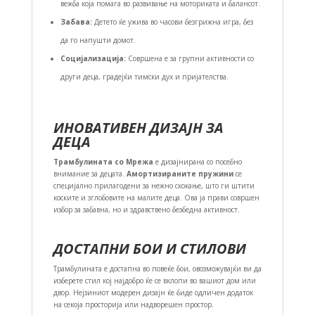
вежба која помага во развивање на моториката и балансот.
Забава:
Детето ќе ужива во часови безгрижна игра, без
да го напушти домот.
Социјализација:
Совршена е за групни активности со
други деца, градејќи тимски дух и пријателства.
ИНОВАТИВЕН ДИЗАЈН ЗА
ДЕЦА
Трамбулината со Мрежа
е дизајнирана со посебно
внимание за децата.
Амортизираните пружини
се
специјално прилагодени за нежно скокање, што ги штити
коските и зглобовите на малите деца. Ова ја прави совршен
избор за забавна, но и здравствено безбедна активност.
ДОСТАПНИ БОИ И СТИЛОВИ
Трамбулината е достапна во повеќе бои, овозможувајќи ви да
изберете стил кој најдобро ќе се вклопи во вашиот дом или
двор. Нејзиниот модерен дизајн ќе биде одличен додаток
на секоја просторија или надворешен простор.