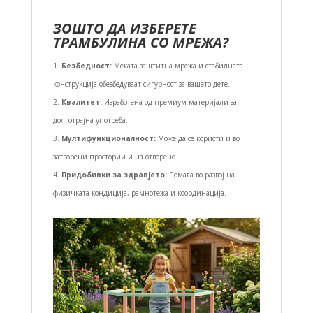
ЗОШТО ДА ИЗБЕРЕТЕ
ТРАМБУЛИНА СО МРЕЖА?
Безбедност:
Меката заштитна мрежа и стабилната
конструкција обезбедуваат сигурност за вашето дете.
Квалитет:
Изработена од премиум материјали за
долготрајна употреба.
Мултифункционалност:
Може да се користи и во
затворени простории и на отворено.
Придобивки за здравјето:
Помага во развој на
физичката кондиција, рамнотежа и координација.