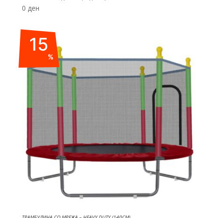
0
ден
15
%
ТРАМБУЛИНА СО МРЕЖА – HEAVY DUTY (140СМ)