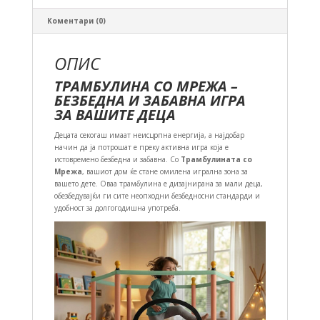
Коментари (0)
ОПИС
ТРАМБУЛИНА СО МРЕЖА –
БЕЗБЕДНА И ЗАБАВНА ИГРА
ЗА ВАШИТЕ ДЕЦА
Децата секогаш имаат неисцрпна енергија, а најдобар
начин да ја потрошат е преку активна игра која е
истовремено безбедна и забавна. Со
Трамбулината со
Мрежа
, вашиот дом ќе стане омилена игрална зона за
вашето дете. Оваа трамбулина е дизајнирана за мали деца,
обезбедувајќи ги сите неопходни безбедносни стандарди и
удобност за долгогодишна употреба.