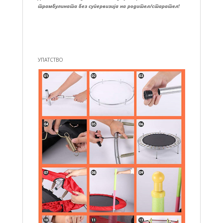
трамбулината без супервизија на родител/старател!
УПАТСТВО