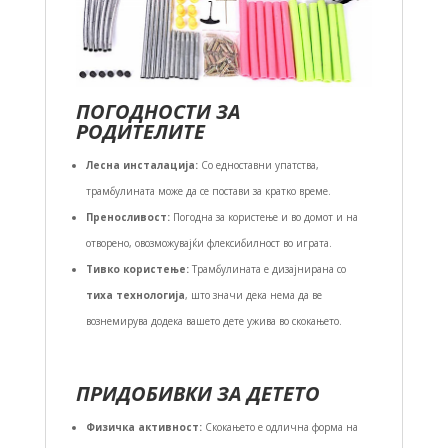
ПОГОДНОСТИ ЗА
РОДИТЕЛИТЕ
Лесна инсталација:
Со едноставни упатства,
трамбулината може да се постави за кратко време.
Преносливост:
Погодна за користење и во домот и на
отворено, овозможувајќи флексибилност во играта.
Тивко користење:
Трамбулината е дизајнирана со
тиха технологија
, што значи дека нема да ве
вознемирува додека вашето дете ужива во скокањето.
ПРИДОБИВКИ ЗА ДЕТЕТО
Физичка активност:
Скокањето е одлична форма на