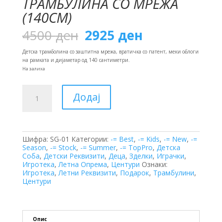
ТРАМБУЛИНА СО МРЕЖА
(140СМ)
Original
Current
4500
ден
2925
ден
price
price
was:
is:
Детска трамболина со заштитна мрежа, вратичка со патент, меки облоги
4500 ден.
2925 ден.
на рамката и дијаметар од 140 сантиметри.
На залиха
Трамбулина
Додај
со
Мрежа
(140см)
количина
Шифра:
SG-01
Категории:
-= Best
,
-= Kids
,
-= New
,
-=
Season
,
-= Stock
,
-= Summer
,
-= TopPro
,
Детска
Соба
,
Детски Реквизити
,
Деца
,
Зделки
,
Играчки
,
Игротека
,
Летна Опрема
,
Центури
Ознаки:
Игротека
,
Летни Реквизити
,
Подарок
,
Трамбулини
,
Центури
Опис