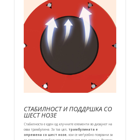
СТАБИЛНОСТ И ПОДДРШКА СО
ШЕСТ НОЗЕ
Стабилноста е еден од клучните елементи во дизајнот на
оваа трамбулина. За таа цел,
трамбулината е
опремена со шест нозе
, кои се меѓусебно поврзани за
да овозможат стабилност и сигурност при играње. Ваквата