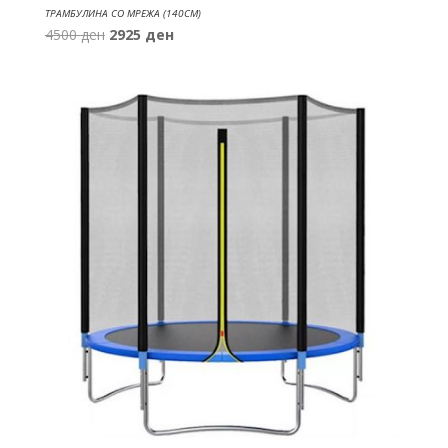
ТРАМБУЛИНА СО МРЕЖА (140СМ)
Original
Current
4500
ден
2925
ден
price
price
was:
is:
4500 ден.
2925 ден.