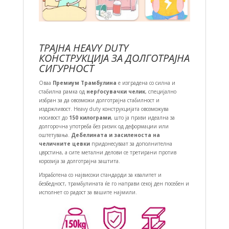
ТРАЈНА HEAVY DUTY
КОНСТРУКЦИЈА ЗА ДОЛГОТРАЈНА
СИГУРНОСТ
Оваа
Премиум Трамбулина
е изградена со силна и
стабилна рамка од
нерѓосувачки челик
, специјално
избран за да овозможи долготрајна стабилност и
издржливост. Heavy duty конструкцијата овозможува
носивост до
150 килограми
, што ја прави идеална за
долгорочна употреба без ризик од деформации или
оштетувања.
Дебелината и засиленоста на
челичните цевки
придонесуваат за дополнителна
цврстина, а сите метални делови се третирани против
корозија за долготрајна заштита.
Изработена со највисоки стандарди за квалитет и
безбедност, трамбулината ќе го направи секој ден посебен и
исполнет со радост за вашите најмили.