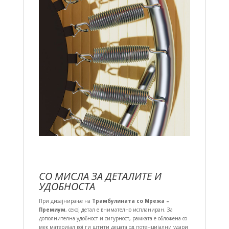
СО МИСЛА ЗА ДЕТАЛИТЕ И
УДОБНОСТА
При дизајнирање на
Трамбулината со Мрежа –
Премиум
, секој детал е внимателно испланиран. За
дополнителна удобност и сигурност, рамката е обложена со
мек материјал кој ги штити децата од потенцијални удари