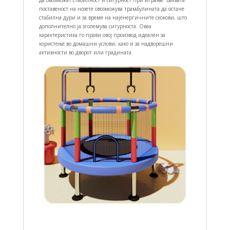
поставеност на нозете овозможува трамбулината да остане
стабилна дури и за време на најенергичните скокови, што
дополнително ја зголемува сигурноста. Оваа
карактеристика го прави овој производ идеален за
користење во домашни услови, како и за надворешни
активности во дворот или градината.