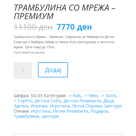
ТРАМБУЛИНА СО МРЕЖА –
ПРЕМИУМ
Original
Current
11100
ден
7770
ден
price
price
was:
is:
Трамбулина со Мрежа – Премиум: Совршенао за Неверојатна Детска
11100 ден.
7770 ден.
Енергија и Безбедна Забава со heeavy duty конструкција и заштитна
мрежа. Трпи товар до 150кг.
Уште само 6 на залиха
Трамбулина
Додај
со
Мрежа
-
Премиум
количина
Шифра:
SG-03
Категории:
-= Kids
,
-= New
,
-= Stock
,
-
= TopPro
,
Детска Соба
,
Детски Реквизити
,
Деца
,
Зделки
,
Играчки
,
Игротека
,
Летна Опрема
,
Центури
Ознаки:
Игротека
,
Летни Реквизити
,
Подарок
,
Трамбулини
,
Центури