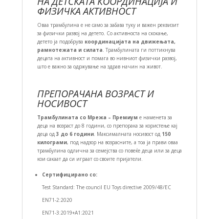
НА ДЕТСКАТА КООРДИНАЦИЈА И
ФИЗИЧКА АКТИВНОСТ
Оваа трамбулина е не само за забава туку и важен реквизит
за физички развој на детето. Со активноста на скокање,
детето ја подобрува
координацијата на движењата,
рамнотежата и силата
. Трамбулината ги поттикнува
децата на активност и помага во нивниот физички развој,
што е важно за одржување на здрав начин на живот.
ПРЕПОРАЧАНА ВОЗРАСТ И
НОСИВОСТ
Трамбулината со Мрежа – Премиум
е наменета за
деца на возраст до 8 години, со препорака за користење кај
деца од
3 до 6 години
. Максималната носивост од
150
килограми
, под надзор на возрасните, а тоа ја прави оваа
трамбулина одлична за семејства со повеќе деца или за деца
кои сакаат да си играат со своите пријатели.
Сертифицирано со:
Test Standard: The council EU Toys directive 2009/48/EC
EN71-2:2020
EN71-3:2019+A1:2021