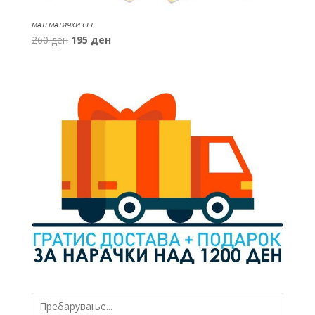
МАТЕМАТИЧКИ СЕТ
Original
Current
260
ден
195
ден
price
price
was:
is:
260 ден.
195 ден.