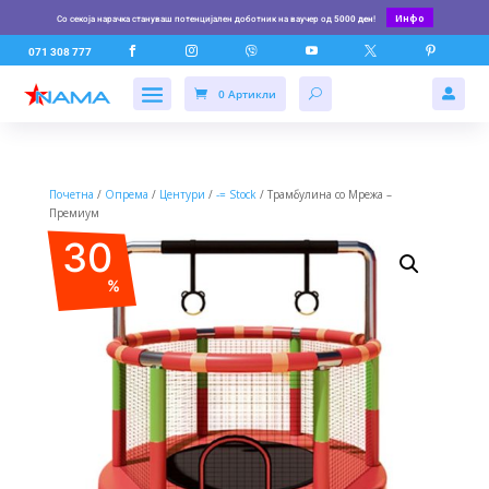
Инфо
Со секоја нарачка стануваш потенцијален доботник на ваучер од
5000 ден
!






071 308 777
0 Артикли

Почетна
/
Опрема
/
Центури
/
-= Stock
/ Трамбулина со Мрежа –
Премиум
30
%