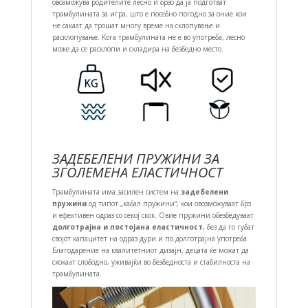
овозможува родителите лесно и брзо да ја подготват
трамбулината за игра, што е посебно погодно за оние кои
не сакаат да трошат многу време на склопување и
расклопување. Кога трамбулината не е во употреба, лесно
може да се расклопи и складира на безбедно место.
ЗАДЕБЕЛЕНИ ПРУЖИНИ ЗА
ЗГОЛЕМЕНА ЕЛАСТИЧНОСТ
Трамбулината има засилен систем на
задебелени
пружини
од типот „кабал пружини“, кои овозможуваат брз
и ефективен одраз со секој скок. Овие пружини обезбедуваат
долготрајна и постојана еластичност
, без да го губат
својот капацитет на одраз дури и по долготрајна употреба.
Благодарение на квалитетниот дизајн, децата ќе можат да
скокаат слободно, уживајќи во безбедноста и стабилноста на
трамбулината.