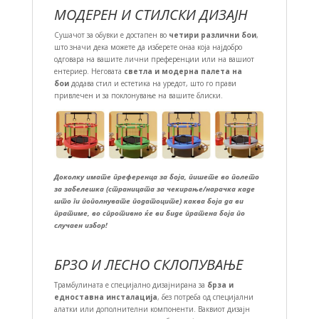
МОДЕРЕН И СТИЛСКИ ДИЗАЈН
Сушачот за обувки е достапен во
четири различни бои
,
што значи дека можете да изберете онаа која најдобро
одговара на вашите лични преференции или на вашиот
ентериер. Неговата
светла и модерна палета на
бои
додава стил и естетика на уредот, што го прави
привлечен и за поклонување на вашите блиски.
Доколку имате преференца за боја, пишете во полето
за забелешка (страницата за чекирање/нарачка каде
што ги пополнувате податоците) каква боја да ви
пратиме, во спротивно ќе ви биде пратена боја по
случаен избор!
БРЗО И ЛЕСНО СКЛОПУВАЊЕ
Трамбулината е специјално дизајнирана за
брза и
едноставна инсталација
, без потреба од специјални
алатки или дополнителни компоненти. Ваквиот дизајн