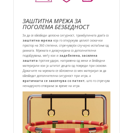
ЗАШТИТНА МРЕЖА ЗА
ПОГОЛЕМА БЕЗБЕДНОСТ
За да се обезбеди целосна сигурност, трамбулината доаѓа со
заштитна мрежа
која го опкружува целиот скокачки
простор на 360 степени, спречувајќи случајно испаѓање од
рамката. Мрежата е дизајнирана со дополнителни
подобрувања, меѓу кои и
задебелена, засилена
заштита
против удари, направена од меки и безбедни
материјали кои ја штитат децата од повреди при скокови.
Држачите на мрежата се обложени со мек материјал за да
обезбедат дополнителна сигурност при игра, а
вратичката се закопчува со патент
, што го спречува
ненадејното отворање за време на игра.