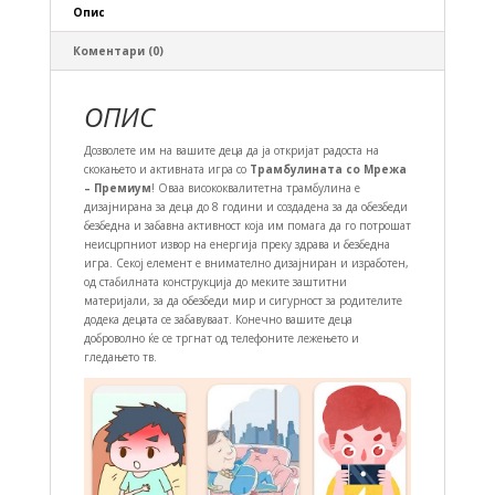
Опис
Коментари (0)
ОПИС
Дозволете им на вашите деца да ја откријат радоста на
скокањето и активната игра со
Трамбулината со Мрежа
– Премиум
! Оваа висококвалитетна трамбулина е
дизајнирана за деца до 8 години и создадена за да обезбеди
безбедна и забавна активност која им помага да го потрошат
неисцрпниот извор на енергија преку здрава и безбедна
игра. Секој елемент е внимателно дизајниран и изработен,
од стабилната конструкција до меките заштитни
материјали, за да обезбеди мир и сигурност за родителите
додека децата се забавуваат. Конечно вашите деца
доброволно ќе се тргнат од телефоните лежењето и
гледањето тв.