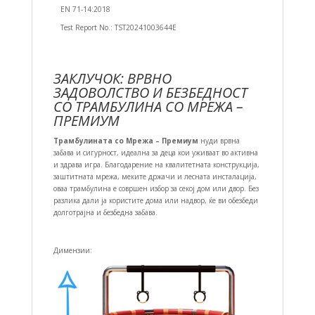
EN 71-14:2018
Test Report No.: TST20241003644E
ЗАКЛУЧОК: ВРВНО
ЗАДОВОЛСТВО И БЕЗБЕДНОСТ
СО ТРАМБУЛИНА СО МРЕЖА –
ПРЕМИУМ
Трамбулината со Мрежа – Премиум
нуди врвна
забава и сигурност, идеална за деца кои уживаат во активна
и здрава игра. Благодарение на квалитетната конструкција,
заштитната мрежа, меките држачи и лесната инсталација,
оваа трамбулина е совршен избор за секој дом или двор. Без
разлика дали ја користите дома или надвор, ќе ви обезбеди
долготрајна и безбедна забава.
Димензии: