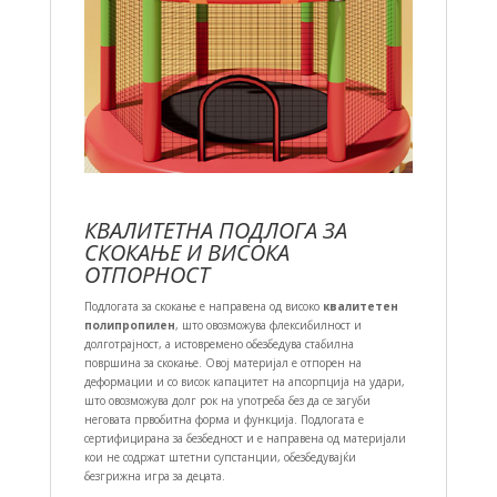
КВАЛИТЕТНА ПОДЛОГА ЗА
СКОКАЊЕ И ВИСОКА
ОТПОРНОСТ
Подлогата за скокање е направена од високо
квалитетен
полипропилен
, што овозможува флексибилност и
долготрајност, а истовремено обезбедува стабилна
површина за скокање. Овој материјал е отпорен на
деформации и со висок капацитет на апсорпција на удари,
што овозможува долг рок на употреба без да се загуби
неговата првобитна форма и функција. Подлогата е
сертифицирана за безбедност и е направена од материјали
кои не содржат штетни супстанции, обезбедувајќи
безгрижна игра за децата.