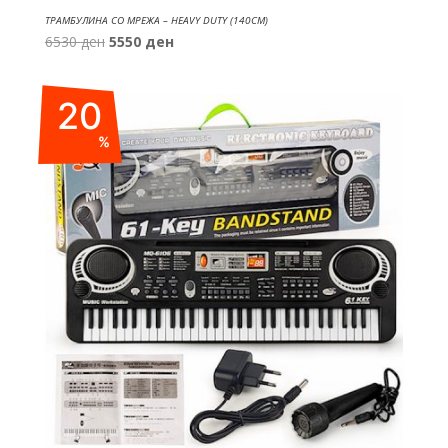
ТРАМБУЛИНА СО МРЕЖА – HEAVY DUTY (140СМ)
Original
Current
6530
ден
5550
ден
price
price
was:
is:
20
6530 ден.
5550 ден.
%