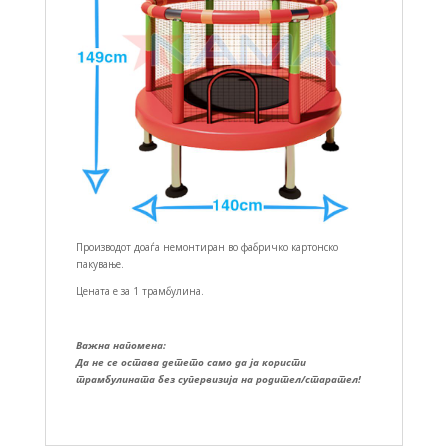
Производот доаѓа немонтиран во фабричко картонско
пакување.
Цената е за 1 трамбулина.
Важна напомена:
Да не се остава детето само да ја користи
трамбулината без супервизија на родител/старател!