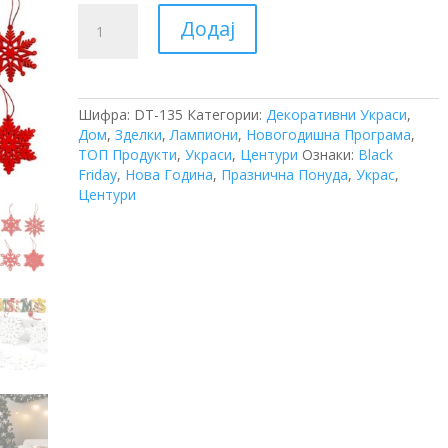
Украс
Додај
Снегулки
(сет6)
количина
Шифра:
DT-135
Категории:
Декоративни Украси
,
Дом
,
Зделки
,
Лампиони
,
Новогодишна Програма
,
ТОП Продукти
,
Украси
,
Центури
Ознаки:
Black
Friday
,
Нова Година
,
Празнична Понуда
,
Украс
,
Центури