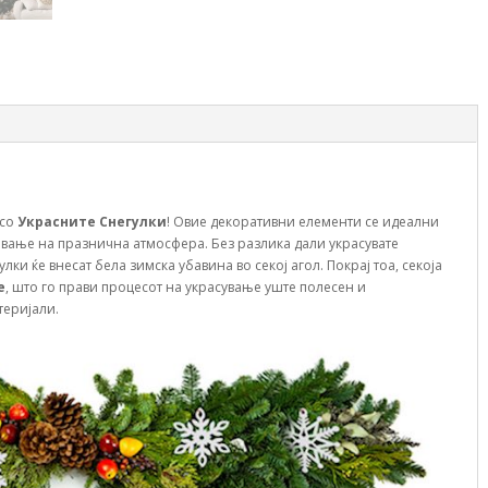
 со
Украсните Снегулки
! Овие декоративни елементи се идеални
авање на празнична атмосфера. Без разлика дали украсувате
лки ќе внесат бела зимска убавина во секој агол. Покрај тоа, секоја
е
, што го прави процесот на украсување уште полесен и
теријали.