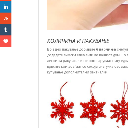
КОЛИЧИНА И ПАКУВАЊЕ
Во едно пакување добивате
6 парчиња
снегул
додадете зимски елементи во вашиот дом. Со
лесни за ракување и не оптоваруваат ниту една
врвките кои доаѓаат со секоја снегулка овозм
купување дополнителни закачалки.