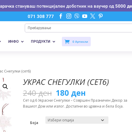
нарачка стануваш потенцијален доботник на ваучер од
5000 де






071 308 777
ИНФО
ПРОДУКТИ
0 Артикли
ас Снегулки (сет6)
УКРАС СНЕГУЛКИ (СЕТ6)
Original
Current
240
ден
180
ден
price
price
Сет од 6 Украсни Снегулки – Совршен Празничен Декор за
was:
is:
Вашиот Дом или излог. Достапни во црвена и бела боја.
240 ден.
180 ден.
Боја