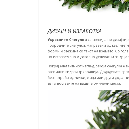
ДИЗАЈН И ИЗРАБОТКА
Украсните Снегулки
се специјално дизајнир
природните снегулки. Направени од квалитетни
форми и свежина со текот на времето. Со гол
но истовремено и доволно деликатни за да ја 
Покрај елегантниот изглед, секоја снегулка е 
различни видови декорација. Додадената врвк
без потреба од чички, жица или други додатн
да ги поставите на вашите омилени места.