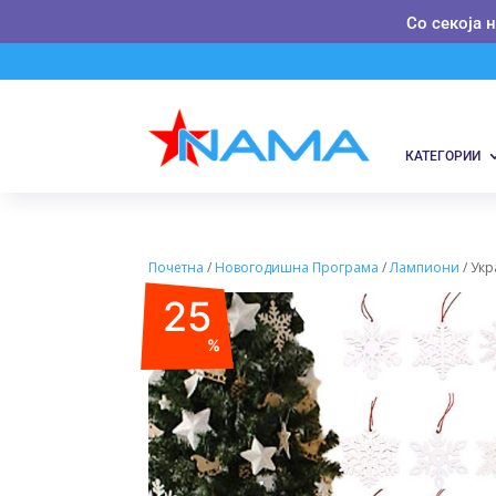
Со секоја 
КАТЕГОРИИ
Почетна
/
Новогодишна Програма
/
Лампиони
/ Укр
25
%