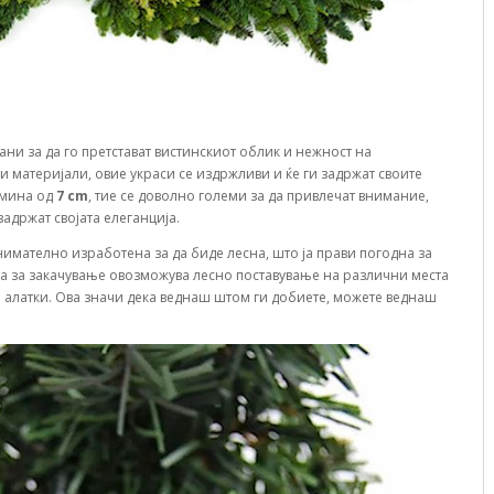
ани за да го претстават вистинскиот облик и нежност на
 материјали, овие украси се издржливи и ќе ги задржат своите
емина од
7 cm
, тие се доволно големи за да привлечат внимание,
задржат својата елеганција.
внимателно изработена за да биде лесна, што ја прави погодна за
а за закачување овозможува лесно поставување на различни места
и алатки. Ова значи дека веднаш штом ги добиете, можете веднаш