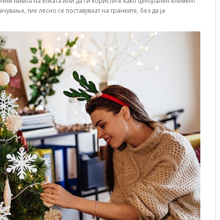
ични нивоа на елката или да ги користите како централен елемент
чување, тие лесно се поставуваат на гранките, без да ја