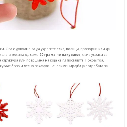
ки. Ова е доволно за да украсите елка, полици, прозорци или да
 малата тежина од само
20 грама по пакување
, овие украси се
 структура или површина на која ќе ги поставите. Покрај тоа,
ожуваат брзо и лесно закачување, елиминирајќи ја потребата за