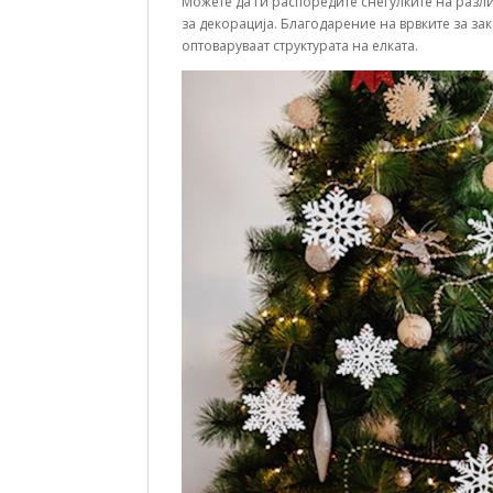
Можете да ги распоредите снегулките на разл
за декорација. Благодарение на врвките за зака
оптоваруваат структурата на елката.