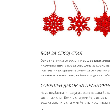
БОИ ЗА СЕКОЈ СТИЛ
Овие
снегулки
се достапни во
две класични
и свежина, што ја прави совршена за креирањ
повпечатливо, црвените снегулки се идеални 
да изберете меѓу овие две бои или да ги ком
СОВРШЕН ДЕКОР ЗА ПРАЗНИЧНА
Нема поубав начин да ја украсите вашата божи
вистински снег. Белите снегулки ќе ја истакнат
додека црвените снегулки ќе ја нагласат праз