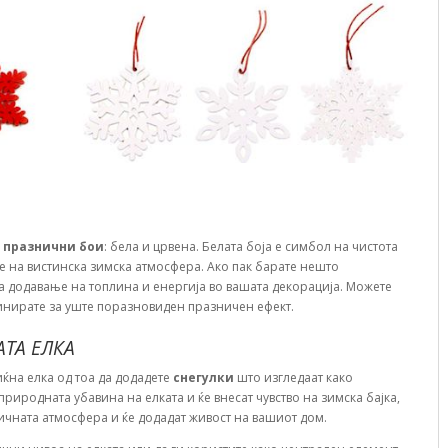
 празнични бои
: бела и црвена. Белата боја е симбол на чистота
е на вистинска зимска атмосфера. Ако пак барате нешто
за додавање на топлина и енергија во вашата декорација. Можете
бинирате за уште поразновиден празничен ефект.
ТА ЕЛКА
ќна елка од тоа да додадете
снегулки
што изгледаат како
 природната убавина на елката и ќе внесат чувство на зимска бајка,
ничната атмосфера и ќе додадат живост на вашиот дом.