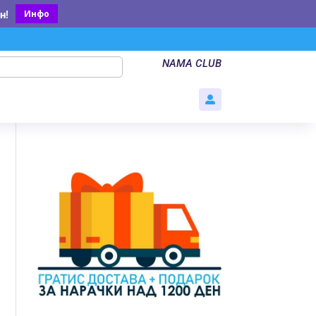
Инфо
н
!
NAMA CLUB
