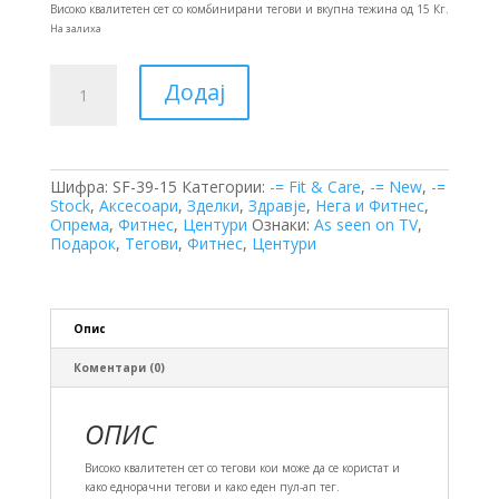
was:
is:
Високо квалитетен сет со комбинирани тегови и вкупна тежина од 15 Кг.
3125 ден.
2500 ден.
На залиха
Комбинирани
Додај
Тегови
(15кг)
количина
Шифра:
SF-39-15
Категории:
-= Fit & Care
,
-= New
,
-=
Stock
,
Аксесоари
,
Зделки
,
Здравје
,
Нега и Фитнес
,
Опрема
,
Фитнес
,
Центури
Ознаки:
As seen on TV
,
Подарок
,
Тегови
,
Фитнес
,
Центури
Опис
Коментари (0)
ОПИС
Високо квалитетен сет со тегови кои може да се користат и
како еднорачни тегови и како еден пул-ап тег.