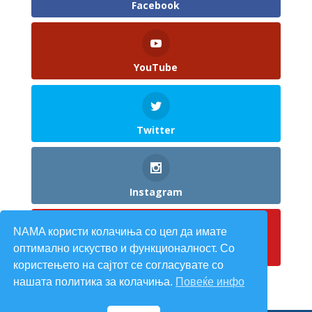
Facebook
YouTube
Twitter
Instagram
NAMA користи колачиња со цел да имате
оптимално искуство и функционалност. Со
Pinterest
користењето на сајтот се согласувате со
нашата политика за колачиња.
Повеќе инфо