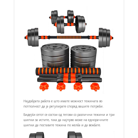
Најдобрата работа е што имате можност тежината во
потполност да ја регулирате според вашите потреби.
Бидејќи сетот се состои од тегови со различни тежини и три
шипки за истите, така да најпрво може на еднорачните
шипки да поставите тежина по желба и да вежбате.