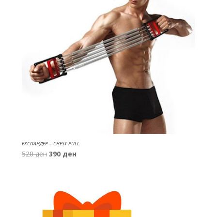
ЕКСПАНДЕР – CHEST PULL
Original
Current
520
ден
390
ден
price
price
was:
is:
520 ден.
390 ден.