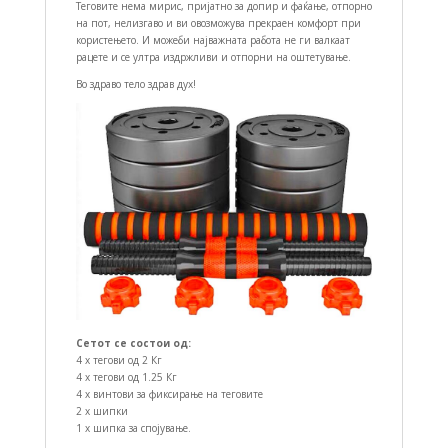
Теговите нема мирис, пријатно за допир и фаќање, отпорно
на пот, нелизгаво и ви овозможува прекраен комфорт при
користењето. И можеби најважната работа не ги валкаат
рацете и се ултра издржливи и отпорни на оштетување.
Во здраво тело здрав дух!
Сетот се состои од:
4 x тегови од 2 Кг
4 x тегови од 1.25 Кг
4 x винтови за фиксирање на теговите
2 x шипки
1 x шипка за спојување.