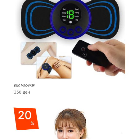
ЕМС МАСАЖЕР
350
ден
20
%