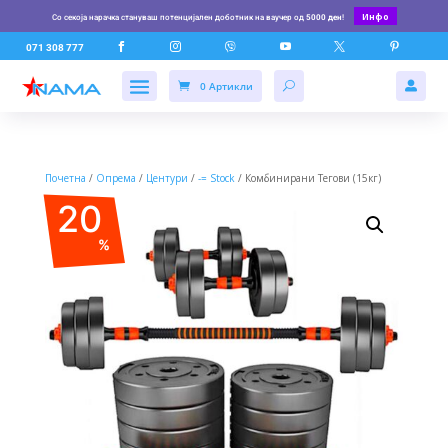
Инфо
Со секоја нарачка стануваш потенцијален доботник на ваучер од
5000 ден
!






071 308 777
0 Артикли

Почетна
/
Опрема
/
Центури
/
-= Stock
/ Комбинирани Тегови (15кг)
20
%