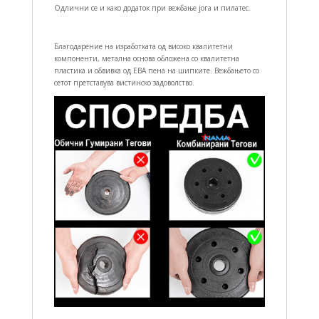
Одлични се и како додаток при вежбање јога и пилатес.
Благодарение на изработката од високо квалитетни
компоненти, метална основа обложена со квалитетна
пластика и обвивка од ЕВА пена на шипките. Вежбањето со
сетот претставува вистинско задоволство.