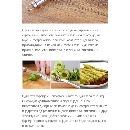
Оваа алатка е дизајнирана со цел да се спремат убаво
украсени и наполнети зачинети зеленчук и овошје, со
вкусни гастрономски полнежи. Алатката е идеална за
приготвување на печен или готвен зеленчук, како на
пример: полнети; пиперки, патлиџани, тиквички и
слично.
Кујнската бургија е неизоставен алат во кујната за секој кој
ги обожува деликатесните и вкусни јадења. Овој
иновативен дизајн ќе ви помогне да ги отстраните семките
и јадратата од различни видови пиперки, тиквички и друг
зеленчук или овошје без проблеми и напор. Со оваа
бургија, приготвувањето на јадењето ќе биде поедноставно
и поквалитетно.