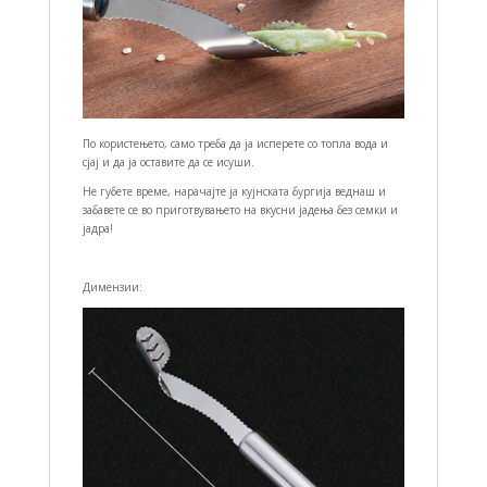
По користењето, само треба да ја исперете со топла вода и
сјај и да ја оставите да се исуши.
Не губете време, нарачајте ја кујнската бургија веднаш и
забавете се во приготвувањето на вкусни јадења без семки и
јадра!
Димензии: