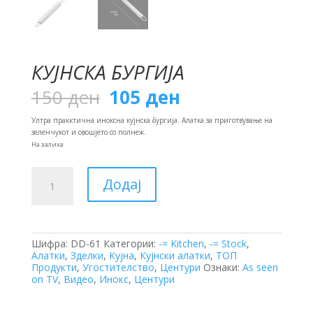
КУЈНСКА БУРГИЈА
Original
Current
150
ден
105
ден
price
price
was:
is:
Ултра пракктична иноксна кујнска бургија. Алатка за приготвување на
150 ден.
105 ден.
зеленчукот и овошјето со полнеж.
На залиха
Кујнска
Додај
Бургија
количина
Шифра:
DD-61
Категории:
-= Kitchen
,
-= Stock
,
Алатки
,
Зделки
,
Кујна
,
Кујнски алатки
,
ТОП
Продукти
,
Угостителство
,
Центури
Ознаки:
As seen
on TV
,
Видео
,
Инокс
,
Центури