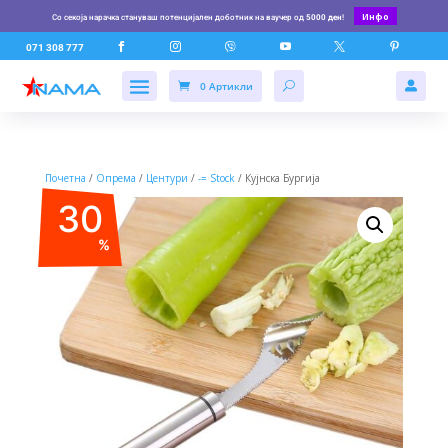
Инфо
Со секоја нарачка стануваш потенцијален доботник на ваучер од
5000 ден
!






071 308 777
0 Артикли

Почетна
/
Опрема
/
Центури
/
-= Stock
/ Кујнска Бургија
30
%