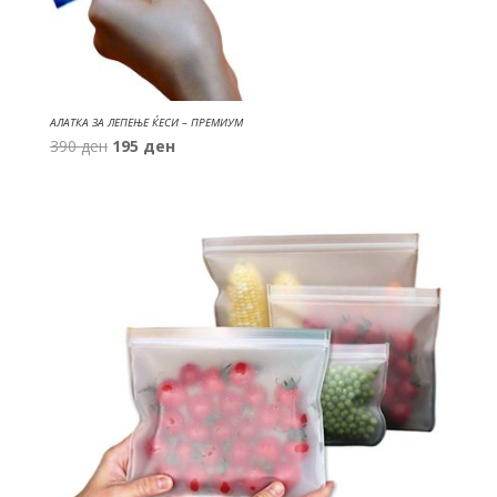
АЛАТКА ЗА ЛЕПЕЊЕ ЌЕСИ – ПРЕМИУМ
Original
Current
390
ден
195
ден
price
price
was:
is:
390 ден.
195 ден.