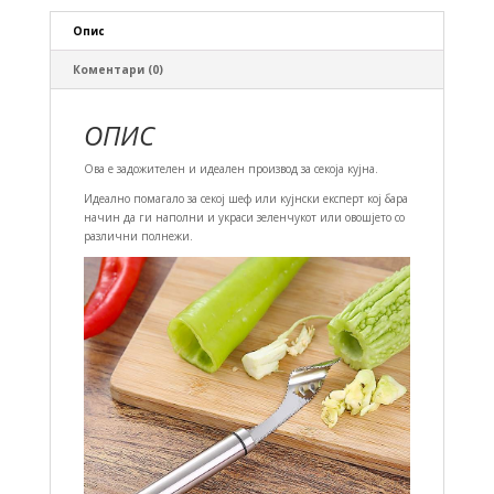
Опис
Коментари (0)
ОПИС
Ова е задожителен и идеален производ за секоја кујна.
Идеално помагало за секој шеф или кујнски експерт кој бара
начин да ги наполни и украси зеленчукот или овошјето со
различни полнежи.