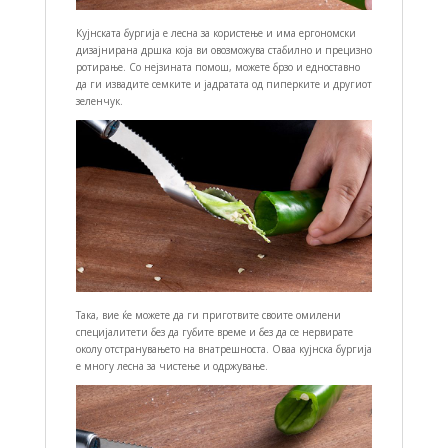
Кујнската бургија е лесна за користење и има ергономски
дизајнирана дршка која ви овозможува стабилно и прецизно
ротирање. Со нејзината помош, можете брзо и едноставно
да ги извадите семките и јадратата од пиперките и другиот
зеленчук.
Така, вие ќе можете да ги приготвите своите омилени
специјалитети без да губите време и без да се нервирате
околу отстранувањето на внатрешноста. Оваа кујнска бургија
е многу лесна за чистење и одржување.