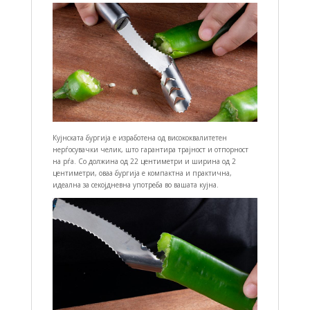
Кујнската бургија е изработена од висококвалитетен
нерѓосувачки челик, што гарантира трајност и отпорност
на рѓа. Со должина од 22 центиметри и ширина од 2
центиметри, оваа бургија е компактна и практична,
идеална за секојдневна употреба во вашата кујна.