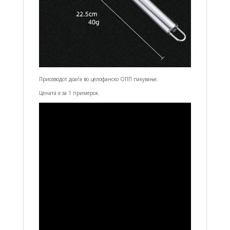
Приозводот доаѓа во целофанско ОПП пакување.
Цената е за 1 примерок.