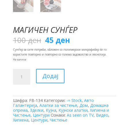
МАГИЧЕН СУНЃЕР
Original
Current
100
ден
45
ден
price
price
was:
is:
Сунѓер за сите потреби, обложен со полимерски микрофибер ќе го
100 ден.
45 ден.
користите повторно и повторно со големо задоволство и леснотија.
На залиха
Магичен
Додај
Сунѓер
количина
Шифра:
FB-134
Категории:
-= Stock
,
Авто
Галантерија
,
Алатки за чистење
,
Дом
,
Домашна
опрема
,
Зделки
,
Кујна
,
Кујнски алатки
,
Хигиена и
Чистење
,
Центури
Ознаки:
As seen on TV
,
Видео
,
Хигиена
,
Центури
,
Чистење