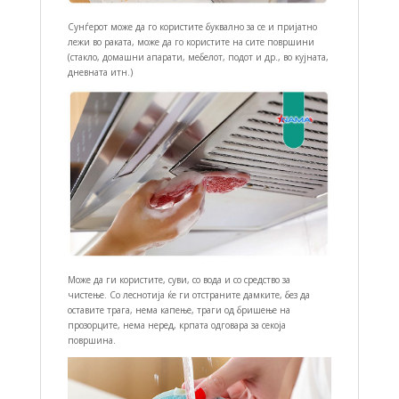
Сунѓерот може да го користите буквално за се и пријатно
лежи во раката, може да го користите на сите површини
(стакло, домашни апарати, мебелот, подот и др., во кујната,
дневната итн.)
Може да ги користите, суви, со вода и со средство за
чистење. Со леснотија ќе ги отстраните дамките, без да
оставите трага, нема капење, траги од бришење на
прозорците, нема неред, крпата одговара за секоја
површина.