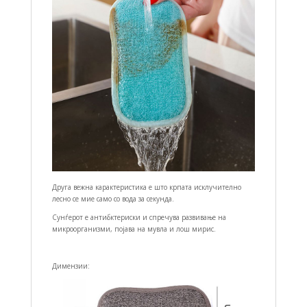
Друга вежна карактеристика е што крпата исклучително
лесно се мие само со вода за секунда.
Сунѓерот е антибктериски и спречува развивање на
микроорганизми, појава на мувла и лош мирис.
Димензии: