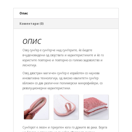
Опис
Коментари (0)
ОПИС
Овој сунѓер е сунѓерче над сунѓерите, ќе бидете
вчуденовидени од својствата и карактеристиките и ќе го
користите повторно и повторно со големо задоволство и
леснотија.
Овој двостран магичен сунѓер е изработен со најнова
иновативна технологија, од високо квалитетн сунѓер
обложен со два различни полимерски микрофибери, со
револуционерни карактеристики.
Сунѓерот е лесен и пријатен кога го држите во рака. Бојата