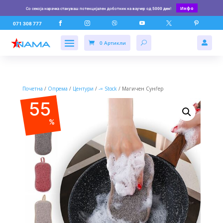
Инфо
Со секоја нарачка стануваш потенцијален доботник на ваучер од
5000 ден
!






071 308 777
0 Артикли

Почетна
/
Опрема
/
Центури
/
-= Stock
/ Магичен Сунѓер
55
%