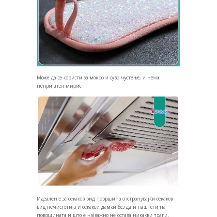
Може да се користи за мокро и суво чустење, и нема
непријатен мирис.
Идеален е за секаков вид површина отстранувајќи секаков
вид нечистотија и секакви дамки без да и наштети на
површината и што е најважно не остава никакви траги.