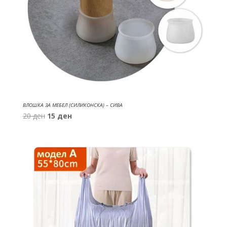
ВЛОШКА ЗА МЕБЕЛ (СИЛИКОНСКА) – СИВА
Original
Current
20
ден
15
ден
price
price
was:
is:
20 ден.
15 ден.