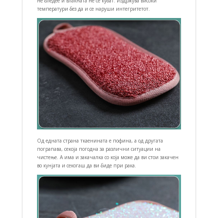
не бледее и влакната не се кубат. Издржува високи
температури без да и се наруши интегритетот.
Од едната страна ткаенината е пофина, а од другата
пограпава, секоја погодна за различни ситуации на
чистење. А има и закачалка со која може да ви стои закачен
во кунјата и секогаш да ви биде при рака.