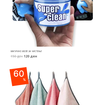
МАГИЧНО ЖЕЛЕ ЗА ЧИСТЕЊЕ
Original
Current
150
ден
120
ден
price
price
was:
is:
60
150 ден.
120 ден.
%