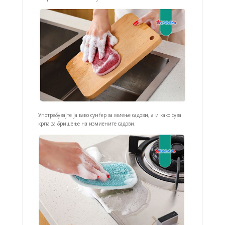
Употребувајте ја како сунѓер за миење садови, а и како сува
крпа за бришење на измиените садови.