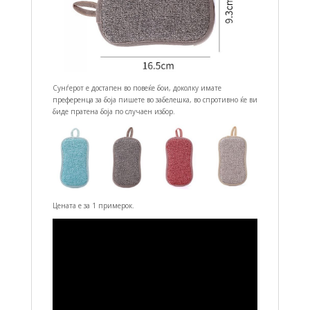
Сунѓерот е достапен во повеќе бои, доколку имате
преференца за боја пишете во забелешка, во спротивно ќе ви
биде пратена боја по случаен избор.
Цената е за 1 примерок.