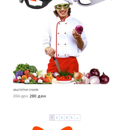
ЗАШТИТНИ ОЧИЛА
Original
Current
350
ден
280
ден
price
price
was:
is:
350 ден.
280 ден.
1
2
3
4
5
→