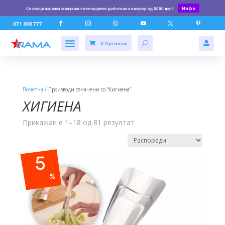
Инфо
Со секоја нарачка стануваш потенцијален доботник на ваучер од
5000 ден
!






071 308 777
0 Артикли

Почетна
/ Производи означени со “Хигиена”
ХИГИЕНА
Прикажан е 1–18 од 81 резултат
5
%