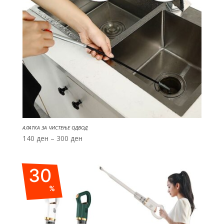
АЛАТКА ЗА ЧИСТЕЊЕ ОДВОД
Price
140
ден
–
300
ден
range:
140 ден
30
through
300 ден
%