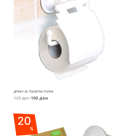
ДРЖАЧ ЗА ТОАЛЕТНА РОЛНА
Original
Current
125
ден
100
ден
price
price
was:
is:
20
125 ден.
100 ден.
%