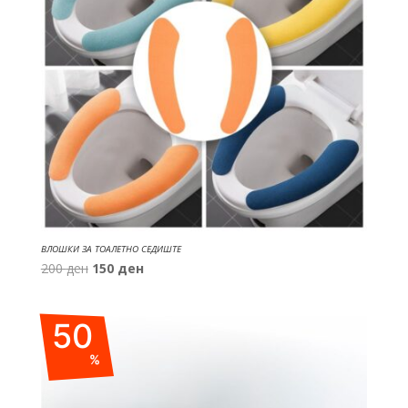
ВЛОШКИ ЗА ТОАЛЕТНО СЕДИШТЕ
Original
Current
200
ден
150
ден
price
price
was:
is:
50
200 ден.
150 ден.
%