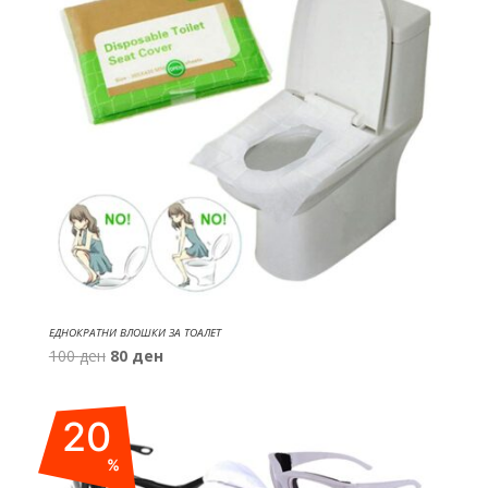
ЕДНОКРАТНИ ВЛОШКИ ЗА ТОАЛЕТ
Original
Current
100
ден
80
ден
price
price
was:
is:
20
100 ден.
80 ден.
%